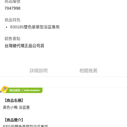
商品編號
Apple Pay
7047998
街口支付
商品特色
悠遊付
830185雙色豪華型浴盆專用
AFTEE先享後付
銷售重點
相關說明
台灣總代理正品公司貨
【關於「AFTEE先享後付」】
ATM付款
AFTEE先享後付是「在收到商品之後才付款」的支付方式。 讓您購物簡單
便利好安心！
１．簡單：不需註冊會員、不需綁卡、不需儲值。
運送方式
２．便利：只要手機號碼，簡訊認證，即可結帳。
詳細說明
相關推薦
３．安心：先確認商品／服務後，再付款。
全家取貨付款
每筆NT$70，滿NT$600(含以上)免運費
【「AFTEE先享後付」結帳流程】
１．於結帳方式選擇「AFTEE先享後付」後，將跳轉至「AFTEE先享後付」
7-11取貨付款
結帳頁面，進行簡訊認證並確認金額後，即可完成結帳。
２．訂單成立數日內，您將收到繳費通知簡訊。
每筆NT$70，滿NT$600(含以上)免運費
【商品名稱】
３．收到繳費通知簡訊後14天內，點擊此簡訊中的連結，可透過四大超商／
黃色小鴨 浴盆塞
ATM／網路銀行／等多元方式進行付款，方視為交易完成。
宅配
※ 請注意：結帳手續完成當下不需立刻繳費，但若您需要取消訂單，請聯絡
每筆NT$80，滿NT$600(含以上)免運費
購買商品的店家。未經商家同意取消之訂單仍視為有效，需透過AFTEE先享
【商品簡介】
後付繳納相關費用。
830185雙色豪華型浴盆專用