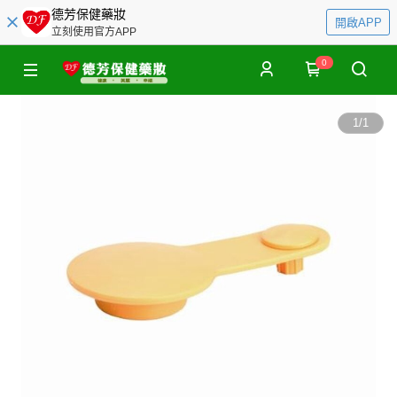
德芳保健藥妝
開啟APP
立刻使用官方APP
0
1
/
1