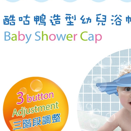
３．未成
「AFTE
任。
４．使用「
即時審查
結果請求
５．嚴禁
形，恩沛
動。