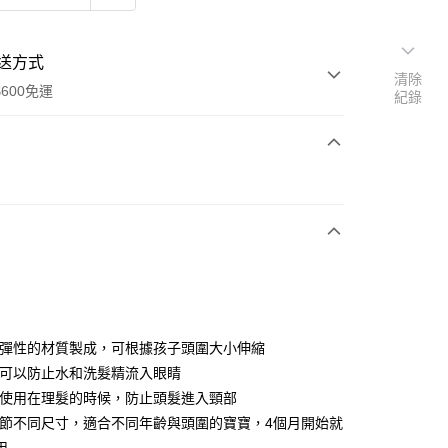
送方式
清除
600免運
紀錄
次付款
付款
有彈性的材質製成，可根據孩子頭圍大小伸縮
時可以防止水和洗髮精流入眼睛
以使用在理髮的時候，防止頭髮進入頸部
享後付
調節不同尺寸，適合不同年齡與頭圍的寶寶，4個月開始就
FTEE先享後付」】