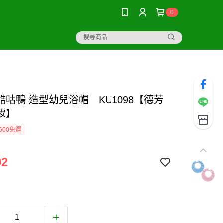
0
U酷咕鴨 造型幼兒浴帽 KU1098【德芳
妝】
600免運
02