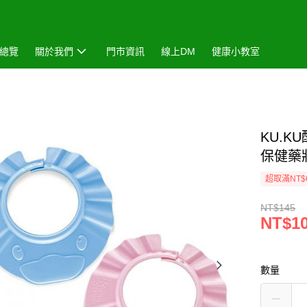
總覽
關於我們
門市資訊
線上DM
健康小教室
KU.K
保健藥
超取滿NT$
NT$145
NT$1
數量