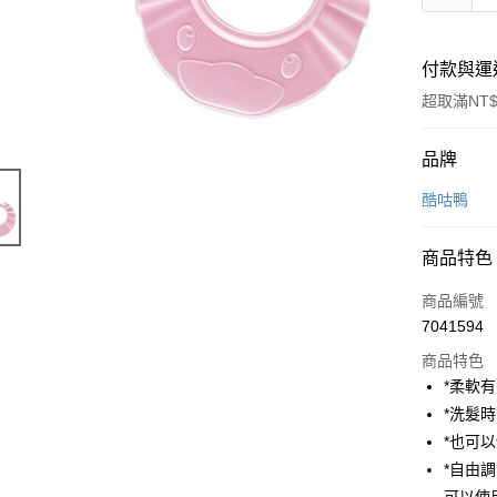
付款與運
超取滿NT$
付款方式
品牌
信用卡一
酷咕鴨
超商取貨
商品特色
LINE Pay
商品編號
Apple Pay
7041594
商品特色
街口支付
*柔軟
悠遊付
*洗髮
*也可
AFTEE先
*自由
相關說明
【關於「A