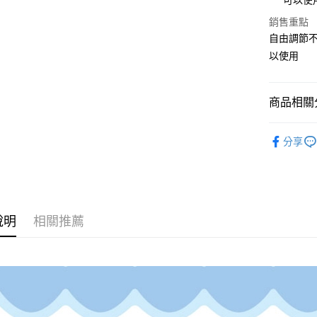
可以使
ATM付款
AFTEE
銷售重點
便利好安
１．簡單
自由調節
２．便利
運送方式
以使用
３．安心
全家取貨
【「AFT
每筆NT$7
１．於結帳
商品相關分
付」結帳
7-11取貨
２．訂單
媽媽寶寶
３．收到繳
分享
每筆NT$7
／ATM／
媽媽寶寶
※ 請注意
宅配
絡購買商品
先享後付
每筆NT$8
※ 交易是
是否繳費成
付款後門
說明
相關推薦
付客戶支
免運費
【注意事
１．透過由
交易，需
求債權轉
２．關於
https://aft