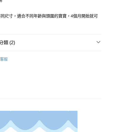
用
先享後付是「在收到商品之後才付款」的支付方式。 讓您購物簡單
心！
：不需註冊會員、不需綁卡、不需儲值。
不同尺寸，適合不同年齡與頭圍的寶寶，4個月開始就可
：只要手機號碼，簡訊認證，即可結帳。
：先確認商品／服務後，再付款。
付款
EE先享後付」結帳流程】
0，滿NT$600(含以上)免運費
方式選擇「AFTEE先享後付」後，將跳轉至「AFTEE先享後
類 (2)
頁面，進行簡訊認證並確認金額後，即可完成結帳。
付款
成立數日內，您將收到繳費通知簡訊。
品牌
KU.KU酷咕鴨
費通知簡訊後14天內，點擊此簡訊中的連結，可透過四大超商
客服
0，滿NT$600(含以上)免運費
網路銀行／等多元方式進行付款，方視為交易完成。
類別
✿-清潔護理- ✿
：結帳手續完成當下不需立刻繳費，但若您需要取消訂單，請聯
的店家。未經商家同意取消之訂單仍視為有效，需透過AFTEE
繳納相關費用。
0，滿NT$600(含以上)免運費
否成功請以「AFTEE先享後付 」之結帳頁面顯示為準，若有關於
功／繳費後需取消欲退款等相關疑問，請聯繫「AFTEE先享後
市自取
援中心」
https://netprotections.freshdesk.com/support/home
項】
恩沛科技股份有限公司提供之「AFTEE先享後付」服務完成之
依本服務之必要範圍內提供個人資料，並將交易相關給付款項請
讓予恩沛科技股份有限公司。
個人資料處理事宜，請瀏覽以下網址：
ee.tw/terms/#terms3