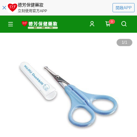
德芳保健藥妝
開啟APP
立刻使用官方APP
0
1
/
1