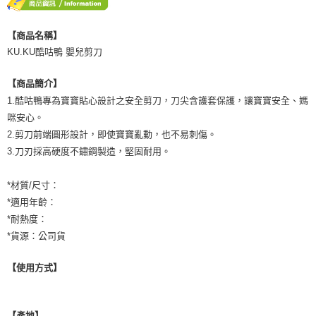
付款後門市自取
※ 交易是否成功請以「AFTEE先享後付 」之結帳頁面顯示為準，若有關於
是否繳費成功／繳費後需取消欲退款等相關疑問，請聯繫「AFTEE先享後付
免運費
客戶支援中心」
https://netprotections.freshdesk.com/support/home
【商品名稱】
KU.KU酷咕鴨 嬰兒剪刀
【注意事項】
１．透過由恩沛科技股份有限公司提供之「AFTEE先享後付」服務完成之交
易，需依本服務之必要範圍內提供個人資料，並將交易相關給付款項請求債
【商品簡介】
權轉讓予恩沛科技股份有限公司。
1.酷咕鴨專為寶寶貼心設計之安全剪刀，刀尖含護套保護，讓寶寶安全、媽
２．關於個人資料處理事宜，請瀏覽以下網址：
https://aftee.tw/terms/#terms3
咪安心。
３．未成年的使用者請事先徵得法定代理人或監護人之同意方可使用
2.剪刀前端圓形設計，即使寶寶亂動，也不易刺傷。
「AFTEE先享後付」，若未經同意申辦者引起之損失，本公司不負相關責
3.刀刃採高硬度不鏽鋼製造，堅固耐用。
任。
４．使用「AFTEE先享後付」時，將依據個別帳號之用戶狀況，依本公司即
時審查核予不同之上限額度；若仍有額度不足之情形，本公司將視審查結果
*材質/尺寸：
請求用戶進行身份認證。
*適用年齡：
５．嚴禁一人註冊多個帳號或使用他人資訊註冊。若發現惡意使用之情形，
恩沛科技股份有限公司將有權停止該用戶之使用額度並採取法律行動。
*耐熱度：
*貨源：公司貨
【使用方式】
【產地】