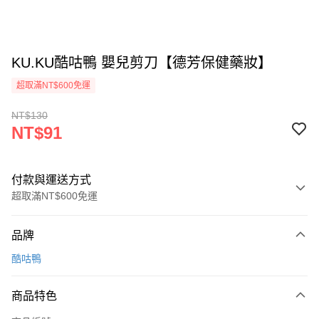
KU.KU酷咕鴨 嬰兒剪刀【德芳保健藥妝】
超取滿NT$600免運
NT$130
NT$91
付款與運送方式
超取滿NT$600免運
付款方式
品牌
信用卡一次付款
酷咕鴨
超商取貨付款
商品特色
LINE Pay