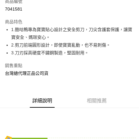
商品編號
Apple Pay
7041581
街口支付
商品特色
悠遊付
1.酷咕鴨專為寶寶貼心設計之安全剪刀，刀尖含護套保護，讓寶
AFTEE先享後付
寶安全、媽咪安心。
相關說明
2.剪刀前端圓形設計，即使寶寶亂動，也不易刺傷。
【關於「AFTEE先享後付」】
3.刀刃採高硬度不鏽鋼製造，堅固耐用。
ATM付款
AFTEE先享後付是「在收到商品之後才付款」的支付方式。 讓您購物簡單
便利好安心！
銷售重點
１．簡單：不需註冊會員、不需綁卡、不需儲值。
運送方式
台灣總代理正品公司貨
２．便利：只要手機號碼，簡訊認證，即可結帳。
３．安心：先確認商品／服務後，再付款。
全家取貨付款
每筆NT$70，滿NT$600(含以上)免運費
【「AFTEE先享後付」結帳流程】
１．於結帳方式選擇「AFTEE先享後付」後，將跳轉至「AFTEE先享後付」
7-11取貨付款
詳細說明
相關推薦
結帳頁面，進行簡訊認證並確認金額後，即可完成結帳。
２．訂單成立數日內，您將收到繳費通知簡訊。
每筆NT$70，滿NT$600(含以上)免運費
３．收到繳費通知簡訊後14天內，點擊此簡訊中的連結，可透過四大超商／
ATM／網路銀行／等多元方式進行付款，方視為交易完成。
宅配
※ 請注意：結帳手續完成當下不需立刻繳費，但若您需要取消訂單，請聯絡
每筆NT$80，滿NT$600(含以上)免運費
購買商品的店家。未經商家同意取消之訂單仍視為有效，需透過AFTEE先享
後付繳納相關費用。