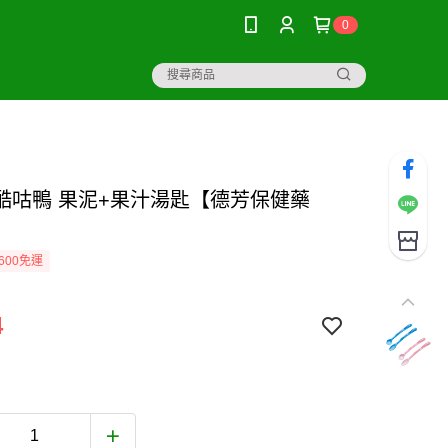
0
KU酷咕鴨 果泥+果汁湯匙【德芳保健藥
600免運
4