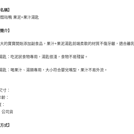
３．未成
品名稱】
「AFTE
任。
KU酷咕鴨 果泥+果汁湯匙
４．使用「
即時審查
品簡介】
結果請求
５．嚴禁
形，恩沛
大的寶寶開始添加副食品，果汁+果泥湯匙前端柔軟的材質不傷牙齦，適合離
動。
泥湯匙：吃泥狀食物專用，湯匙很淺，食物不易殘留。
汁湯匙：喝果汁、湯類專用，大小符合嬰兒嘴型，果汁不易外流。
/尺寸：
年齡：
度：
：公司貨
用方式】