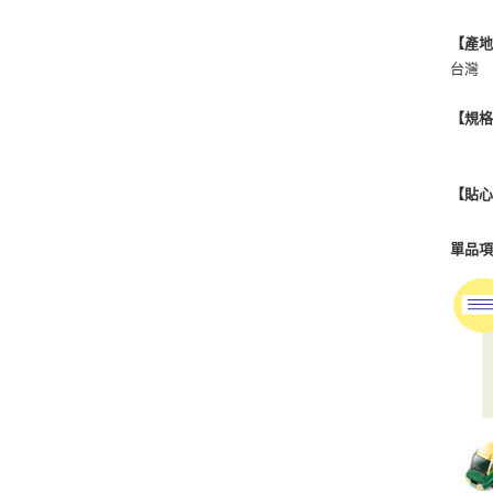
【產
台灣
【規
【貼
單品項