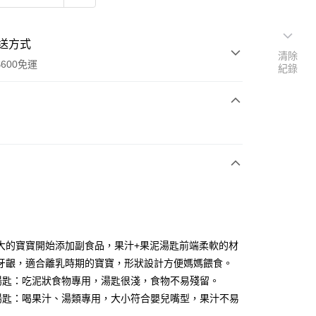
送方式
清除
600免運
紀錄
次付款
付款
大的寶寶開始添加副食品，果汁+果泥湯匙前端柔軟的材
牙齦，適合離乳時期的寶寶，形狀設計方便媽媽餵食。
泥湯匙：吃泥狀食物專用，湯匙很淺，食物不易殘留。
享後付
汁湯匙：喝果汁、湯類專用，大小符合嬰兒嘴型，果汁不易
FTEE先享後付」】