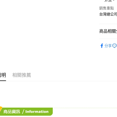
外流。
ATM付款
AFTEE
銷售重點
便利好安
１．簡單
台灣總公
２．便利
運送方式
３．安心
全家取貨
商品相關分
【「AFT
每筆NT$7
１．於結帳
媽媽寶寶
付」結帳
分享
7-11取貨
２．訂單
媽媽寶寶
３．收到繳
每筆NT$7
／ATM／
媽媽寶寶
※ 請注意
宅配
絡購買商品
先享後付
每筆NT$8
※ 交易是
說明
相關推薦
是否繳費成
付款後門
付客戶支
免運費
【注意事
１．透過由
交易，需
求債權轉
２．關於
https://aft