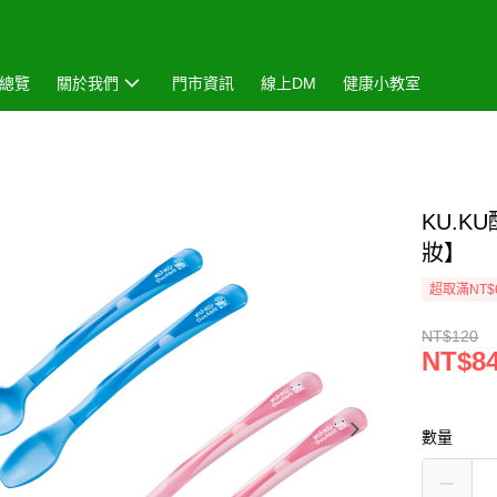
總覽
關於我們
門市資訊
線上DM
健康小教室
KU.
妝】
超取滿NT$
NT$120
NT$8
數量