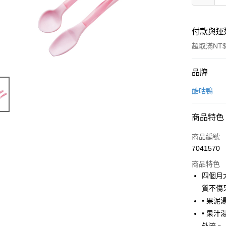
付款與運
超取滿NT$
付款方式
品牌
信用卡一
酷咕鴨
超商取貨
商品特色
LINE Pay
商品編號
Apple Pay
7041570
商品特色
街口支付
四個月
悠遊付
質不傷
• 果
AFTEE先
• 果
相關說明
【關於「A