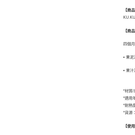
【商
KU.
【商
四個月
• 果
• 果
*材質
*適用
*耐熱
*貨源
【使