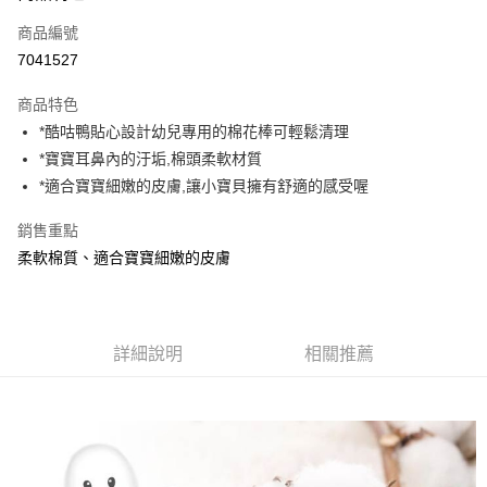
商品編號
Apple Pay
7041527
街口支付
商品特色
悠遊付
*酷咕鴨貼心設計幼兒專用的棉花棒可輕鬆清理
AFTEE先享後付
*寶寶耳鼻內的汙垢,棉頭柔軟材質
相關說明
*適合寶寶細嫩的皮膚,讓小寶貝擁有舒適的感受喔
【關於「AFTEE先享後付」】
ATM付款
AFTEE先享後付是「在收到商品之後才付款」的支付方式。 讓您購物簡單
銷售重點
便利好安心！
柔軟棉質、適合寶寶細嫩的皮膚
１．簡單：不需註冊會員、不需綁卡、不需儲值。
運送方式
２．便利：只要手機號碼，簡訊認證，即可結帳。
３．安心：先確認商品／服務後，再付款。
全家取貨付款
每筆NT$70，滿NT$600(含以上)免運費
【「AFTEE先享後付」結帳流程】
詳細說明
相關推薦
１．於結帳方式選擇「AFTEE先享後付」後，將跳轉至「AFTEE先享後付」
7-11取貨付款
結帳頁面，進行簡訊認證並確認金額後，即可完成結帳。
２．訂單成立數日內，您將收到繳費通知簡訊。
每筆NT$70，滿NT$600(含以上)免運費
３．收到繳費通知簡訊後14天內，點擊此簡訊中的連結，可透過四大超商／
ATM／網路銀行／等多元方式進行付款，方視為交易完成。
宅配
※ 請注意：結帳手續完成當下不需立刻繳費，但若您需要取消訂單，請聯絡
每筆NT$80，滿NT$600(含以上)免運費
購買商品的店家。未經商家同意取消之訂單仍視為有效，需透過AFTEE先享