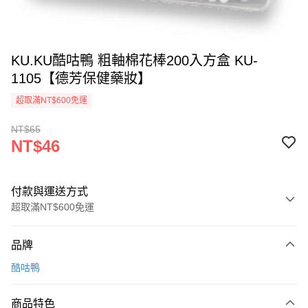
KU.KU酷咕鴨 粗軸棉花棒200入方盒 KU-
1105【德芳保健藥妝】
超取滿NT$600免運
NT$65
NT$46
付款與運送方式
超取滿NT$600免運
付款方式
品牌
信用卡一次付款
酷咕鴨
超商取貨付款
商品特色
LINE Pay