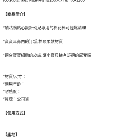
KU.KU酷咕鴨 粗軸棉花棒200入方盒 KU-1105
【商品簡介】
*酷咕鴨貼心設計幼兒專用的棉花棒可輕鬆清理
*寶寶耳鼻內的汙垢,棉頭柔軟材質
*適合寶寶細嫩的皮膚,讓小寶貝擁有舒適的感受喔
*材質/尺寸：
*適用年齡：
*耐熱度：
*貨源：公司貨
【使用方式】
【產地】