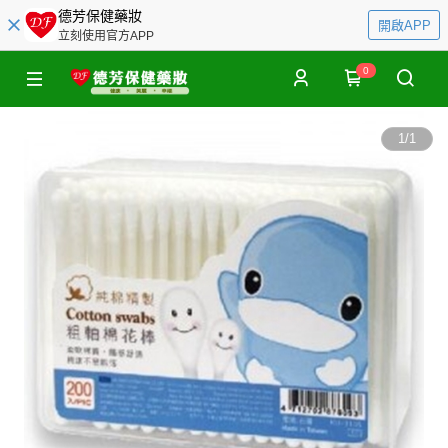
德芳保健藥妝
開啟APP
立刻使用官方APP
0
1
/
1