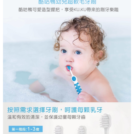
後付繳納相關費用。
付款後門市自取
※ 交易是否成功請以「AFTEE先享後付 」之結帳頁面顯示為準，若有關於
是否繳費成功／繳費後需取消欲退款等相關疑問，請聯繫「AFTEE先享後付
免運費
客戶支援中心」
https://netprotections.freshdesk.com/support/home
【注意事項】
１．透過由恩沛科技股份有限公司提供之「AFTEE先享後付」服務完成之交
易，需依本服務之必要範圍內提供個人資料，並將交易相關給付款項請求債
權轉讓予恩沛科技股份有限公司。
２．關於個人資料處理事宜，請瀏覽以下網址：
https://aftee.tw/terms/#terms3
３．未成年的使用者請事先徵得法定代理人或監護人之同意方可使用
「AFTEE先享後付」，若未經同意申辦者引起之損失，本公司不負相關責
任。
４．使用「AFTEE先享後付」時，將依據個別帳號之用戶狀況，依本公司即
時審查核予不同之上限額度；若仍有額度不足之情形，本公司將視審查結果
請求用戶進行身份認證。
５．嚴禁一人註冊多個帳號或使用他人資訊註冊。若發現惡意使用之情形，
恩沛科技股份有限公司將有權停止該用戶之使用額度並採取法律行動。