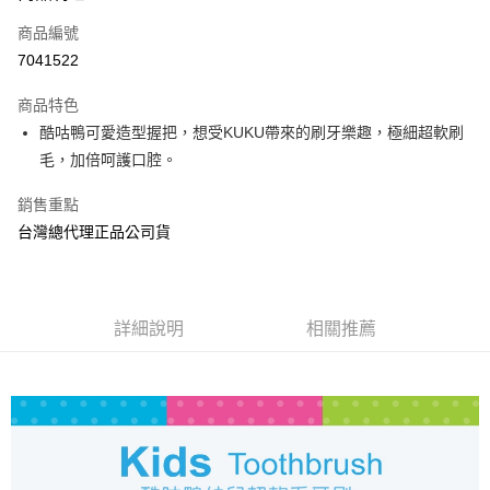
商品編號
Apple Pay
7041522
街口支付
商品特色
悠遊付
酷咕鴨可愛造型握把，想受KUKU帶來的刷牙樂趣，極細超軟刷
AFTEE先享後付
毛，加倍呵護口腔。
相關說明
銷售重點
【關於「AFTEE先享後付」】
ATM付款
AFTEE先享後付是「在收到商品之後才付款」的支付方式。 讓您購物簡單
台灣總代理正品公司貨
便利好安心！
１．簡單：不需註冊會員、不需綁卡、不需儲值。
運送方式
２．便利：只要手機號碼，簡訊認證，即可結帳。
３．安心：先確認商品／服務後，再付款。
全家取貨付款
詳細說明
相關推薦
每筆NT$70，滿NT$600(含以上)免運費
【「AFTEE先享後付」結帳流程】
１．於結帳方式選擇「AFTEE先享後付」後，將跳轉至「AFTEE先享後付」
7-11取貨付款
結帳頁面，進行簡訊認證並確認金額後，即可完成結帳。
２．訂單成立數日內，您將收到繳費通知簡訊。
每筆NT$70，滿NT$600(含以上)免運費
３．收到繳費通知簡訊後14天內，點擊此簡訊中的連結，可透過四大超商／
ATM／網路銀行／等多元方式進行付款，方視為交易完成。
宅配
※ 請注意：結帳手續完成當下不需立刻繳費，但若您需要取消訂單，請聯絡
每筆NT$80，滿NT$600(含以上)免運費
購買商品的店家。未經商家同意取消之訂單仍視為有效，需透過AFTEE先享