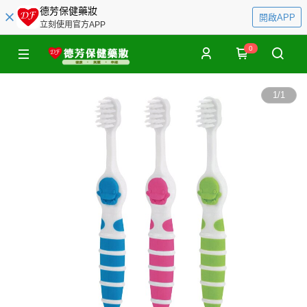
德芳保健藥妝
開啟APP
立刻使用官方APP
0
1
/
1