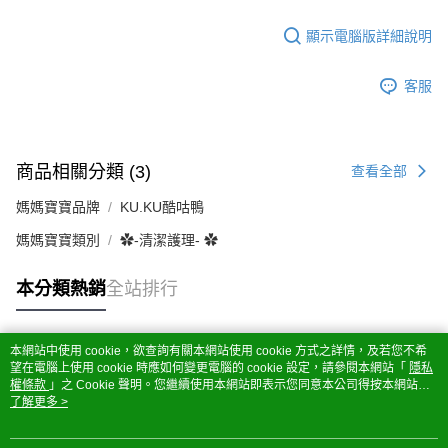
顯示電腦版詳細說明
客服
商品相關分類 (3)
查看全部
媽媽寶寶品牌
KU.KU酷咕鴨
媽媽寶寶類別
✿-清潔護理- ✿
本分類熱銷
全站排行
本網站中使用 cookie，欲查詢有關本網站使用 cookie 方式之詳情，及若您不希
熱門標籤
望在電腦上使用 cookie 時應如何變更電腦的 cookie 設定，請參閱本網站「
隱私
權條款
」之 Cookie 聲明。您繼續使用本網站即表示您同意本公司得按本網站使
用條款之 Cookie 聲明使用 cookie。
了解更多 >