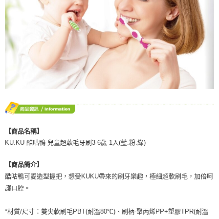
【商品名稱】
KU.KU 酷咕鴨 兒童超軟毛牙刷3-6歲 1入(藍.粉.綠)
【商品簡介】
酷咕鴨可愛造型握把，想受KUKU帶來的刷牙樂趣，極細超軟刷毛，加倍呵
護口腔。
*材質/尺寸：雙尖軟刷毛PBT(耐溫80℃)、刷柄-聚丙烯PP+塑膠TPR(耐溫