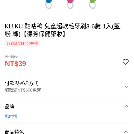
KU.KU 酷咕鴨 兒童超軟毛牙刷3-6歲 1入(藍.
粉.綠)【德芳保健藥妝】
超取滿NT$600免運
NT$55
NT$39
付款與運送方式
超取滿NT$600免運
付款方式
品牌
信用卡一次付款
酷咕鴨
超商取貨付款
商品特色
LINE Pay