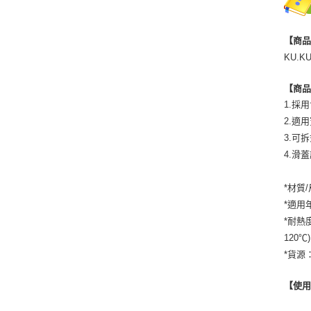
【商
KU.K
【商
1.採
2.適
3.可
4.滑
*材質/
*適用
*耐熱度
120℃
*貨源
【使