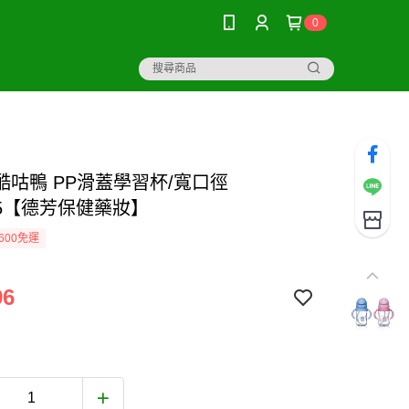
0
U酷咕鴨 PP滑蓋學習杯/寬口徑
25【德芳保健藥妝】
600免運
96