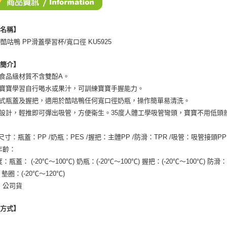
３．未成
「AFTE
任。
品名稱】
４．使用「
U酷咕鴨 PP滑蓋學習杯/寬口徑 KU5925
即時審查
結果請求
５．嚴禁
品簡介】
形，恩沛
用食品級材質不含雙酚A。
動。
用寶寶學習自行喝水或果汁，可訓練寶寶手握能力。
拆式瓶蓋及握把，適用於酷咕鴨任何寬口徑奶瓶，操作簡單易清洗。
蓋設計，輕推即可彈出吸管，方便衛生。35度人體工學吸管彎頭，寶寶不用低頭
尺寸：瓶蓋：PP /奶瓶：PES /握把：主體PP /防滑：TPR /吸管：吸管接頭PP /
年齡：
：瓶蓋： (-20℃～100℃) 奶瓶：(-20℃～100℃) 握把：(-20℃～100℃) 防滑： 
) 墊圈：(-20℃～120℃)
：公司貨
用方式】