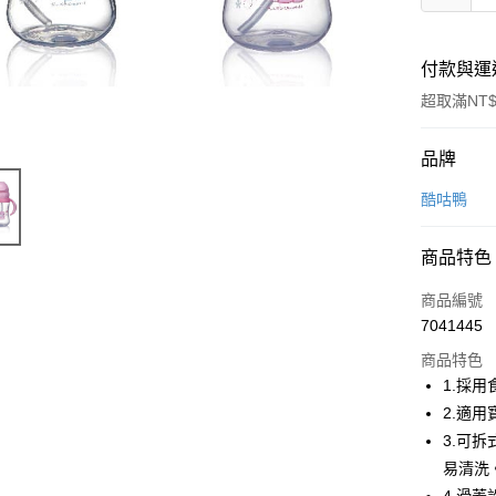
付款與運
超取滿NT$
付款方式
品牌
信用卡一
酷咕鴨
超商取貨
商品特色
LINE Pay
商品編號
Apple Pay
7041445
商品特色
街口支付
1.採
悠遊付
2.適
3.可
AFTEE先
易清洗
相關說明
【關於「A