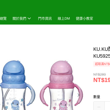
總覽
關於我們
門市資訊
線上DM
健康小教室
KU.K
KU59
超取滿NT$
NT$280
NT$1
數量