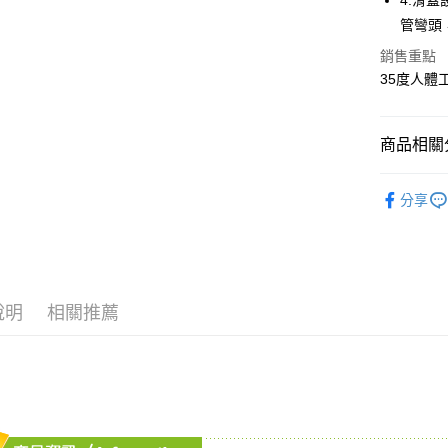
4.滑
ATM付款
AFTEE
管彎頭
便利好安
１．簡單
銷售重點
２．便利
運送方式
35度人體
３．安心
全家取貨
【「AFT
每筆NT$7
１．於結帳
商品相關分
付」結帳
7-11取貨
２．訂單
媽媽寶寶
３．收到繳
分享
每筆NT$7
／ATM／
媽媽寶寶
※ 請注意
宅配
媽媽寶寶
絡購買商品
先享後付
每筆NT$8
※ 交易是
是否繳費成
付款後門
說明
相關推薦
付客戶支
免運費
【注意事
１．透過由
交易，需
求債權轉
２．關於
https://aft