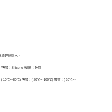
年的使用者請事先徵得法定代理人或監護人之同意方可使用
E先享後付」，若未經同意申辦者引起之損失，本公司不負相關責
AFTEE先享後付」時，將依據個別帳號之用戶狀況，依本公司
核予不同之上限額度；若仍有額度不足之情形，本公司將視審查
用戶進行身份認證。
一人註冊多個帳號或使用他人資訊註冊。若發現惡意使用之情
科技股份有限公司將有權停止該用戶之使用額度並採取法律行
就能輕鬆喝水。
吸管：Silicone /墊圈：矽膠
(-10℃～80℃) 吸管：(-20℃～100℃) 吸管：(-20℃～