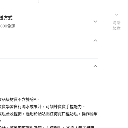
送方式
清除
600免運
紀錄
次付款
付款
用食品級材質不含雙酚A。
用寶寶學習自行喝水或果汁，可訓練寶寶手握能力。
拆式瓶蓋及握把，適用於酷咕鴨任何寬口徑奶瓶，操作簡單
享後付
。
FTEE先享後付」】