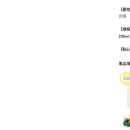
【產
台灣
【規
230ml
【貼
單品項