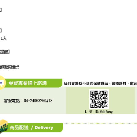
地】
格】
 1入
心提醒】
超取限量:5