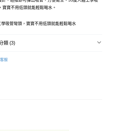
蓋設計，輕推即可彈出吸管，方便衛生。35度人體工學吸
先享後付是「在收到商品之後才付款」的支付方式。 讓您購物簡單
，寶寶不用低頭就能輕鬆喝水。
心！
：不需註冊會員、不需綁卡、不需儲值。
：只要手機號碼，簡訊認證，即可結帳。
工學吸管彎頭，寶寶不用低頭就能輕鬆喝水
：先確認商品／服務後，再付款。
付款
EE先享後付」結帳流程】
0，滿NT$600(含以上)免運費
方式選擇「AFTEE先享後付」後，將跳轉至「AFTEE先享後
類 (3)
頁面，進行簡訊認證並確認金額後，即可完成結帳。
付款
成立數日內，您將收到繳費通知簡訊。
品牌
KU.KU酷咕鴨
費通知簡訊後14天內，點擊此簡訊中的連結，可透過四大超商
客服
0，滿NT$600(含以上)免運費
網路銀行／等多元方式進行付款，方視為交易完成。
類別
✿-哺育用品- ✿
：結帳手續完成當下不需立刻繳費，但若您需要取消訂單，請聯
類別
的店家。未經商家同意取消之訂單仍視為有效，需透過AFTEE
水壺 / 學習杯 / 吸管
繳納相關費用。
0，滿NT$600(含以上)免運費
否成功請以「AFTEE先享後付 」之結帳頁面顯示為準，若有關於
功／繳費後需取消欲退款等相關疑問，請聯繫「AFTEE先享後
市自取
援中心」
https://netprotections.freshdesk.com/support/home
項】
恩沛科技股份有限公司提供之「AFTEE先享後付」服務完成之
依本服務之必要範圍內提供個人資料，並將交易相關給付款項請
讓予恩沛科技股份有限公司。
個人資料處理事宜，請瀏覽以下網址：
ee.tw/terms/#terms3