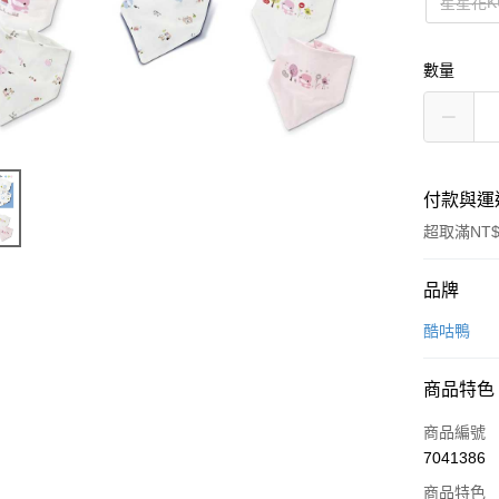
星星花KU
數量
付款與運
超取滿NT$
付款方式
品牌
信用卡一
酷咕鴨
超商取貨
商品特色
LINE Pay
商品編號
Apple Pay
7041386
商品特色
街口支付