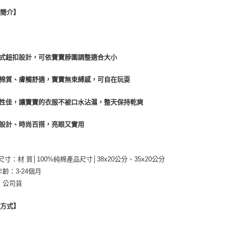
品簡介】
段式鈕扣設計，可依寶寶脖圍調整適合大小
順棉質、膚觸舒適，寶寶無束縛感，可自在玩耍
水性佳，讓寶寶的衣服不被口水沾濕，整天保持乾爽
面設計、時尚百搭，亮眼又實用
/尺寸：材 質│100%純棉產品尺寸│38x20公分、35x20公分
年齡：3-24個月
：公司貨
用方式】