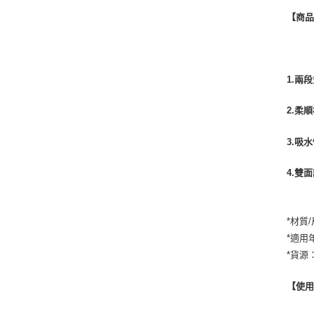
【商
1.兩
2.柔
3.吸
4.雙
*材質
*適用
*貨源
【使