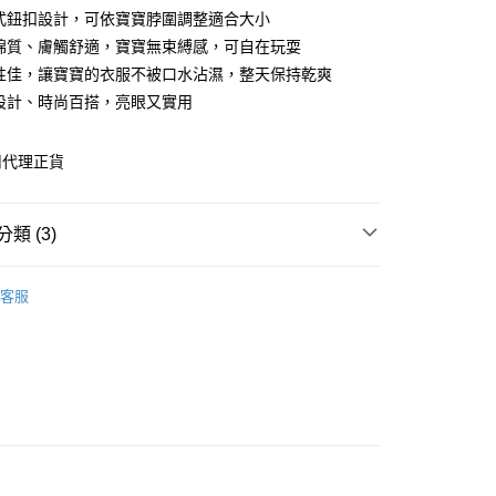
段式鈕扣設計，可依寶寶脖圍調整適合大小
順棉質、膚觸舒適，寶寶無束縛感，可自在玩耍
水性佳，讓寶寶的衣服不被口水沾濕，整天保持乾爽
享後付
面設計、時尚百搭，亮眼又實用
FTEE先享後付」】
先享後付是「在收到商品之後才付款」的支付方式。 讓您購物簡單
司代理正貨
心！
：不需註冊會員、不需綁卡、不需儲值。
：只要手機號碼，簡訊認證，即可結帳。
：先確認商品／服務後，再付款。
類 (3)
付款
EE先享後付」結帳流程】
品牌
KU.KU酷咕鴨
0，滿NT$600(含以上)免運費
方式選擇「AFTEE先享後付」後，將跳轉至「AFTEE先享後
客服
頁面，進行簡訊認證並確認金額後，即可完成結帳。
類別
✿-紡織用品- ✿
付款
成立數日內，您將收到繳費通知簡訊。
費通知簡訊後14天內，點擊此簡訊中的連結，可透過四大超商
類別
圍兜
0，滿NT$600(含以上)免運費
網路銀行／等多元方式進行付款，方視為交易完成。
：結帳手續完成當下不需立刻繳費，但若您需要取消訂單，請聯
的店家。未經商家同意取消之訂單仍視為有效，需透過AFTEE
繳納相關費用。
0，滿NT$600(含以上)免運費
否成功請以「AFTEE先享後付 」之結帳頁面顯示為準，若有關於
功／繳費後需取消欲退款等相關疑問，請聯繫「AFTEE先享後
市自取
援中心」
https://netprotections.freshdesk.com/support/home