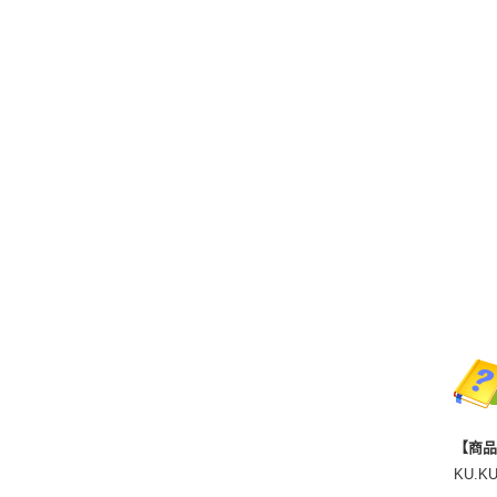
【商
KU.