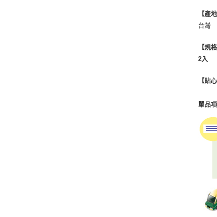
【產
台灣
【規
2入
【貼
單品項