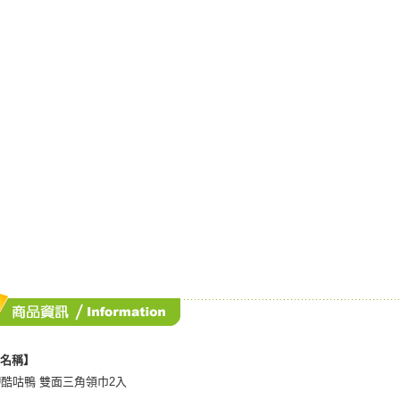
品名稱】
KU酷咕鴨 雙面三角領巾2入