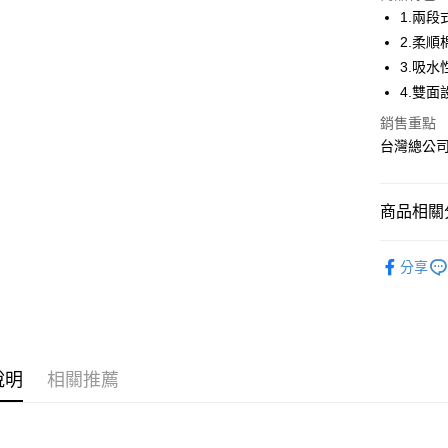
1.兩
悠遊付
2.柔
3.吸
AFTEE先
4.雙
相關說明
【關於「A
銷售重點
ATM付款
AFTEE
台灣總公
便利好安
１．簡單
２．便利
運送方式
３．安心
商品相關分
全家取貨
【「AFT
媽媽寶寶
每筆NT$7
１．於結帳
分享
付」結帳
媽媽寶寶
7-11取貨
２．訂單
３．收到繳
媽媽寶寶
每筆NT$7
／ATM／
※ 請注意
宅配
絡購買商品
說明
相關推薦
先享後付
每筆NT$8
※ 交易是
是否繳費成
付款後門
付客戶支