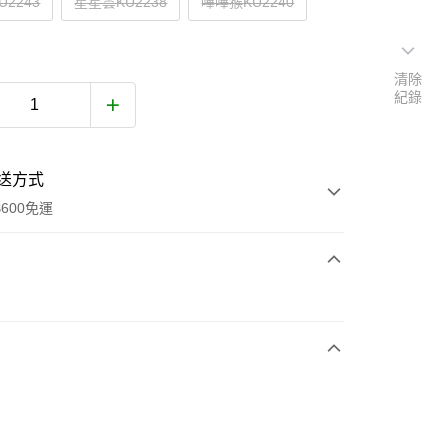
2243
星星雲KU2238
嗶嗶猴KU2240
清除
紀錄
送方式
600免運
次付款
付款