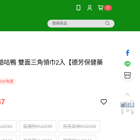
0
KU酷咕鴨 雙面三角領巾2入【德芳保健藥
600免運
47
2241
狐狸熊KU2239
亮亮森林KU2242