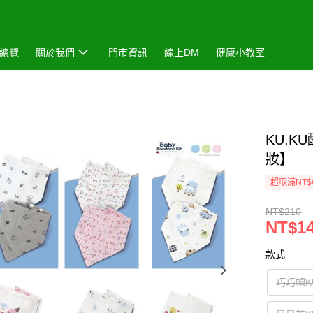
總覽
關於我們
門市資訊
線上DM
健康小教室
KU.
妝】
超取滿NT$
NT$210
NT$1
款式
巧巧帽KU