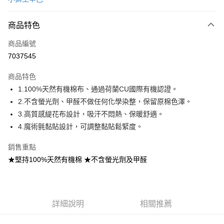
超商取貨付款
商品特色
LINE Pay
商品編號
Apple Pay
7037545
街口支付
商品特色
悠遊付
1.100%天然有機棉布、通過荷蘭CU國際有機認證。
AFTEE先享後付
2.不含螢光劑、甲醛不做任何化學染整，保留原棉色澤。
相關說明
3.高質感緹花布設計，吸汗不悶熱、保暖舒適。
【關於「AFTEE先享後付」】
4.魔術氈黏貼設計，可調整黏貼鬆緊度。
ATM付款
AFTEE先享後付是「在收到商品之後才付款」的支付方式。 讓您購物簡單
便利好安心！
銷售重點
１．簡單：不需註冊會員、不需綁卡、不需儲值。
運送方式
★堅持100%天然有機棉 ★不含螢光劑及甲醛
２．便利：只要手機號碼，簡訊認證，即可結帳。
３．安心：先確認商品／服務後，再付款。
全家取貨付款
每筆NT$70，滿NT$600(含以上)免運費
【「AFTEE先享後付」結帳流程】
１．於結帳方式選擇「AFTEE先享後付」後，將跳轉至「AFTEE先享後付」
7-11取貨付款
詳細說明
相關推薦
結帳頁面，進行簡訊認證並確認金額後，即可完成結帳。
２．訂單成立數日內，您將收到繳費通知簡訊。
每筆NT$70，滿NT$600(含以上)免運費
３．收到繳費通知簡訊後14天內，點擊此簡訊中的連結，可透過四大超商／