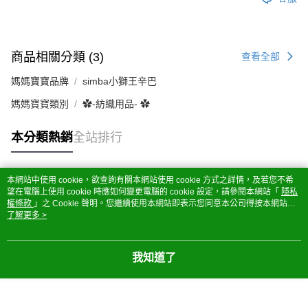
商品相關分類 (3)
查看全部
媽媽寶寶品牌
simba小獅王辛巴
媽媽寶寶類別
✿-紡織用品- ✿
本分類熱銷
全站排行
本網站中使用 cookie，欲查詢有關本網站使用 cookie 方式之詳情，及若您不希
熱門標籤
望在電腦上使用 cookie 時應如何變更電腦的 cookie 設定，請參閱本網站「
隱私
權條款
」之 Cookie 聲明。您繼續使用本網站即表示您同意本公司得按本網站使
用條款之 Cookie 聲明使用 cookie。
了解更多 >
我知道了