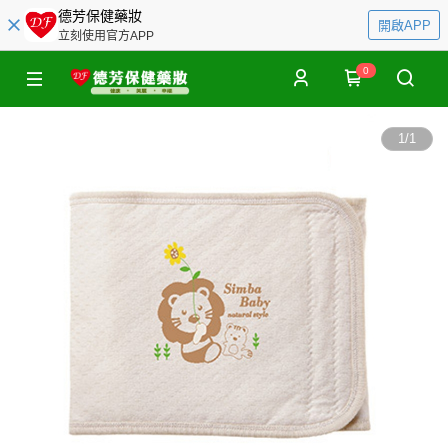
德芳保健藥妝
開啟APP
立刻使用官方APP
0
1
/
1