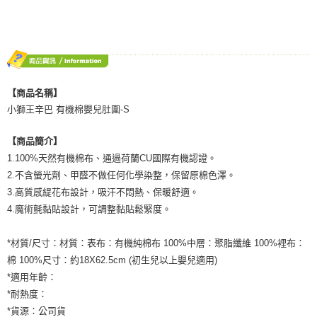
ATM／網路銀行／等多元方式進行付款，方視為交易完成。
宅配
※ 請注意：結帳手續完成當下不需立刻繳費，但若您需要取消訂單，請聯絡
每筆NT$80，滿NT$600(含以上)免運費
購買商品的店家。未經商家同意取消之訂單仍視為有效，需透過AFTEE先享
後付繳納相關費用。
付款後門市自取
※ 交易是否成功請以「AFTEE先享後付 」之結帳頁面顯示為準，若有關於
是否繳費成功／繳費後需取消欲退款等相關疑問，請聯繫「AFTEE先享後付
免運費
客戶支援中心」
https://netprotections.freshdesk.com/support/home
【商品名稱】
小獅王辛巴 有機棉嬰兒肚圍-S
【注意事項】
１．透過由恩沛科技股份有限公司提供之「AFTEE先享後付」服務完成之交
易，需依本服務之必要範圍內提供個人資料，並將交易相關給付款項請求債
【商品簡介】
權轉讓予恩沛科技股份有限公司。
1.100%天然有機棉布、通過荷蘭CU國際有機認證。
２．關於個人資料處理事宜，請瀏覽以下網址：
2.不含螢光劑、甲醛不做任何化學染整，保留原棉色澤。
https://aftee.tw/terms/#terms3
３．未成年的使用者請事先徵得法定代理人或監護人之同意方可使用
3.高質感緹花布設計，吸汗不悶熱、保暖舒適。
「AFTEE先享後付」，若未經同意申辦者引起之損失，本公司不負相關責
4.魔術氈黏貼設計，可調整黏貼鬆緊度。
任。
４．使用「AFTEE先享後付」時，將依據個別帳號之用戶狀況，依本公司即
時審查核予不同之上限額度；若仍有額度不足之情形，本公司將視審查結果
*材質/尺寸：材質：表布：有機純棉布 100%中層：聚脂纖維 100%裡布：
請求用戶進行身份認證。
棉 100%尺寸：約18X62.5cm (初生兒以上嬰兒適用)
５．嚴禁一人註冊多個帳號或使用他人資訊註冊。若發現惡意使用之情形，
*適用年齡：
恩沛科技股份有限公司將有權停止該用戶之使用額度並採取法律行動。
*耐熱度：
*貨源：公司貨