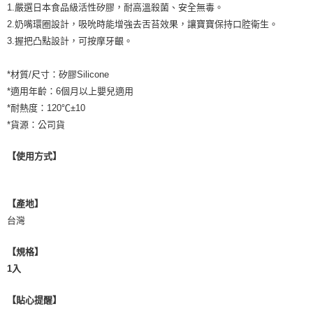
1.嚴選日本食品級活性矽膠，耐高溫殺菌、安全無毒。
2.奶嘴環圈設計，吸吮時能增強去舌苔效果，讓寶寶保持口腔衛生。
3.握把凸點設計，可按摩牙齦。
*材質/尺寸：矽膠Silicone
*適用年齡：6個月以上嬰兒適用
*耐熱度：120℃±10
*貨源：公司貨
【使用方式】
【產地】
台灣
【規格】
1入
【貼心提醒】