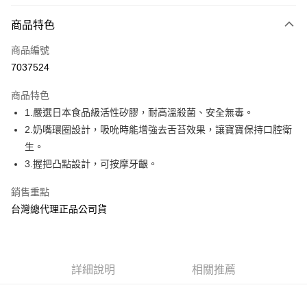
超商取貨付款
商品特色
LINE Pay
商品編號
Apple Pay
7037524
街口支付
商品特色
悠遊付
1.嚴選日本食品級活性矽膠，耐高溫殺菌、安全無毒。
AFTEE先享後付
2.奶嘴環圈設計，吸吮時能增強去舌苔效果，讓寶寶保持口腔衛
相關說明
生。
【關於「AFTEE先享後付」】
3.握把凸點設計，可按摩牙齦。
ATM付款
AFTEE先享後付是「在收到商品之後才付款」的支付方式。 讓您購物簡單
便利好安心！
銷售重點
１．簡單：不需註冊會員、不需綁卡、不需儲值。
運送方式
台灣總代理正品公司貨
２．便利：只要手機號碼，簡訊認證，即可結帳。
３．安心：先確認商品／服務後，再付款。
全家取貨付款
每筆NT$70，滿NT$600(含以上)免運費
【「AFTEE先享後付」結帳流程】
１．於結帳方式選擇「AFTEE先享後付」後，將跳轉至「AFTEE先享後付」
7-11取貨付款
詳細說明
相關推薦
結帳頁面，進行簡訊認證並確認金額後，即可完成結帳。
２．訂單成立數日內，您將收到繳費通知簡訊。
每筆NT$70，滿NT$600(含以上)免運費
３．收到繳費通知簡訊後14天內，點擊此簡訊中的連結，可透過四大超商／