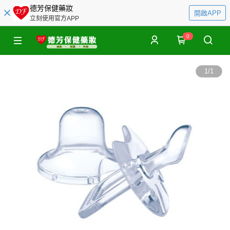
德芳保健藥妝
開啟APP
立刻使用官方APP
0
1
/
1