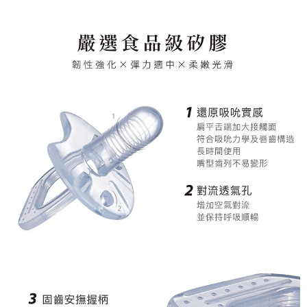
ATM／網路銀行／等多元方式進行付款，方視為交易完成。
宅配
※ 請注意：結帳手續完成當下不需立刻繳費，但若您需要取消訂單，請聯絡
每筆NT$80，滿NT$600(含以上)免運費
購買商品的店家。未經商家同意取消之訂單仍視為有效，需透過AFTEE先享
後付繳納相關費用。
付款後門市自取
※ 交易是否成功請以「AFTEE先享後付 」之結帳頁面顯示為準，若有關於
是否繳費成功／繳費後需取消欲退款等相關疑問，請聯繫「AFTEE先享後付
免運費
客戶支援中心」
https://netprotections.freshdesk.com/support/home
【注意事項】
１．透過由恩沛科技股份有限公司提供之「AFTEE先享後付」服務完成之交
易，需依本服務之必要範圍內提供個人資料，並將交易相關給付款項請求債
權轉讓予恩沛科技股份有限公司。
２．關於個人資料處理事宜，請瀏覽以下網址：
https://aftee.tw/terms/#terms3
３．未成年的使用者請事先徵得法定代理人或監護人之同意方可使用
「AFTEE先享後付」，若未經同意申辦者引起之損失，本公司不負相關責
任。
４．使用「AFTEE先享後付」時，將依據個別帳號之用戶狀況，依本公司即
時審查核予不同之上限額度；若仍有額度不足之情形，本公司將視審查結果
請求用戶進行身份認證。
５．嚴禁一人註冊多個帳號或使用他人資訊註冊。若發現惡意使用之情形，
恩沛科技股份有限公司將有權停止該用戶之使用額度並採取法律行動。