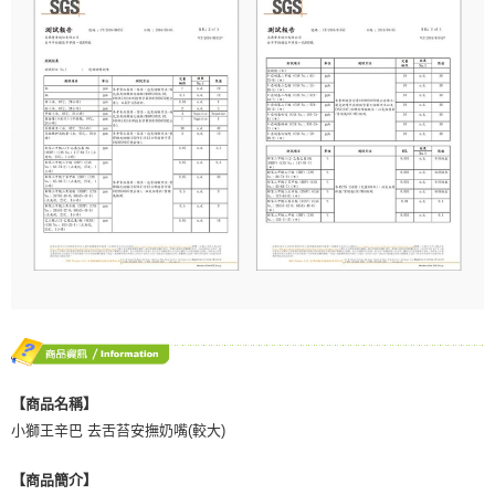
【商品名稱】
小獅王辛巴 去舌苔安撫奶嘴(較大)
【商品簡介】