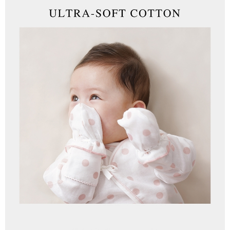
ATM／網路銀行／等多元方式進行付款，方視為交易完成。
宅配
※ 請注意：結帳手續完成當下不需立刻繳費，但若您需要取消訂單，請聯絡
每筆NT$80，滿NT$600(含以上)免運費
購買商品的店家。未經商家同意取消之訂單仍視為有效，需透過AFTEE先享
後付繳納相關費用。
付款後門市自取
※ 交易是否成功請以「AFTEE先享後付 」之結帳頁面顯示為準，若有關於
是否繳費成功／繳費後需取消欲退款等相關疑問，請聯繫「AFTEE先享後付
免運費
客戶支援中心」
https://netprotections.freshdesk.com/support/home
【注意事項】
１．透過由恩沛科技股份有限公司提供之「AFTEE先享後付」服務完成之交
易，需依本服務之必要範圍內提供個人資料，並將交易相關給付款項請求債
權轉讓予恩沛科技股份有限公司。
２．關於個人資料處理事宜，請瀏覽以下網址：
https://aftee.tw/terms/#terms3
３．未成年的使用者請事先徵得法定代理人或監護人之同意方可使用
「AFTEE先享後付」，若未經同意申辦者引起之損失，本公司不負相關責
任。
４．使用「AFTEE先享後付」時，將依據個別帳號之用戶狀況，依本公司即
時審查核予不同之上限額度；若仍有額度不足之情形，本公司將視審查結果
請求用戶進行身份認證。
５．嚴禁一人註冊多個帳號或使用他人資訊註冊。若發現惡意使用之情形，
恩沛科技股份有限公司將有權停止該用戶之使用額度並採取法律行動。