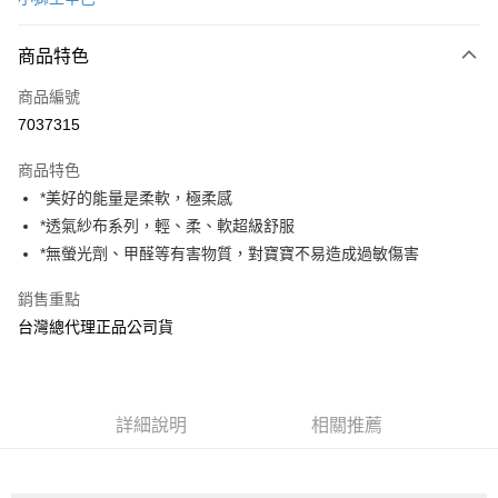
超商取貨付款
商品特色
LINE Pay
商品編號
Apple Pay
7037315
街口支付
商品特色
悠遊付
*美好的能量是柔軟，極柔感
AFTEE先享後付
*透氣紗布系列，輕、柔、軟超級舒服
相關說明
*無螢光劑、甲醛等有害物質，對寶寶不易造成過敏傷害
【關於「AFTEE先享後付」】
ATM付款
AFTEE先享後付是「在收到商品之後才付款」的支付方式。 讓您購物簡單
銷售重點
便利好安心！
台灣總代理正品公司貨
１．簡單：不需註冊會員、不需綁卡、不需儲值。
運送方式
２．便利：只要手機號碼，簡訊認證，即可結帳。
３．安心：先確認商品／服務後，再付款。
全家取貨付款
每筆NT$70，滿NT$600(含以上)免運費
【「AFTEE先享後付」結帳流程】
詳細說明
相關推薦
１．於結帳方式選擇「AFTEE先享後付」後，將跳轉至「AFTEE先享後付」
7-11取貨付款
結帳頁面，進行簡訊認證並確認金額後，即可完成結帳。
２．訂單成立數日內，您將收到繳費通知簡訊。
每筆NT$70，滿NT$600(含以上)免運費
３．收到繳費通知簡訊後14天內，點擊此簡訊中的連結，可透過四大超商／