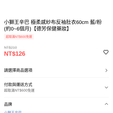
小獅王辛巴 極柔感紗布反袖肚衣60cm 藍/粉
(約0~6個月)【德芳保健藥妝】
超取滿NT$600免運
NT$210
NT$126
請選擇商品選項
付款與運送方式
超取滿NT$600免運
付款方式
品牌
信用卡一次付款
小獅王辛巴