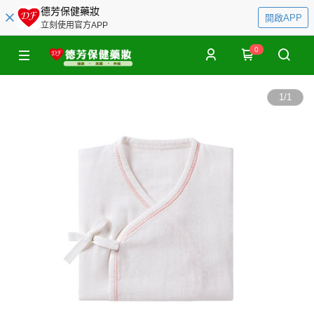
德芳保健藥妝
開啟APP
立刻使用官方APP
0
1
/
1