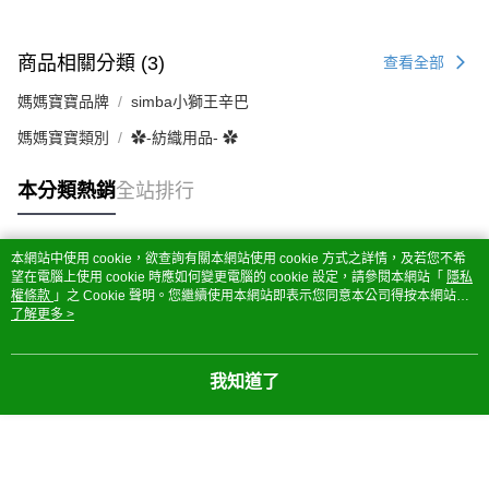
商品相關分類 (3)
查看全部
媽媽寶寶品牌
simba小獅王辛巴
媽媽寶寶類別
✿-紡織用品- ✿
本分類熱銷
全站排行
本網站中使用 cookie，欲查詢有關本網站使用 cookie 方式之詳情，及若您不希
熱門標籤
望在電腦上使用 cookie 時應如何變更電腦的 cookie 設定，請參閱本網站「
隱私
權條款
」之 Cookie 聲明。您繼續使用本網站即表示您同意本公司得按本網站使
用條款之 Cookie 聲明使用 cookie。
了解更多 >
我知道了