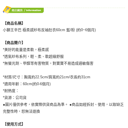
【商品名稱】
小獅王辛巴 極柔感紗布反袖肚衣60cm 藍/粉 (約0~6個月)
【商品簡介】
*美好的能量是柔軟，極柔感
*透氣紗布系列，輕、柔、軟超級舒服
*無螢光劑、甲醛等有害物質，對寶寶不易造成過敏傷害
*材質/尺寸：胸寬約22.5cm/肩寬約21cm/衣長約31cm
*適用年齡：60cm(約0-6個月)
*耐熱度：
*貨源：公司貨
●圖片僅供參考，依實際供貨商品為準。 ●商品如經拆封、使用，以致缺乏
完整性時，恕無法退換
【使用方式】