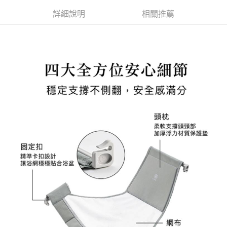
後付繳納相關費用。
詳細說明
相關推薦
付款後門市自取
※ 交易是否成功請以「AFTEE先享後付 」之結帳頁面顯示為準，若有關於
是否繳費成功／繳費後需取消欲退款等相關疑問，請聯繫「AFTEE先享後付
免運費
客戶支援中心」
https://netprotections.freshdesk.com/support/home
【注意事項】
１．透過由恩沛科技股份有限公司提供之「AFTEE先享後付」服務完成之交
易，需依本服務之必要範圍內提供個人資料，並將交易相關給付款項請求債
權轉讓予恩沛科技股份有限公司。
２．關於個人資料處理事宜，請瀏覽以下網址：
https://aftee.tw/terms/#terms3
３．未成年的使用者請事先徵得法定代理人或監護人之同意方可使用
「AFTEE先享後付」，若未經同意申辦者引起之損失，本公司不負相關責
任。
４．使用「AFTEE先享後付」時，將依據個別帳號之用戶狀況，依本公司即
時審查核予不同之上限額度；若仍有額度不足之情形，本公司將視審查結果
請求用戶進行身份認證。
５．嚴禁一人註冊多個帳號或使用他人資訊註冊。若發現惡意使用之情形，
恩沛科技股份有限公司將有權停止該用戶之使用額度並採取法律行動。