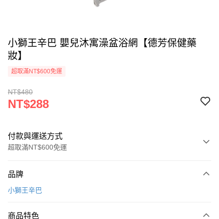
小獅王辛巴 嬰兒沐寓澡盆浴網【德芳保健藥
妝】
超取滿NT$600免運
NT$480
NT$288
付款與運送方式
超取滿NT$600免運
付款方式
品牌
信用卡一次付款
小獅王辛巴
超商取貨付款
商品特色
LINE Pay