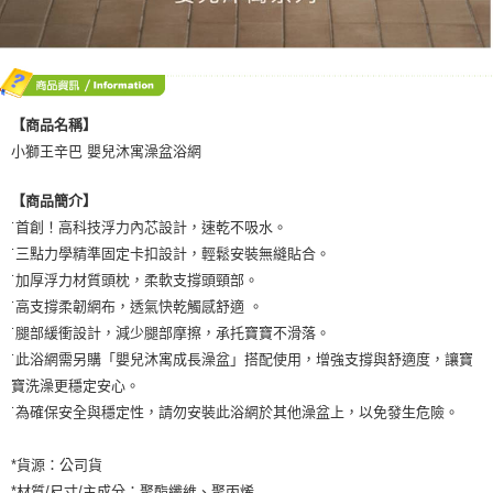
【商品名稱】
小獅王辛巴 嬰兒沐寓澡盆浴網
【商品簡介】
˙首創！高科技浮力內芯設計，速乾不吸水。
˙三點力學精準固定卡扣設計，輕鬆安裝無縫貼合。
˙加厚浮力材質頭枕，柔軟支撐頭頸部。
˙高支撐柔韌網布，透氣快乾觸感舒適 。
˙腿部緩衝設計，減少腿部摩擦，承托寶寶不滑落。
˙此浴網需另購「嬰兒沐寓成長澡盆」搭配使用，增強支撐與舒適度，讓寶
寶洗澡更穩定安心。
˙為確保安全與穩定性，請勿安裝此浴網於其他澡盆上，以免發生危險。
*貨源：公司貨
*材質/尺寸/主成分：聚酯纖維、聚丙烯