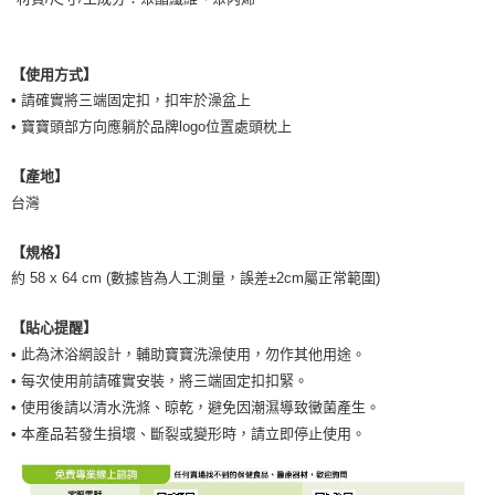
【使用方式】
• 請確實將三端固定扣，扣牢於澡盆上
• 寶寶頭部方向應躺於品牌logo位置處頭枕上
【產地】
台灣
【規格】
約 58 x 64 cm (數據皆為人工測量，誤差±2cm屬正常範圍)
【貼心提醒】
• 此為沐浴網設計，輔助寶寶洗澡使用，勿作其他用途。
• 每次使用前請確實安裝，將三端固定扣扣緊。
• 使用後請以清水洗滌、晾乾，避免因潮濕導致黴菌產生。
• 本產品若發生損壞、斷裂或變形時，請立即停止使用。