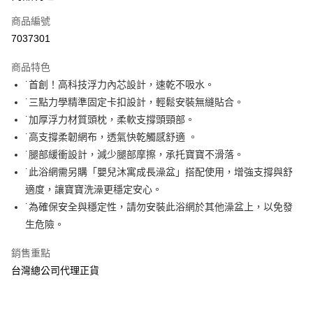
商品編號
Apple Pay
7037301
街口支付
商品特色
悠遊付
˙首創！高科技浮力內芯設計，速乾不吸水。
AFTEE先享後付
˙三點力學精準固定卡扣設計，輕鬆安裝無縫貼合。
相關說明
˙加厚浮力材質頭枕，柔軟支撐頭頸部。
【關於「AFTEE先享後付」】
˙高支撐柔韌網布，透氣快乾觸感舒適 。
ATM付款
AFTEE先享後付是「在收到商品之後才付款」的支付方式。 讓您購物簡單
˙腿部緩衝設計，減少腿部摩擦，承托寶寶不滑落。
便利好安心！
１．簡單：不需註冊會員、不需綁卡、不需儲值。
˙此浴網需另購「嬰兒沐寓成長澡盆」搭配使用，增強支撐與舒
運送方式
２．便利：只要手機號碼，簡訊認證，即可結帳。
適度，讓寶寶洗澡更穩定安心。
３．安心：先確認商品／服務後，再付款。
全家取貨付款
˙為確保安全與穩定性，請勿安裝此浴網於其他澡盆上，以免發
每筆NT$70，滿NT$600(含以上)免運費
【「AFTEE先享後付」結帳流程】
生危險。
１．於結帳方式選擇「AFTEE先享後付」後，將跳轉至「AFTEE先享後付」
7-11取貨付款
結帳頁面，進行簡訊認證並確認金額後，即可完成結帳。
銷售重點
２．訂單成立數日內，您將收到繳費通知簡訊。
每筆NT$70，滿NT$600(含以上)免運費
台灣總公司代理正貨
３．收到繳費通知簡訊後14天內，點擊此簡訊中的連結，可透過四大超商／
ATM／網路銀行／等多元方式進行付款，方視為交易完成。
宅配
※ 請注意：結帳手續完成當下不需立刻繳費，但若您需要取消訂單，請聯絡
每筆NT$80，滿NT$600(含以上)免運費
購買商品的店家。未經商家同意取消之訂單仍視為有效，需透過AFTEE先享