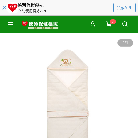
德芳保健藥妝
開啟APP
立刻使用官方APP
0
1
/
1