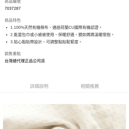
商品編號
Apple Pay
7037287
街口支付
商品特色
悠遊付
1.100%天然有機棉布、通過荷蘭CU國際有機認證。
AFTEE先享後付
2.能當包巾或小被被使用、保暖舒適，猶如媽媽溫暖懷抱。
相關說明
3.貼心黏貼帶設計，可調整黏貼鬆緊度。
【關於「AFTEE先享後付」】
ATM付款
AFTEE先享後付是「在收到商品之後才付款」的支付方式。 讓您購物簡單
銷售重點
便利好安心！
台灣總代理正品公司貨
１．簡單：不需註冊會員、不需綁卡、不需儲值。
運送方式
２．便利：只要手機號碼，簡訊認證，即可結帳。
３．安心：先確認商品／服務後，再付款。
全家取貨付款
每筆NT$70，滿NT$600(含以上)免運費
【「AFTEE先享後付」結帳流程】
詳細說明
相關推薦
１．於結帳方式選擇「AFTEE先享後付」後，將跳轉至「AFTEE先享後付」
7-11取貨付款
結帳頁面，進行簡訊認證並確認金額後，即可完成結帳。
２．訂單成立數日內，您將收到繳費通知簡訊。
每筆NT$70，滿NT$600(含以上)免運費
３．收到繳費通知簡訊後14天內，點擊此簡訊中的連結，可透過四大超商／
ATM／網路銀行／等多元方式進行付款，方視為交易完成。
宅配
※ 請注意：結帳手續完成當下不需立刻繳費，但若您需要取消訂單，請聯絡
每筆NT$80，滿NT$600(含以上)免運費
購買商品的店家。未經商家同意取消之訂單仍視為有效，需透過AFTEE先享
後付繳納相關費用。