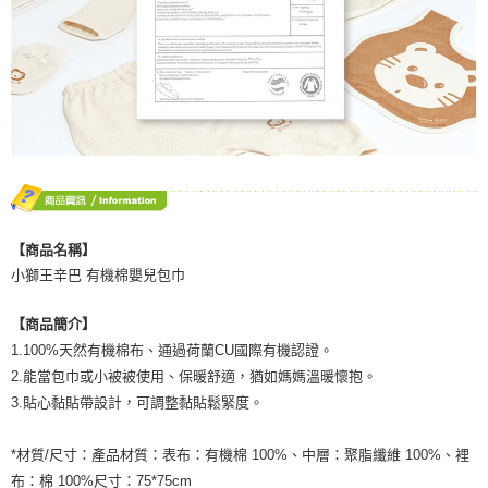
【商品名稱】
小獅王辛巴 有機棉嬰兒包巾
【商品簡介】
1.100%天然有機棉布、通過荷蘭CU國際有機認證。
2.能當包巾或小被被使用、保暖舒適，猶如媽媽溫暖懷抱。
3.貼心黏貼帶設計，可調整黏貼鬆緊度。
*材質/尺寸：產品材質：表布：有機棉 100%、中層：聚脂纖維 100%、裡
布：棉 100%尺寸：75*75cm