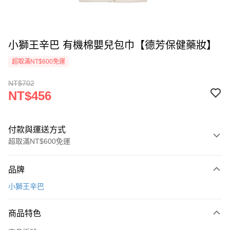
小獅王辛巴 有機棉嬰兒包巾【德芳保健藥妝】
超取滿NT$600免運
NT$702
NT$456
付款與運送方式
超取滿NT$600免運
付款方式
品牌
信用卡一次付款
小獅王辛巴
超商取貨付款
商品特色
LINE Pay