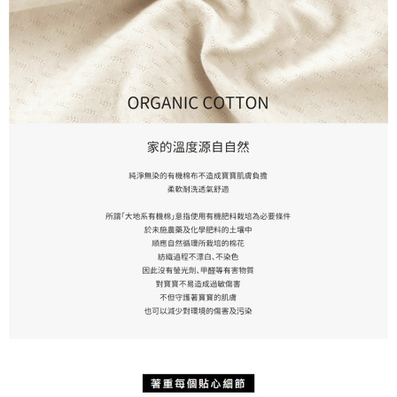
付款後門市自取
※ 交易是否成功請以「AFTEE先享後付 」之結帳頁面顯示為準，若有關於
是否繳費成功／繳費後需取消欲退款等相關疑問，請聯繫「AFTEE先享後付
免運費
客戶支援中心」
https://netprotections.freshdesk.com/support/home
【注意事項】
１．透過由恩沛科技股份有限公司提供之「AFTEE先享後付」服務完成之交
易，需依本服務之必要範圍內提供個人資料，並將交易相關給付款項請求債
權轉讓予恩沛科技股份有限公司。
２．關於個人資料處理事宜，請瀏覽以下網址：
https://aftee.tw/terms/#terms3
３．未成年的使用者請事先徵得法定代理人或監護人之同意方可使用
「AFTEE先享後付」，若未經同意申辦者引起之損失，本公司不負相關責
任。
４．使用「AFTEE先享後付」時，將依據個別帳號之用戶狀況，依本公司即
時審查核予不同之上限額度；若仍有額度不足之情形，本公司將視審查結果
請求用戶進行身份認證。
５．嚴禁一人註冊多個帳號或使用他人資訊註冊。若發現惡意使用之情形，
恩沛科技股份有限公司將有權停止該用戶之使用額度並採取法律行動。