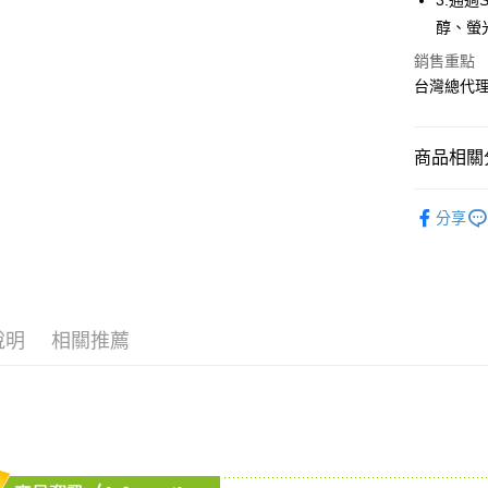
3.通
ATM付款
AFTEE
醇、螢
便利好安
１．簡單
銷售重點
２．便利
運送方式
台灣總代
３．安心
全家取貨
【「AFT
每筆NT$7
１．於結帳
商品相關分
付」結帳
7-11取貨
２．訂單
媽媽寶寶
３．收到繳
分享
每筆NT$7
／ATM／
媽媽寶寶
※ 請注意
宅配
媽媽寶寶
絡購買商品
先享後付
每筆NT$8
※ 交易是
是否繳費成
付款後門
說明
相關推薦
付客戶支
免運費
【注意事
１．透過由
交易，需
求債權轉
２．關於
https://aft