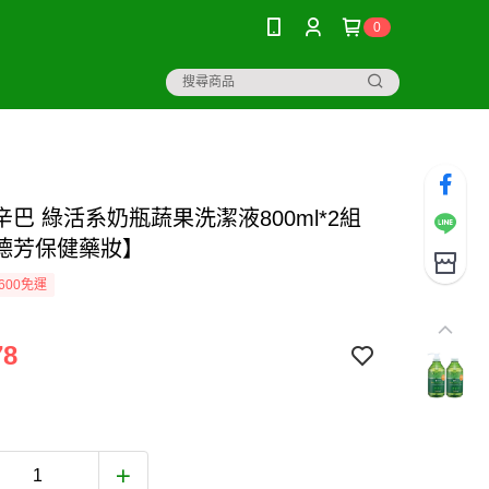
0
巴 綠活系奶瓶蔬果洗潔液800ml*2組
德芳保健藥妝】
600免運
78