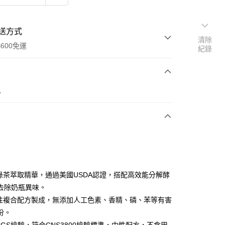
送方式
清除
600免運
紀錄
次付款
巴
付款
加綠茶萃取精華，通過美國USDA認證，搭配高效能分解酵
去除奶瓶異味。
物性複合配方製成，無添加人工色素、香精、磷、苯等有害
享後付
份。
FTEE先享後付」】