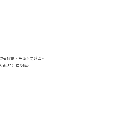
年的使用者請事先徵得法定代理人或監護人之同意方可使用
E先享後付」，若未經同意申辦者引起之損失，本公司不負相關責
AFTEE先享後付」時，將依據個別帳號之用戶狀況，依本公司
核予不同之上限額度；若仍有額度不足之情形，本公司將視審查
用戶進行身份認證。
一人註冊多個帳號或使用他人資訊註冊。若發現惡意使用之情
科技股份有限公司將有權停止該用戶之使用額度並採取法律行
。
環境荷爾蒙，洗淨不易殘留。
留在奶瓶的油脂及髒污。