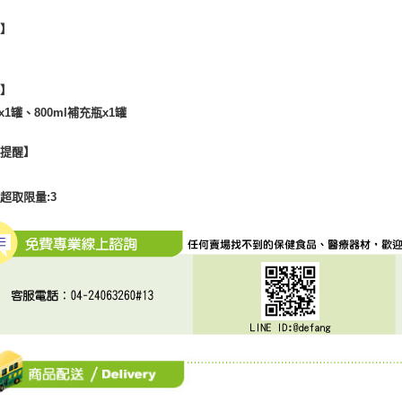
地】
格】
lx1罐、800ml補充瓶x1罐
心提醒】
超取限量:3