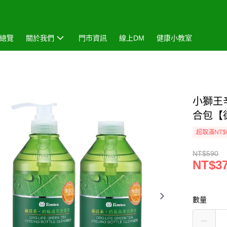
總覽
關於我們
門市資訊
線上DM
健康小教室
小獅王辛
合包【
超取滿NT$
NT$590
NT$3
數量