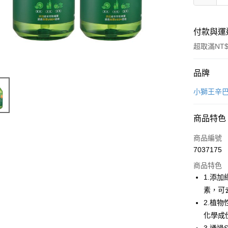
付款與運
超取滿NT$
付款方式
品牌
信用卡一
小獅王辛
超商取貨
商品特色
LINE Pay
商品編號
Apple Pay
7037175
商品特色
街口支付
1.添
悠遊付
素，可
2.植
AFTEE先
化學成
相關說明
【關於「A