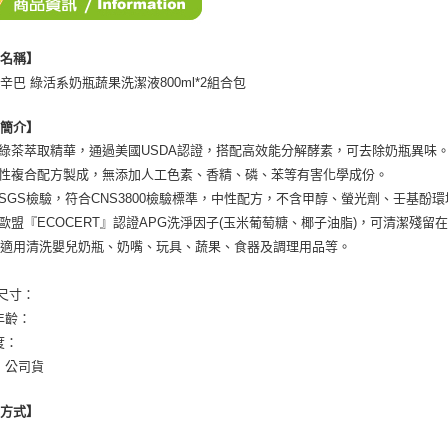
３．未成
「AFTE
任。
品名稱】
４．使用「
辛巴 綠活系奶瓶蔬果洗潔液800ml*2組合包
即時審查
結果請求
５．嚴禁
品簡介】
形，恩沛
加綠茶萃取精華，通過美國USDA認證，搭配高效能分解酵素，可去除奶瓶異味
動。
物性複合配方製成，無添加人工色素、香精、磷、苯等有害化學成份。
過SGS檢驗，符合CNS3800檢驗標準，中性配方，不含甲醇、螢光劑、壬基酚
用歐盟『ECOCERT』認證APG洗淨因子(玉米葡萄糖、椰子油脂)，可清潔殘
：適用清洗嬰兒奶瓶、奶嘴、玩具、蔬果、食器及調理用品等。
/尺寸：
年齡：
度：
：公司貨
用方式】