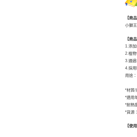
【商
小獅王
【商
1.添
2.植
3.通
4.採
用途
*材質
*適用
*耐熱
*貨源
【使