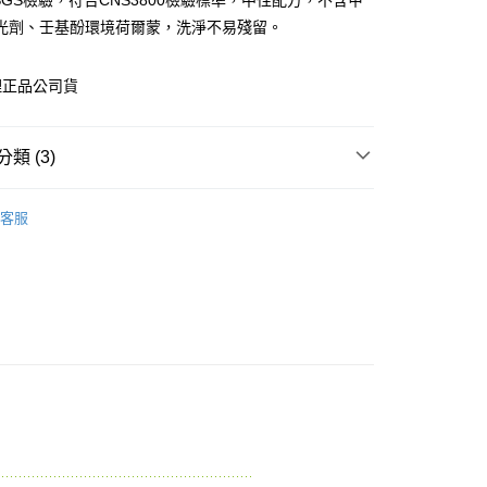
過SGS檢驗，符合CNS3800檢驗標準，中性配方，不含甲
先享後付是「在收到商品之後才付款」的支付方式。 讓您購物簡單
光劑、壬基酚環境荷爾蒙，洗淨不易殘留。
心！
：不需註冊會員、不需綁卡、不需儲值。
：只要手機號碼，簡訊認證，即可結帳。
理正品公司貨
：先確認商品／服務後，再付款。
付款
EE先享後付」結帳流程】
0，滿NT$600(含以上)免運費
方式選擇「AFTEE先享後付」後，將跳轉至「AFTEE先享後
類 (3)
頁面，進行簡訊認證並確認金額後，即可完成結帳。
付款
成立數日內，您將收到繳費通知簡訊。
品牌
simba小獅王辛巴
費通知簡訊後14天內，點擊此簡訊中的連結，可透過四大超商
客服
0，滿NT$600(含以上)免運費
網路銀行／等多元方式進行付款，方視為交易完成。
類別
✿-清潔護理- ✿
：結帳手續完成當下不需立刻繳費，但若您需要取消訂單，請聯
類別
的店家。未經商家同意取消之訂單仍視為有效，需透過AFTEE
奶瓶清潔液 / 蔬果清潔液
繳納相關費用。
0，滿NT$600(含以上)免運費
否成功請以「AFTEE先享後付 」之結帳頁面顯示為準，若有關於
功／繳費後需取消欲退款等相關疑問，請聯繫「AFTEE先享後
市自取
援中心」
https://netprotections.freshdesk.com/support/home
項】
恩沛科技股份有限公司提供之「AFTEE先享後付」服務完成之
依本服務之必要範圍內提供個人資料，並將交易相關給付款項請
讓予恩沛科技股份有限公司。
個人資料處理事宜，請瀏覽以下網址：
ee.tw/terms/#terms3