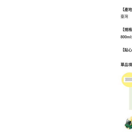
【產
臺灣
【規
800m
【貼
單品項