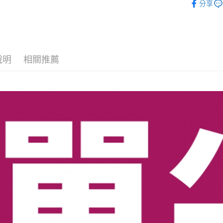
分享
ATM付款
AFTEE
便利好安
１．簡單
２．便利
運送方式
３．安心
全家取貨
說明
相關推薦
【「AFT
每筆NT$7
１．於結帳
付」結帳
7-11取貨
２．訂單
３．收到繳
每筆NT$7
／ATM／
※ 請注意
宅配
絡購買商品
先享後付
每筆NT$8
※ 交易是
是否繳費成
郵局（離
付客戶支
每筆NT$1
【注意事
付款後門
１．透過由
交易，需
免運費
求債權轉
２．關於
https://aft