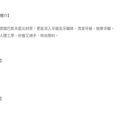
品簡介】
用德國巴斯夫磨尖材質，更能深入牙縫及牙齦綠，清潔牙縫，按摩牙齦。
合人體工學，好握又順手，時尚簡約。
格】
地】