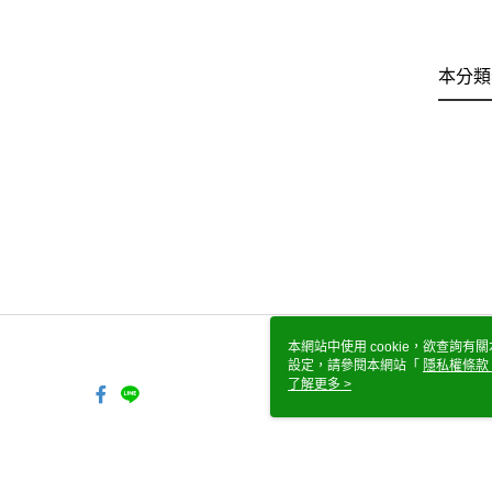
本分類
本網站中使用 cookie，欲查詢有關
設定，請參閱本網站「
隱私權條款
使用 cookie。
了解更多 >