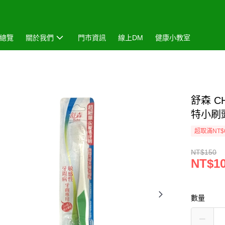
總覽
關於我們
門市資訊
線上DM
健康小教室
舒森 C
特小刷
超取滿NT$
NT$150
NT$1
數量