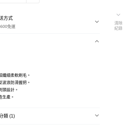
送方式
清除
600免運
紀錄
次付款
付款
超纖細柔軟刷毛。
型波浪防滑握把。
刷頭設計。
造生產。
類 (1)
享後付
品牌
舒森
FTEE先享後付」】