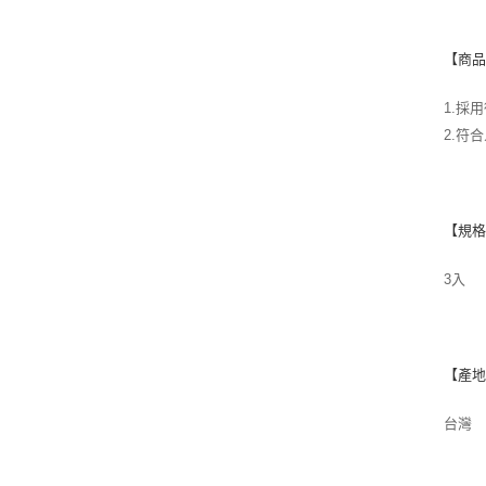
【商
1.採
2.符
【規
3入
【產
台灣