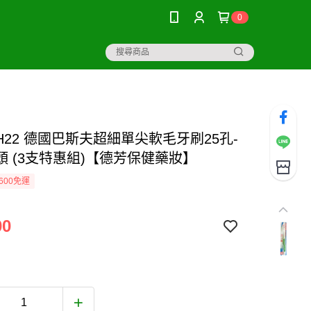
0
H22 德國巴斯夫超細單尖軟毛牙刷25孔-
頭 (3支特惠組)【德芳保健藥妝】
600免運
00