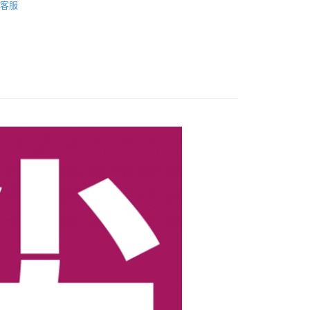
客服
先享後付是「在收到商品之後才付款」的支付方式。 讓您購物簡單
心！
：不需註冊會員、不需綁卡、不需儲值。
：只要手機號碼，簡訊認證，即可結帳。
：先確認商品／服務後，再付款。
付款
EE先享後付」結帳流程】
0，滿NT$600(含以上)免運費
方式選擇「AFTEE先享後付」後，將跳轉至「AFTEE先享後
頁面，進行簡訊認證並確認金額後，即可完成結帳。
付款
成立數日內，您將收到繳費通知簡訊。
費通知簡訊後14天內，點擊此簡訊中的連結，可透過四大超商
0，滿NT$600(含以上)免運費
網路銀行／等多元方式進行付款，方視為交易完成。
：結帳手續完成當下不需立刻繳費，但若您需要取消訂單，請聯
的店家。未經商家同意取消之訂單仍視為有效，需透過AFTEE
繳納相關費用。
0，滿NT$600(含以上)免運費
否成功請以「AFTEE先享後付 」之結帳頁面顯示為準，若有關於
功／繳費後需取消欲退款等相關疑問，請聯繫「AFTEE先享後
島配送）
援中心」
https://netprotections.freshdesk.com/support/home
25
項】
市自取
恩沛科技股份有限公司提供之「AFTEE先享後付」服務完成之
依本服務之必要範圍內提供個人資料，並將交易相關給付款項請
讓予恩沛科技股份有限公司。
個人資料處理事宜，請瀏覽以下網址：
ee.tw/terms/#terms3