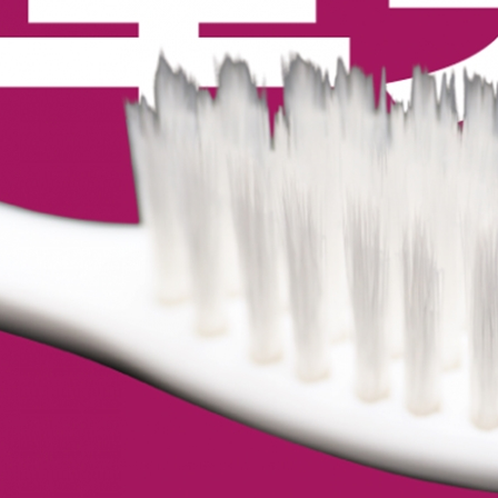
３．未成
「AFTE
任。
４．使用「
即時審查
結果請求
５．嚴禁
形，恩沛
動。