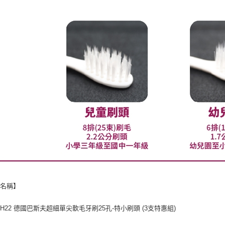
品名稱】
CH22 德國巴斯夫超細單尖軟毛牙刷25孔-特小刷頭 (3支特惠組)