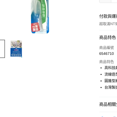
付款與運
超取滿NT$
付款方式
商品特色
信用卡一
商品編號
6546710
超商取貨
商品特色
LINE Pay
高科技
流線造
Apple Pay
圓錐型
街口支付
台灣製
悠遊付
商品相關分
AFTEE先
相關說明
生活用品
【關於「A