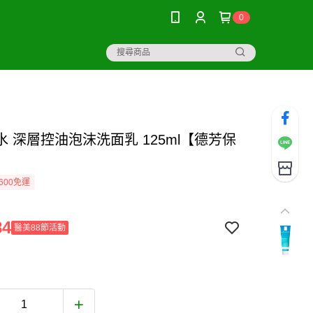
0
水 深層控油泡沫洗面乳 125ml【德芳保
】
600免運
84
醫美88節活動