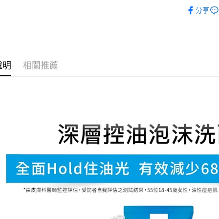
醫美保養
ATM付款
AFTEE
分享
便利好安
醫美保養
１．簡單
２．便利
醫美88節
運送方式
３．安心
全家取貨
【「AFT
說明
相關推薦
每筆NT$7
１．於結帳
付」結帳
7-11取貨
２．訂單
３．收到繳
每筆NT$7
／ATM／
※ 請注意
宅配
絡購買商品
先享後付
每筆NT$8
※ 交易是
是否繳費成
郵局（離
付客戶支
每筆NT$1
【注意事
付款後門
１．透過由
交易，需
免運費
求債權轉
２．關於
https://aft