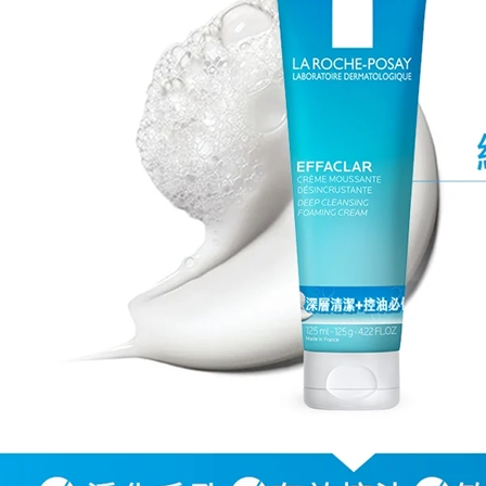
３．未成
「AFTE
任。
４．使用「
即時審查
結果請求
５．嚴禁
形，恩沛
動。