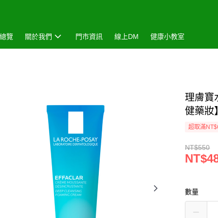
總覽
關於我們
門市資訊
線上DM
健康小教室
理膚寶
健藥妝
超取滿NT$
NT$550
NT$4
數量