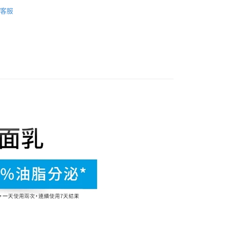
品牌
LA ROCHE-POSAY 理膚寶水
先享後付是「在收到商品之後才付款」的支付方式。 讓您購物簡單
客服
心！
類別
潔顏、卸妝
：不需註冊會員、不需綁卡、不需儲值。
：只要手機號碼，簡訊認證，即可結帳。
活動
：先確認商品／服務後，再付款。
付款
EE先享後付」結帳流程】
0，滿NT$600(含以上)免運費
方式選擇「AFTEE先享後付」後，將跳轉至「AFTEE先享後
頁面，進行簡訊認證並確認金額後，即可完成結帳。
付款
成立數日內，您將收到繳費通知簡訊。
費通知簡訊後14天內，點擊此簡訊中的連結，可透過四大超商
0，滿NT$600(含以上)免運費
網路銀行／等多元方式進行付款，方視為交易完成。
：結帳手續完成當下不需立刻繳費，但若您需要取消訂單，請聯
的店家。未經商家同意取消之訂單仍視為有效，需透過AFTEE
繳納相關費用。
0，滿NT$600(含以上)免運費
否成功請以「AFTEE先享後付 」之結帳頁面顯示為準，若有關於
功／繳費後需取消欲退款等相關疑問，請聯繫「AFTEE先享後
島配送）
援中心」
https://netprotections.freshdesk.com/support/home
25
項】
市自取
恩沛科技股份有限公司提供之「AFTEE先享後付」服務完成之
依本服務之必要範圍內提供個人資料，並將交易相關給付款項請
讓予恩沛科技股份有限公司。
個人資料處理事宜，請瀏覽以下網址：
ee.tw/terms/#terms3