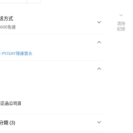
送方式
清除
600免運
紀錄
次付款
HE-POSAY理膚寶水
付款
理正品公司貨
享後付
類 (3)
FTEE先享後付」】