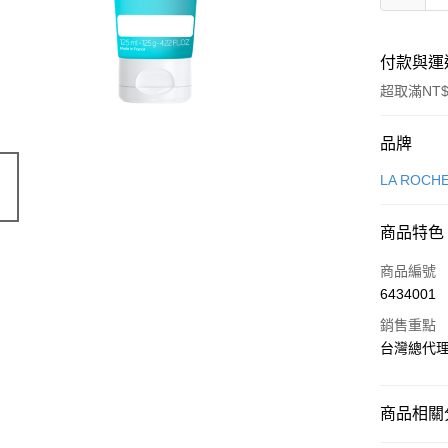
付款與運
超取滿NT$
付款方式
品牌
信用卡一
LA ROC
超商取貨
商品特色
LINE Pay
商品編號
Apple Pay
6434001
銷售重點
街口支付
台灣總代
悠遊付
AFTEE先
商品相關分
相關說明
【關於「A