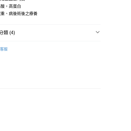
基酸，高蛋白
減重、病後術後之療養
享後付
FTEE先享後付」】
類 (4)
先享後付是「在收到商品之後才付款」的支付方式。 讓您購物簡單
心！
：不需註冊會員、不需綁卡、不需儲值。
品牌
德氏培原
：只要手機號碼，簡訊認證，即可結帳。
客服
成分
：先確認商品／服務後，再付款。
麩醯胺酸/褐藻醣膠
付款
功能
癌友專區
EE先享後付」結帳流程】
0，滿NT$600(含以上)免運費
方式選擇「AFTEE先享後付」後，將跳轉至「AFTEE先享後
專區
奶粉
頁面，進行簡訊認證並確認金額後，即可完成結帳。
付款
成立數日內，您將收到繳費通知簡訊。
費通知簡訊後14天內，點擊此簡訊中的連結，可透過四大超商
0，滿NT$600(含以上)免運費
網路銀行／等多元方式進行付款，方視為交易完成。
：結帳手續完成當下不需立刻繳費，但若您需要取消訂單，請聯
的店家。未經商家同意取消之訂單仍視為有效，需透過AFTEE
繳納相關費用。
0，滿NT$600(含以上)免運費
否成功請以「AFTEE先享後付 」之結帳頁面顯示為準，若有關於
功／繳費後需取消欲退款等相關疑問，請聯繫「AFTEE先享後
島配送）
援中心」
https://netprotections.freshdesk.com/support/home
25