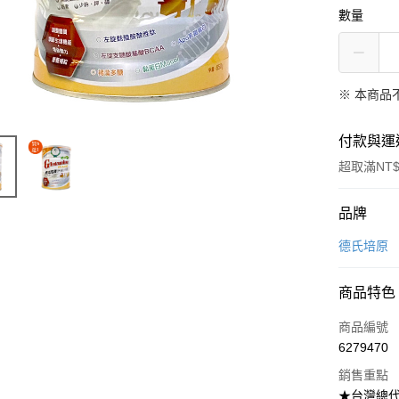
數量
※ 本商品
付款與運
超取滿NT$
付款方式
品牌
信用卡一
德氏培原
超商取貨
商品特色
LINE Pay
商品編號
Apple Pay
6279470
銷售重點
街口支付
★台灣總