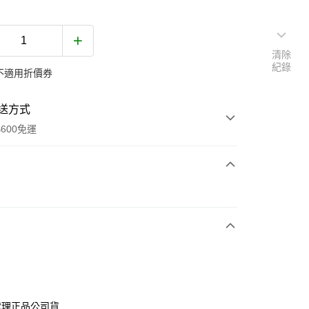
清除
紀錄
不適用折價券
送方式
600免運
次付款
付款
代理正品公司貨