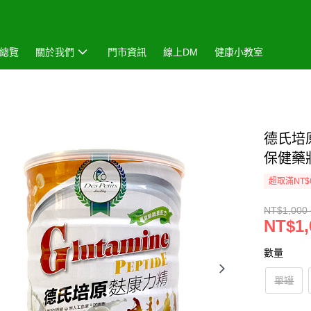
總覽
關於我們
門市資訊
線上DM
健康小教室
德氏培原
保健藥
超取滿NT$
NT$1,000 
NT$1,
數量
單罐