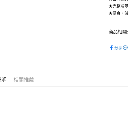
悠遊付
★完整胺
★健身、
AFTEE先
相關說明
【關於「A
ATM付款
商品相關分
AFTEE
便利好安
１．簡單
營養保健
２．便利
分享
運送方式
營養保健
３．安心
全家取貨
營養保健
【「AFT
每筆NT$7
１．於結帳
成人食品
付」結帳
7-11取貨
２．訂單
說明
相關推薦
３．收到繳
每筆NT$7
／ATM／
※ 請注意
宅配
絡購買商品
先享後付
每筆NT$8
※ 交易是
是否繳費成
郵局（離
付客戶支
每筆NT$1