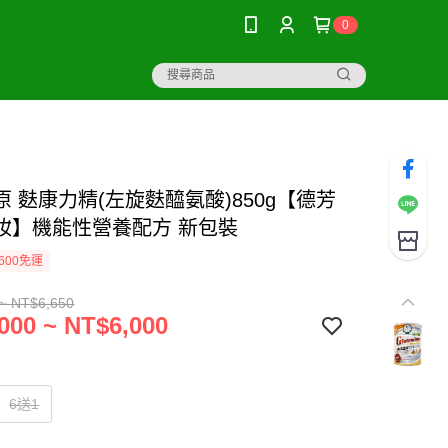
0
 麩康力精(左旋麩醯氨酸)850g【德芳
妝】機能性營養配方 新包裝
600免運
~ NT$6,650
000 ~ NT$6,000
6送1