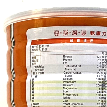
【注意事
付款後門
１．透過由
交易，需
免運費
求債權轉
２．關於
https://aft
３．未成
「AFTE
任。
４．使用「
即時審查
結果請求
５．嚴禁
形，恩沛
動。