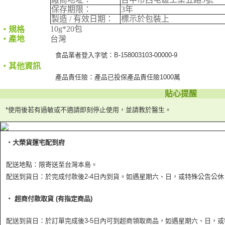
保存期限：
3年
製造 / 有效日期：
標示於包裝上
10g*20包
‧規格
‧產地
台灣
食品業者登入字號：B-158003103-00000-9
‧其他資訊
產品責任險：產品已投保產品責任險1000萬
貼心提醒
*使用後若有過敏或不適請即刻停止使用，並請教於醫生。
‧大榮貨運宅配到府
配送地點：限寄送至台灣本島。
配送到貨日：於完成付款後2-4日內到貨。如遇星期六、日，或特殊公告公
‧ 超商付款取貨 (有指定商品)
配送到貨日：於訂單完成後3-5日內可到超商領取商品，如遇星期六、日，