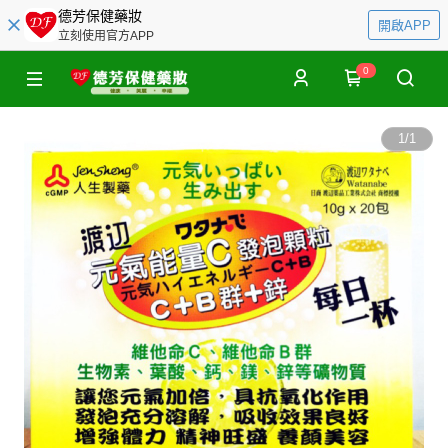
德芳保健藥妝
開啟APP
立刻使用官方APP
0
1
/
1