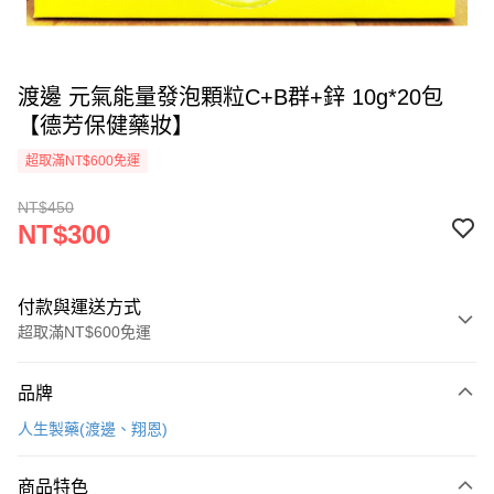
渡邊 元氣能量發泡顆粒C+B群+鋅 10g*20包
【德芳保健藥妝】
超取滿NT$600免運
NT$450
NT$300
付款與運送方式
超取滿NT$600免運
付款方式
品牌
信用卡一次付款
人生製藥(渡邊、翔恩)
超商取貨付款
商品特色
LINE Pay