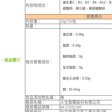
維生素C、B1、B2、B6、B12
後付繳納相關費用。
內容物成份：
郵局（離島配送）
※ 交易是否成功請以「AFTEE先享後付 」之結帳頁面顯示為準，若有關於
碳酸鈣、氧化鎂、葡萄糖酸鋅
是否繳費成功／繳費後需取消欲退款等相關疑問，請聯繫「AFTEE先享後付
每筆NT$125
客戶支援中心」
https://netprotections.freshdesk.com/support/home
營養標示
內容量：
10g*20包
付款後門市自取
【注意事項】
熱量：
１．透過由恩沛科技股份有限公司提供之「AFTEE先享後付」服務完成之交
免運費
易，需依本服務之必要範圍內提供個人資料，並將交易相關給付款項請求債
蛋白質：0.06g
權轉讓予恩沛科技股份有限公司。
２．關於個人資料處理事宜，請瀏覽以下網址：
脂肪：0.24g
https://aftee.tw/terms/#terms3
３．未成年的使用者請事先徵得法定代理人或監護人之同意方可使用
飽和脂肪：0g
「AFTEE先享後付」，若未經同意申辦者引起之損失，本公司不負相關責
‧商品簡介
任。
每份營養成份：
４．使用「AFTEE先享後付」時，將依據個別帳號之用戶狀況，依本公司即
反式脂肪：0g
時審查核予不同之上限額度；若仍有額度不足之情形，本公司將視審查結果
請求用戶進行身份認證。
碳水化合物：0.53g
５．嚴禁一人註冊多個帳號或使用他人資訊註冊。若發現惡意使用之情形，
恩沛科技股份有限公司將有權停止該用戶之使用額度並採取法律行動。
鈉：81.6mg
食品添加物名稱：
無
廠商名稱：
人生製藥股份有限公司
廠商電話號碼：
04-23592345
廠商地址：
台中市西屯區工業五路3號