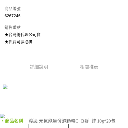
商品編號
Apple Pay
6267246
街口支付
銷售重點
悠遊付
★台灣總代理公司貨
AFTEE先享後付
★抓寶可夢必備
相關說明
【關於「AFTEE先享後付」】
ATM付款
AFTEE先享後付是「在收到商品之後才付款」的支付方式。 讓您購物簡單
便利好安心！
詳細說明
相關推薦
１．簡單：不需註冊會員、不需綁卡、不需儲值。
運送方式
２．便利：只要手機號碼，簡訊認證，即可結帳。
３．安心：先確認商品／服務後，再付款。
全家取貨付款
每筆NT$70，滿NT$600(含以上)免運費
【「AFTEE先享後付」結帳流程】
１．於結帳方式選擇「AFTEE先享後付」後，將跳轉至「AFTEE先享後付」
7-11取貨付款
結帳頁面，進行簡訊認證並確認金額後，即可完成結帳。
２．訂單成立數日內，您將收到繳費通知簡訊。
每筆NT$70，滿NT$600(含以上)免運費
３．收到繳費通知簡訊後14天內，點擊此簡訊中的連結，可透過四大超商／
ATM／網路銀行／等多元方式進行付款，方視為交易完成。
宅配
‧商品名稱
渡邊 元氣能量發泡顆粒C+B群+鋅 10g*20包
※ 請注意：結帳手續完成當下不需立刻繳費，但若您需要取消訂單，請聯絡
每筆NT$80，滿NT$600(含以上)免運費
購買商品的店家。未經商家同意取消之訂單仍視為有效，需透過AFTEE先享