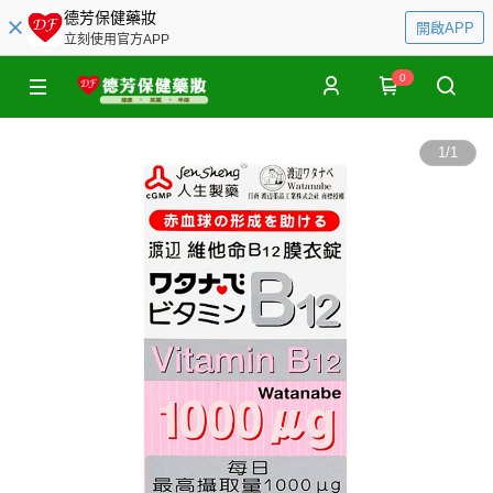
德芳保健藥妝
開啟APP
立刻使用官方APP
0
1
/
1