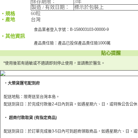
保存期限：
3年
製造 / 有效日期：
標示於包裝上
60粒
‧規格
‧產地
台灣
食品業者登入字號：B-158003103-00000-9
‧其他資訊
產品責任險：產品已投保產品責任險1000萬
貼心提醒
*使用後若有過敏或不適請即刻停止使用，並請教於醫生。
‧大榮貨運宅配到府
配送地點：限寄送至台灣本島。
配送到貨日：於完成付款後2-4日內到貨。如遇星期六、日，或特殊公告公
‧ 超商付款取貨 (有指定商品)
配送到貨日：於訂單完成後3-5日內可到超商領取商品，如遇星期六、日，