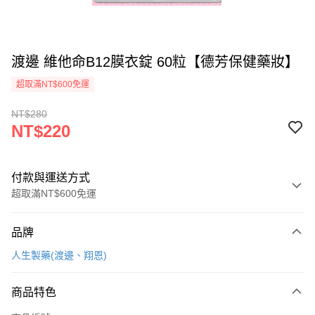
渡邊 維他命B12膜衣錠 60粒【德芳保健藥妝】
超取滿NT$600免運
NT$280
NT$220
付款與運送方式
超取滿NT$600免運
付款方式
品牌
信用卡一次付款
人生製藥(渡邊、翔恩)
超商取貨付款
商品特色
LINE Pay