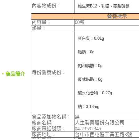
郵局（離島配送）
※ 交易是否成功請以「AFTEE先享後付 」之結帳頁面顯示為準，若有關於
內容物成份：
維生素B12、乳糖、硬脂酸鎂
是否繳費成功／繳費後需取消欲退款等相關疑問，請聯繫「AFTEE先享後付
每筆NT$125
客戶支援中心」
https://netprotections.freshdesk.com/support/home
營養標示
付款後門市自取
內容量：
60粒
【注意事項】
熱量：
１．透過由恩沛科技股份有限公司提供之「AFTEE先享後付」服務完成之交
免運費
易，需依本服務之必要範圍內提供個人資料，並將交易相關給付款項請求債
蛋白質：0.01g
權轉讓予恩沛科技股份有限公司。
２．關於個人資料處理事宜，請瀏覽以下網址：
https://aftee.tw/terms/#terms3
脂肪：0g
３．未成年的使用者請事先徵得法定代理人或監護人之同意方可使用
「AFTEE先享後付」，若未經同意申辦者引起之損失，本公司不負相關責
飽和脂肪：0g
任。
每份營養成份：
‧商品簡介
４．使用「AFTEE先享後付」時，將依據個別帳號之用戶狀況，依本公司即
時審查核予不同之上限額度；若仍有額度不足之情形，本公司將視審查結果
反式脂肪：0g
請求用戶進行身份認證。
５．嚴禁一人註冊多個帳號或使用他人資訊註冊。若發現惡意使用之情形，
碳水化合物：0.27g
恩沛科技股份有限公司將有權停止該用戶之使用額度並採取法律行動。
鈉：3.18mg
食品添加物名稱：
無
廠商名稱：
人生製藥股份有限公司
廠商電話號碼：
04-23592345
廠商地址：
台中市西屯區工業五路3號