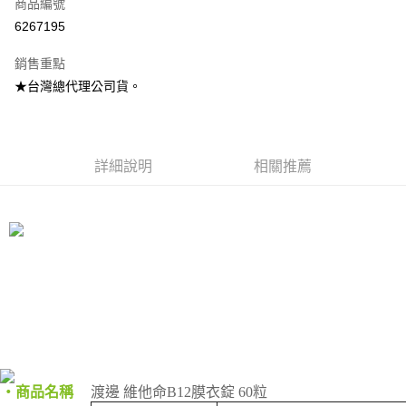
商品編號
Apple Pay
6267195
街口支付
銷售重點
悠遊付
★台灣總代理公司貨。
AFTEE先享後付
相關說明
【關於「AFTEE先享後付」】
ATM付款
AFTEE先享後付是「在收到商品之後才付款」的支付方式。 讓您購物簡單
詳細說明
相關推薦
便利好安心！
１．簡單：不需註冊會員、不需綁卡、不需儲值。
運送方式
２．便利：只要手機號碼，簡訊認證，即可結帳。
３．安心：先確認商品／服務後，再付款。
全家取貨付款
每筆NT$70，滿NT$600(含以上)免運費
【「AFTEE先享後付」結帳流程】
１．於結帳方式選擇「AFTEE先享後付」後，將跳轉至「AFTEE先享後付」
7-11取貨付款
結帳頁面，進行簡訊認證並確認金額後，即可完成結帳。
２．訂單成立數日內，您將收到繳費通知簡訊。
每筆NT$70，滿NT$600(含以上)免運費
３．收到繳費通知簡訊後14天內，點擊此簡訊中的連結，可透過四大超商／
ATM／網路銀行／等多元方式進行付款，方視為交易完成。
宅配
※ 請注意：結帳手續完成當下不需立刻繳費，但若您需要取消訂單，請聯絡
每筆NT$80，滿NT$600(含以上)免運費
購買商品的店家。未經商家同意取消之訂單仍視為有效，需透過AFTEE先享
‧商品名稱
渡邊 維他命B12膜衣錠 60粒
後付繳納相關費用。