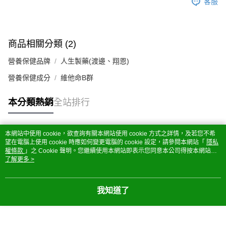
客服
商品相關分類 (2)
營養保健品牌
人生製藥(渡邊、翔恩)
營養保健成分
維他命B群
本分類熱銷
全站排行
本網站中使用 cookie，欲查詢有關本網站使用 cookie 方式之詳情，及若您不希
熱門標籤
望在電腦上使用 cookie 時應如何變更電腦的 cookie 設定，請參閱本網站「
隱私
權條款
」之 Cookie 聲明。您繼續使用本網站即表示您同意本公司得按本網站使
用條款之 Cookie 聲明使用 cookie。
了解更多 >
我知道了