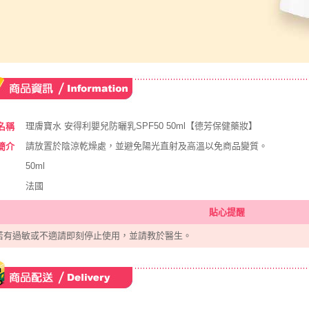
理膚寶水 安得利嬰兒防曬乳SPF50 50ml【德芳保健藥妝】
名稱
請放置於陰涼乾燥處，並避免陽光直射及高溫以免商品變質。
簡介
50ml
法國
貼心提醒
若有過敏或不適請即刻停止使用，並請教於醫生。