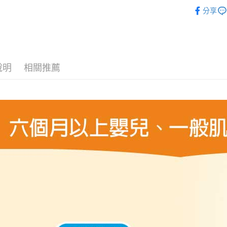
醫美保養
ATM付款
AFTEE
分享
便利好安
醫美保養
１．簡單
２．便利
醫美88節
運送方式
３．安心
全家取貨
【「AFT
說明
相關推薦
每筆NT$7
１．於結帳
付」結帳
7-11取貨
２．訂單
３．收到繳
每筆NT$7
／ATM／
※ 請注意
宅配
絡購買商品
先享後付
每筆NT$8
※ 交易是
是否繳費成
郵局（離
付客戶支
每筆NT$1
【注意事
付款後門
１．透過由
交易，需
免運費
求債權轉
２．關於
https://aft