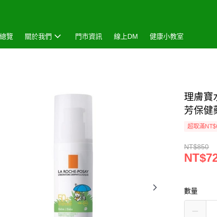
總覽
關於我們
門市資訊
線上DM
健康小教室
理膚寶水
芳保健
超取滿NT$
NT$850
NT$7
數量