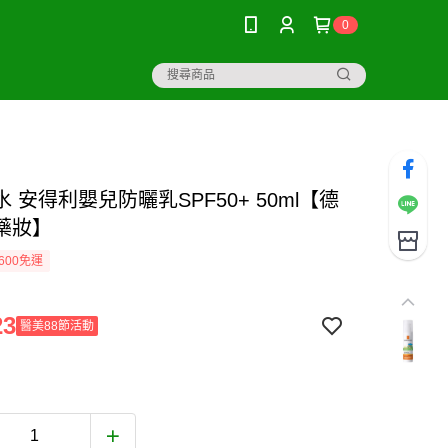
0
 安得利嬰兒防曬乳SPF50+ 50ml【德
藥妝】
600免運
23
醫美88節活動