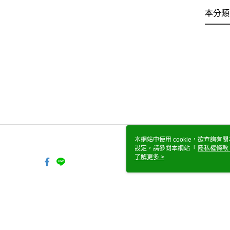
本分類
本網站中使用 cookie，欲查詢有關
設定，請參閱本網站「
隱私權條款
使用 cookie。
了解更多 >