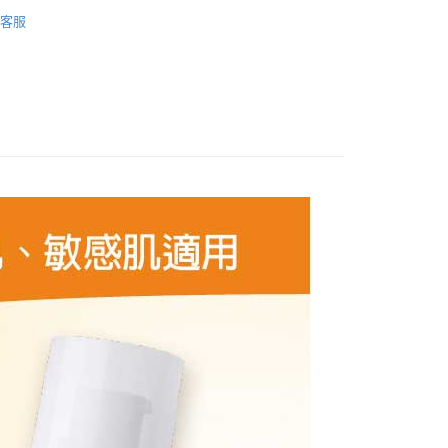
品牌
LA ROCHE-POSAY 理膚寶水
先享後付是「在收到商品之後才付款」的支付方式。 讓您購物簡單
客服
心！
類別
防曬、隔離
：不需註冊會員、不需綁卡、不需儲值。
：只要手機號碼，簡訊認證，即可結帳。
活動
：先確認商品／服務後，再付款。
付款
EE先享後付」結帳流程】
0，滿NT$600(含以上)免運費
方式選擇「AFTEE先享後付」後，將跳轉至「AFTEE先享後
頁面，進行簡訊認證並確認金額後，即可完成結帳。
付款
成立數日內，您將收到繳費通知簡訊。
費通知簡訊後14天內，點擊此簡訊中的連結，可透過四大超商
0，滿NT$600(含以上)免運費
網路銀行／等多元方式進行付款，方視為交易完成。
：結帳手續完成當下不需立刻繳費，但若您需要取消訂單，請聯
的店家。未經商家同意取消之訂單仍視為有效，需透過AFTEE
繳納相關費用。
0，滿NT$600(含以上)免運費
否成功請以「AFTEE先享後付 」之結帳頁面顯示為準，若有關於
功／繳費後需取消欲退款等相關疑問，請聯繫「AFTEE先享後
島配送）
援中心」
https://netprotections.freshdesk.com/support/home
25
項】
市自取
恩沛科技股份有限公司提供之「AFTEE先享後付」服務完成之
依本服務之必要範圍內提供個人資料，並將交易相關給付款項請
讓予恩沛科技股份有限公司。
個人資料處理事宜，請瀏覽以下網址：
ee.tw/terms/#terms3