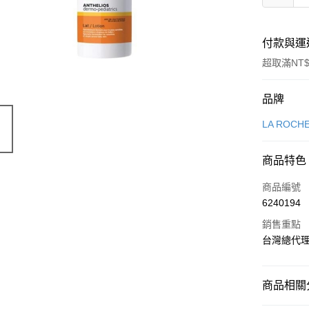
付款與運
超取滿NT$
付款方式
品牌
信用卡一
LA ROC
超商取貨
商品特色
LINE Pay
商品編號
Apple Pay
6240194
銷售重點
街口支付
台灣總代
悠遊付
AFTEE先
商品相關分
相關說明
【關於「A