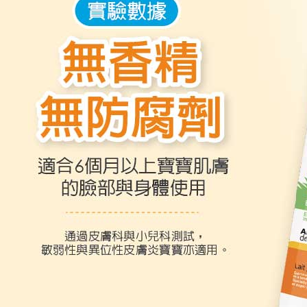
３．未成
「AFTE
任。
４．使用「
即時審查
結果請求
５．嚴禁
形，恩沛
動。