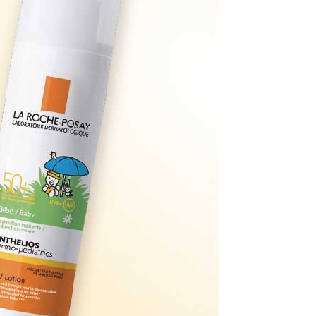
年的使用者請事先徵得法定代理人或監護人之同意方可使用
E先享後付」，若未經同意申辦者引起之損失，本公司不負相關責
AFTEE先享後付」時，將依據個別帳號之用戶狀況，依本公司
核予不同之上限額度；若仍有額度不足之情形，本公司將視審查
用戶進行身份認證。
一人註冊多個帳號或使用他人資訊註冊。若發現惡意使用之情
科技股份有限公司將有權停止該用戶之使用額度並採取法律行