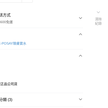
送方式
清除
600免運
紀錄
次付款
HE-POSAY理膚寶水
付款
理正品公司貨
享後付
類 (3)
FTEE先享後付」】