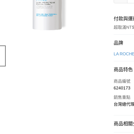
付款與運
超取滿NT$
付款方式
品牌
信用卡一
LA ROC
超商取貨
商品特色
LINE Pay
商品編號
Apple Pay
6240173
銷售重點
街口支付
台灣總代
悠遊付
AFTEE先
商品相關分
相關說明
【關於「A