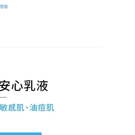
品牌
LA ROCHE-POSAY 理膚寶水
先享後付是「在收到商品之後才付款」的支付方式。 讓您購物簡單
客服
心！
類別
乳液、乳霜、凝霜
：不需註冊會員、不需綁卡、不需儲值。
：只要手機號碼，簡訊認證，即可結帳。
活動
：先確認商品／服務後，再付款。
付款
EE先享後付」結帳流程】
0，滿NT$600(含以上)免運費
方式選擇「AFTEE先享後付」後，將跳轉至「AFTEE先享後
頁面，進行簡訊認證並確認金額後，即可完成結帳。
付款
成立數日內，您將收到繳費通知簡訊。
費通知簡訊後14天內，點擊此簡訊中的連結，可透過四大超商
0，滿NT$600(含以上)免運費
網路銀行／等多元方式進行付款，方視為交易完成。
：結帳手續完成當下不需立刻繳費，但若您需要取消訂單，請聯
的店家。未經商家同意取消之訂單仍視為有效，需透過AFTEE
繳納相關費用。
0，滿NT$600(含以上)免運費
否成功請以「AFTEE先享後付 」之結帳頁面顯示為準，若有關於
功／繳費後需取消欲退款等相關疑問，請聯繫「AFTEE先享後
島配送）
援中心」
https://netprotections.freshdesk.com/support/home
25
項】
市自取
恩沛科技股份有限公司提供之「AFTEE先享後付」服務完成之
依本服務之必要範圍內提供個人資料，並將交易相關給付款項請
讓予恩沛科技股份有限公司。
個人資料處理事宜，請瀏覽以下網址：
ee.tw/terms/#terms3