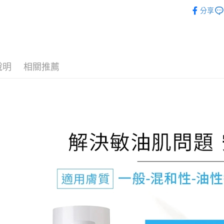
醫美保養
ATM付款
AFTEE
分享
便利好安
醫美保養
１．簡單
２．便利
醫美88節
運送方式
３．安心
全家取貨
【「AFT
說明
相關推薦
每筆NT$7
１．於結帳
付」結帳
7-11取貨
２．訂單
３．收到繳
每筆NT$7
／ATM／
※ 請注意
宅配
絡購買商品
先享後付
每筆NT$8
※ 交易是
是否繳費成
郵局（離
付客戶支
每筆NT$1
【注意事
付款後門
１．透過由
交易，需
免運費
求債權轉
２．關於
https://aft