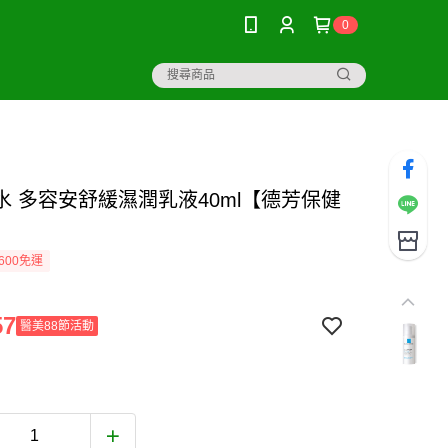
0
水 多容安舒緩濕潤乳液40ml【德芳保健
600免運
57
醫美88節活動