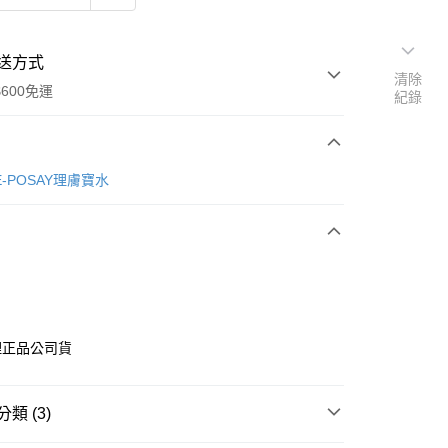
送方式
清除
600免運
紀錄
次付款
HE-POSAY理膚寶水
付款
理正品公司貨
享後付
類 (3)
FTEE先享後付」】