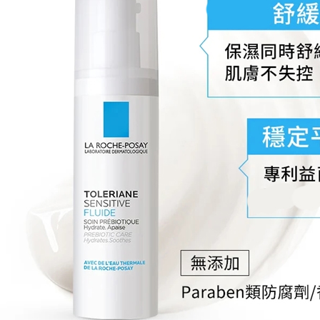
３．未成
「AFTE
任。
４．使用「
即時審查
結果請求
５．嚴禁
形，恩沛
動。