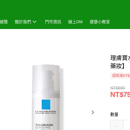
總覽
關於我們
門市資訊
線上DM
健康小教室
理膚寶
藥妝】
超取滿NT$
NT$890
NT$7
數量