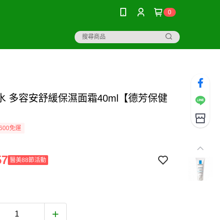
0
水 多容安舒緩保濕面霜40ml【德芳保健
600免運
57
醫美88節活動