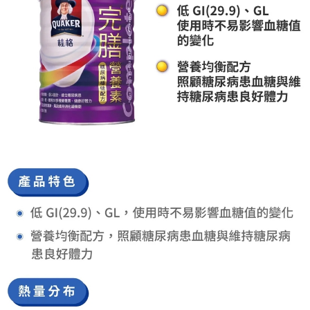
每筆NT$80，滿NT$600(含以上)免運費
購買商品的店家。未經商家同意取消之訂單仍視為有效，需透過AFTEE先享
後付繳納相關費用。
郵局（離島配送）
※ 交易是否成功請以「AFTEE先享後付 」之結帳頁面顯示為準，若有關於
是否繳費成功／繳費後需取消欲退款等相關疑問，請聯繫「AFTEE先享後付
每筆NT$125
客戶支援中心」
https://netprotections.freshdesk.com/support/home
付款後門市自取
【注意事項】
１．透過由恩沛科技股份有限公司提供之「AFTEE先享後付」服務完成之交
免運費
易，需依本服務之必要範圍內提供個人資料，並將交易相關給付款項請求債
權轉讓予恩沛科技股份有限公司。
２．關於個人資料處理事宜，請瀏覽以下網址：
https://aftee.tw/terms/#terms3
３．未成年的使用者請事先徵得法定代理人或監護人之同意方可使用
「AFTEE先享後付」，若未經同意申辦者引起之損失，本公司不負相關責
任。
４．使用「AFTEE先享後付」時，將依據個別帳號之用戶狀況，依本公司即
時審查核予不同之上限額度；若仍有額度不足之情形，本公司將視審查結果
請求用戶進行身份認證。
５．嚴禁一人註冊多個帳號或使用他人資訊註冊。若發現惡意使用之情形，
恩沛科技股份有限公司將有權停止該用戶之使用額度並採取法律行動。