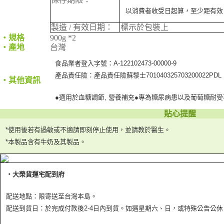
以消費者收受日起算，至少距有效
製造 / 有效日期：
標示於包裝上
‧規格
900g *2
‧產地
台灣
食品業者登入字號：A-122102473-00000-9
產品責任險：產品責任險蘇黎士701040325703200022PDL
‧其他資訊
●適用於血糖調節, 營養補充●專為糖尿病患以及葡萄糖耐
貼心提醒
*使用後若有過敏或不適請即刻停止使用，並請教於醫生。
*本製品含有牛奶及其製品。
‧大榮貨運宅配到府
配送地點：限寄送至台灣本島。
配送到貨日：於完成付款後2-4日內到貨。如遇星期六、日，或特殊公告公