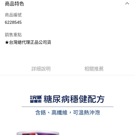
商品特色
LINE Pay
商品編號
Apple Pay
6228545
街口支付
銷售重點
悠遊付
★台灣總代理正品公司貨
AFTEE先享後付
相關說明
【關於「AFTEE先享後付」】
ATM付款
AFTEE先享後付是「在收到商品之後才付款」的支付方式。 讓您購物簡單
詳細說明
相關推薦
便利好安心！
１．簡單：不需註冊會員、不需綁卡、不需儲值。
運送方式
２．便利：只要手機號碼，簡訊認證，即可結帳。
３．安心：先確認商品／服務後，再付款。
全家取貨付款
每筆NT$70，滿NT$600(含以上)免運費
【「AFTEE先享後付」結帳流程】
１．於結帳方式選擇「AFTEE先享後付」後，將跳轉至「AFTEE先享後付」
7-11取貨付款
結帳頁面，進行簡訊認證並確認金額後，即可完成結帳。
２．訂單成立數日內，您將收到繳費通知簡訊。
每筆NT$70，滿NT$600(含以上)免運費
３．收到繳費通知簡訊後14天內，點擊此簡訊中的連結，可透過四大超商／
ATM／網路銀行／等多元方式進行付款，方視為交易完成。
宅配
※ 請注意：結帳手續完成當下不需立刻繳費，但若您需要取消訂單，請聯絡