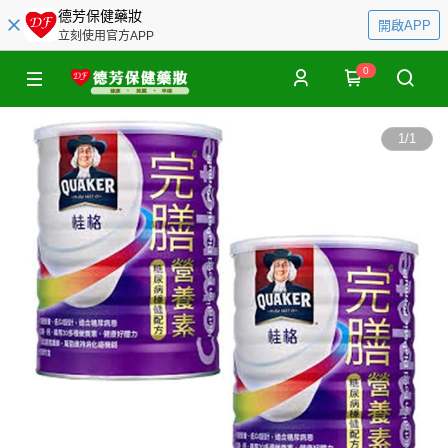
德芳保健藥妝
開啟APP
立刻使用官方APP
0
1
/
1