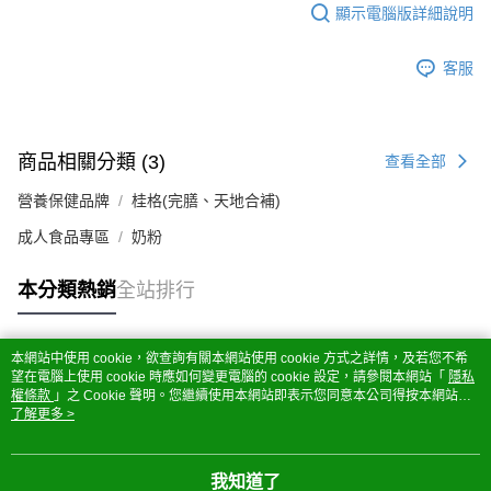
顯示電腦版詳細說明
客服
商品相關分類 (3)
查看全部
營養保健品牌
桂格(完膳、天地合補)
成人食品專區
奶粉
本分類熱銷
全站排行
本網站中使用 cookie，欲查詢有關本網站使用 cookie 方式之詳情，及若您不希
熱門標籤
望在電腦上使用 cookie 時應如何變更電腦的 cookie 設定，請參閱本網站「
隱私
權條款
」之 Cookie 聲明。您繼續使用本網站即表示您同意本公司得按本網站使
用條款之 Cookie 聲明使用 cookie。
了解更多 >
我知道了