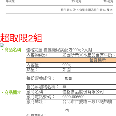
超取限2組
‧商品名稱
桂格完膳 穩健糖尿病配方900g 2入組
內容物成份：
如圖所示※本產品含有牛奶
營養標示
內容量：
900g
熱量：
如圖
每份營養成份：
如圖
食品添加物名稱：
無
廠商名稱：
佳格食品股份有限公司
‧商品簡介
廠商電話號碼：
0800-006600
廠商地址：
台北市仁愛路三段136號5樓
2年
保存期限：