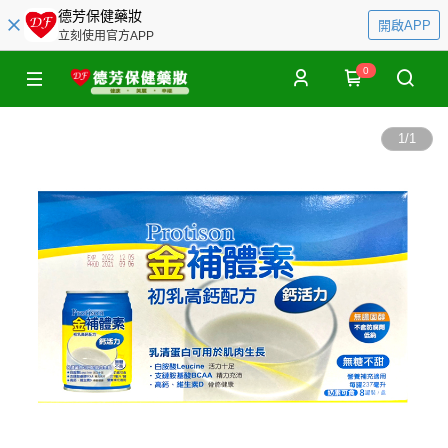
德芳保健藥妝
開啟APP
立刻使用官方APP
0
1
/
1