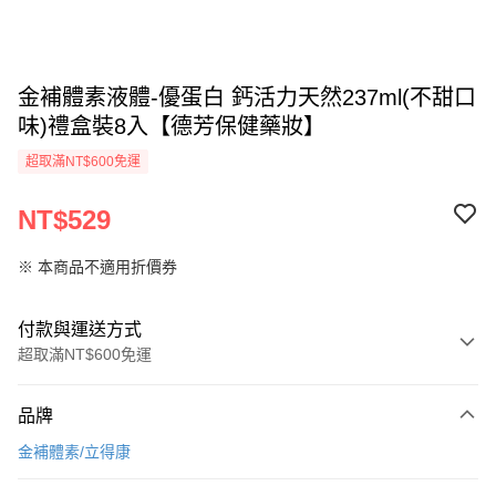
金補體素液體-優蛋白 鈣活力天然237ml(不甜口
味)禮盒裝8入【德芳保健藥妝】
超取滿NT$600免運
NT$529
※ 本商品不適用折價券
付款與運送方式
超取滿NT$600免運
付款方式
品牌
信用卡一次付款
金補體素/立得康
超商取貨付款