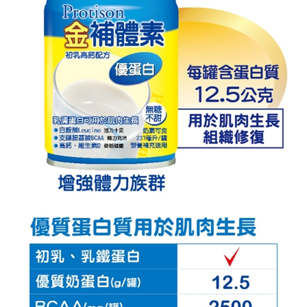
２．訂單成立數日內，您將收到繳費通知簡訊。
每筆NT$70，滿NT$600(含以上)免運費
３．收到繳費通知簡訊後14天內，點擊此簡訊中的連結，可透過四大超商／
ATM／網路銀行／等多元方式進行付款，方視為交易完成。
宅配
※ 請注意：結帳手續完成當下不需立刻繳費，但若您需要取消訂單，請聯絡
每筆NT$80，滿NT$600(含以上)免運費
購買商品的店家。未經商家同意取消之訂單仍視為有效，需透過AFTEE先享
後付繳納相關費用。
付款後門市自取
※ 交易是否成功請以「AFTEE先享後付 」之結帳頁面顯示為準，若有關於
是否繳費成功／繳費後需取消欲退款等相關疑問，請聯繫「AFTEE先享後付
免運費
客戶支援中心」
https://netprotections.freshdesk.com/support/home
【注意事項】
１．透過由恩沛科技股份有限公司提供之「AFTEE先享後付」服務完成之交
易，需依本服務之必要範圍內提供個人資料，並將交易相關給付款項請求債
權轉讓予恩沛科技股份有限公司。
２．關於個人資料處理事宜，請瀏覽以下網址：
https://aftee.tw/terms/#terms3
３．未成年的使用者請事先徵得法定代理人或監護人之同意方可使用
「AFTEE先享後付」，若未經同意申辦者引起之損失，本公司不負相關責
任。
４．使用「AFTEE先享後付」時，將依據個別帳號之用戶狀況，依本公司即
時審查核予不同之上限額度；若仍有額度不足之情形，本公司將視審查結果
請求用戶進行身份認證。
５．嚴禁一人註冊多個帳號或使用他人資訊註冊。若發現惡意使用之情形，
恩沛科技股份有限公司將有權停止該用戶之使用額度並採取法律行動。