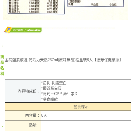
‧
商
金補體素液體-鈣活力天然237ml(原味無甜)禮盒裝8入【德芳保健藥妝】
品
名
稱
*初乳 乳鐵蛋白
*優質蛋白質
內容物成份：
*高鈣＋CPP 維生素D
*膳食纖維
營養標示
內容量：
8入
熱量：
‧