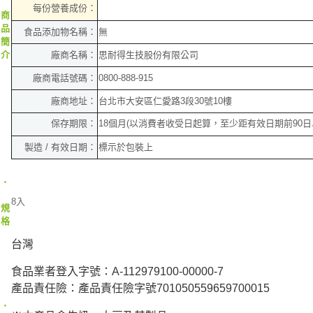
每份營
養成份：
商
品
食品添加物名稱：
無
簡
廠商名稱：
思耐得生技股份有限公司
介
廠商電話號碼：
0800-888-915
廠商地址：
台北市大安區仁愛路3段30號10樓
保存期限：
18個月(以消費者收受日起算，至少距有效日期前90日
製造 / 有效日期：
標示於包裝上
‧
8入
規
格
台灣
食品業者登入字號：A-112979100-00000-7
產品責任險：產品責任險字號701050559659700015
‧