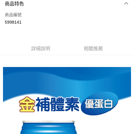
商品特色
LINE Pay
商品編號
Apple Pay
5998141
街口支付
悠遊付
Google Pay
詳細說明
相關推薦
全盈+PAY
AFTEE先享後付
相關說明
【關於「AFTEE先享後付」】
ATM付款
AFTEE先享後付是「在收到商品之後才付款」的支付方式。 讓您購物簡單
便利好安心！
１．簡單：不需註冊會員、不需綁卡、不需儲值。
運送方式
２．便利：只要手機號碼，簡訊認證，即可結帳。
３．安心：先確認商品／服務後，再付款。
全家取貨付款
每筆NT$70，滿NT$600(含以上)免運費
【「AFTEE先享後付」結帳流程】
１．於結帳方式選擇「AFTEE先享後付」後，將跳轉至「AFTEE先享後付」
7-11取貨付款
結帳頁面，進行簡訊認證並確認金額後，即可完成結帳。