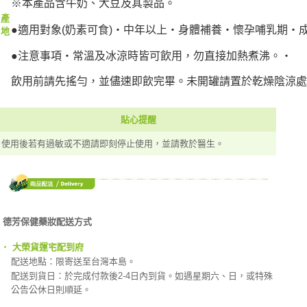
※本產品含牛奶、大豆及其製品。
產
●適用對象(奶素可食)‧中年以上‧身體補養‧懷孕哺乳期‧
地
●注意事項‧常溫及冰涼時皆可飲用，勿直接加熱煮沸。‧
飲用前請先搖勻，並儘速即飲完畢。未開罐請置於乾燥陰涼處
貼心提醒
使用後若有過敏或不適請即刻停止使用，並請教於醫生。
德芳保健藥妝配送方式
‧
大榮貨運宅配到府
配送地點：限寄送至台灣本島。
配送到貨日：於完成付款後2-4日內到貨。如遇星期六、日，或特殊
公告公休日則順延。