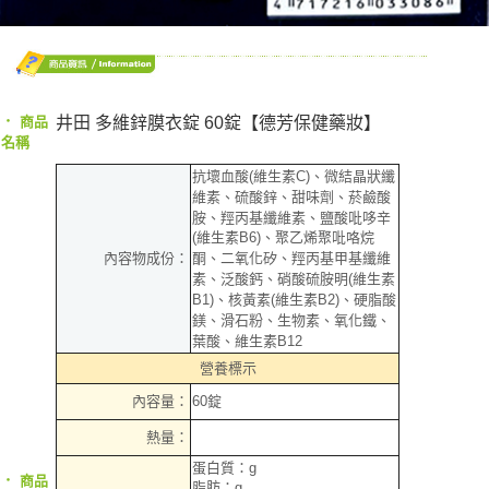
‧
井田 多維鋅膜衣錠 60錠【德芳保健藥妝】
商品
名稱
抗壞血酸(維生素C)、微結晶狀纖
維素、硫酸鋅、甜味劑、菸鹼酸
胺、羥丙基纖維素、鹽酸吡哆辛
(維生素B6)、聚乙烯聚吡咯烷
內容物成份：
酮、二氧化矽、羥丙基甲基纖維
素、泛酸鈣、硝酸硫胺明(維生素
B1)、核黃素(維生素B2)、硬脂酸
鎂、滑石粉、生物素、氧化鐵、
葉酸、維生素B12
營養標示
內容量：
60錠
熱量：
蛋白質：g
‧
商品
脂肪：g