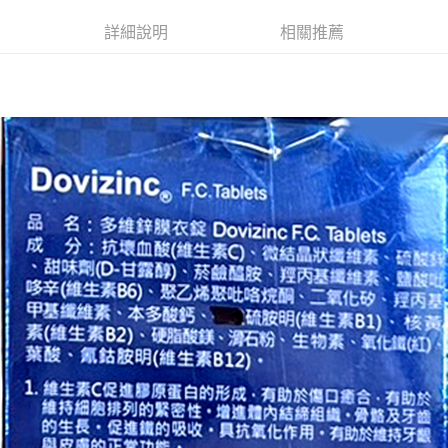
Apple Pay
詳細說明
相關推薦
街口支付
悠遊付
AFTEE先享後付
相關說明
【關於「AFTEE先享後付」】
ATM付款
AFTEE先享後付是「在收到商品之後才付款」的支付方式。 讓您購物簡單
便利好安心！
１．簡單：不需註冊會員、不需綁卡、不需儲值。
運送方式
２．便利：只要手機號碼，簡訊認證，即可結帳。
３．安心：先確認商品／服務後，再付款。
全家取貨付款
每筆NT$70，滿NT$600(含以上)免運費
【「AFTEE先享後付」結帳流程】
１．於結帳方式選擇「AFTEE先享後付」後，將跳轉至「AFTEE先享後付」
7-11取貨付款
結帳頁面，進行簡訊認證並確認金額後，即可完成結帳。
２．訂單成立數日內，您將收到繳費通知簡訊。
每筆NT$70，滿NT$600(含以上)免運費
３．收到繳費通知簡訊後14天內，點擊此簡訊中的連結，可透過四大超商／
ATM／網路銀行／等多元方式進行付款，方視為交易完成。
宅配
※ 請注意：結帳手續完成當下不需立刻繳費，但若您需要取消訂單，請聯絡
每筆NT$80，滿NT$600(含以上)免運費
購買商品的店家。未經商家同意取消之訂單仍視為有效，需透過AFTEE先享
後付繳納相關費用。