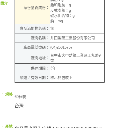
簡介
飽和脂肪：g
每份營養成份：
反式脂肪：g
碳水化合物：g
鈉：mg
食品添加物名稱：
無
廠商名稱：
井田製藥工業股份有限公司
廠商電話號碼：
(04)26815757
台中市大甲幼獅工業區工九路9
廠商地址：
號
保存期限：
3年
製造 / 有效日期：
標示於包裝上
‧
規格
60粒裝
台灣
‧
產地