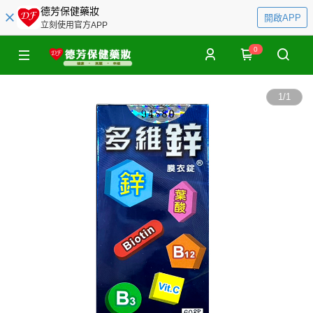
德芳保健藥妝
開啟APP
立刻使用官方APP
0
1
/
1