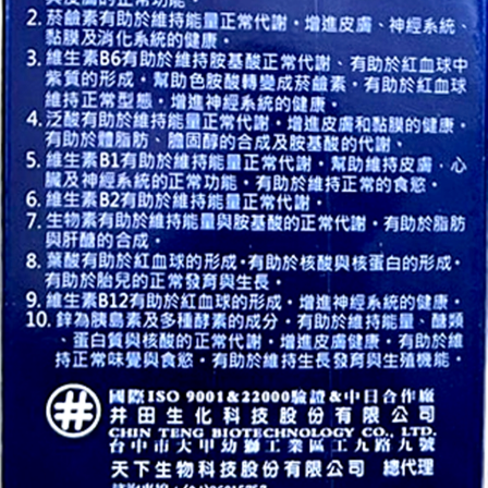
郵局（離島配送）
※ 交易是否成功請以「AFTEE先享後付 」之結帳頁面顯示為準，若有關於
是否繳費成功／繳費後需取消欲退款等相關疑問，請聯繫「AFTEE先享後付
每筆NT$125
客戶支援中心」
https://netprotections.freshdesk.com/support/home
付款後門市自取
【注意事項】
１．透過由恩沛科技股份有限公司提供之「AFTEE先享後付」服務完成之交
免運費
易，需依本服務之必要範圍內提供個人資料，並將交易相關給付款項請求債
權轉讓予恩沛科技股份有限公司。
２．關於個人資料處理事宜，請瀏覽以下網址：
https://aftee.tw/terms/#terms3
３．未成年的使用者請事先徵得法定代理人或監護人之同意方可使用
「AFTEE先享後付」，若未經同意申辦者引起之損失，本公司不負相關責
任。
４．使用「AFTEE先享後付」時，將依據個別帳號之用戶狀況，依本公司即
時審查核予不同之上限額度；若仍有額度不足之情形，本公司將視審查結果
請求用戶進行身份認證。
５．嚴禁一人註冊多個帳號或使用他人資訊註冊。若發現惡意使用之情形，
恩沛科技股份有限公司將有權停止該用戶之使用額度並採取法律行動。