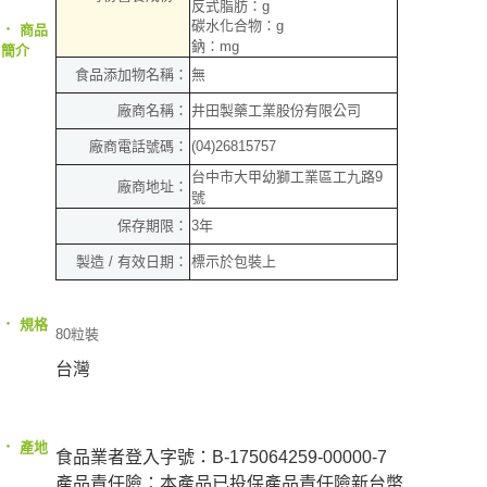
郵局（離島配送）
※ 交易是否成功請以「AFTEE先享後付 」之結帳頁面顯示為準，若有關於
反式脂肪：g
是否繳費成功／繳費後需取消欲退款等相關疑問，請聯繫「AFTEE先享後付
碳水化合物：g
‧
商品
每筆NT$125
客戶支援中心」
https://netprotections.freshdesk.com/support/home
鈉：mg
簡介
付款後門市自取
食品添加物名稱：
無
【注意事項】
１．透過由恩沛科技股份有限公司提供之「AFTEE先享後付」服務完成之交
免運費
廠商名稱：
井田製藥工業股份有限公司
易，需依本服務之必要範圍內提供個人資料，並將交易相關給付款項請求債
權轉讓予恩沛科技股份有限公司。
廠商電話號碼：
(04)26815757
２．關於個人資料處理事宜，請瀏覽以下網址：
台中市大甲幼獅工業區工九路9
https://aftee.tw/terms/#terms3
廠商地址：
號
３．未成年的使用者請事先徵得法定代理人或監護人之同意方可使用
「AFTEE先享後付」，若未經同意申辦者引起之損失，本公司不負相關責
保存期限：
3年
任。
４．使用「AFTEE先享後付」時，將依據個別帳號之用戶狀況，依本公司即
製造 / 有效日期：
標示於包裝上
時審查核予不同之上限額度；若仍有額度不足之情形，本公司將視審查結果
請求用戶進行身份認證。
５．嚴禁一人註冊多個帳號或使用他人資訊註冊。若發現惡意使用之情形，
‧
規格
80粒裝
恩沛科技股份有限公司將有權停止該用戶之使用額度並採取法律行動。
台灣
‧
產地
食品業者登入字號：B-175064259-00000-7
產品責任險：本產品已投保產品責任險新台幣