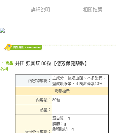
Apple Pay
詳細說明
相關推薦
街口支付
悠遊付
AFTEE先享後付
相關說明
【關於「AFTEE先享後付」】
ATM付款
AFTEE先享後付是「在收到商品之後才付款」的支付方式。 讓您購物簡單
便利好安心！
‧
井田 強喜錠 80粒【德芳保健藥妝】
商品
１．簡單：不需註冊會員、不需綁卡、不需儲值。
運送方式
名稱
２．便利：只要手機號碼，簡訊認證，即可結帳。
３．安心：先確認商品／服務後，再付款。
全家取貨付款
主成分：抗壞血酸、本多酸鈣、
內容物成份：
鹽酸吡哆辛、B-胡蘿蔔素10%
每筆NT$70，滿NT$600(含以上)免運費
【「AFTEE先享後付」結帳流程】
營養標示
１．於結帳方式選擇「AFTEE先享後付」後，將跳轉至「AFTEE先享後付」
7-11取貨付款
結帳頁面，進行簡訊認證並確認金額後，即可完成結帳。
內容量：
80粒
２．訂單成立數日內，您將收到繳費通知簡訊。
每筆NT$70，滿NT$600(含以上)免運費
３．收到繳費通知簡訊後14天內，點擊此簡訊中的連結，可透過四大超商／
熱量：
ATM／網路銀行／等多元方式進行付款，方視為交易完成。
宅配
蛋白質：g
※ 請注意：結帳手續完成當下不需立刻繳費，但若您需要取消訂單，請聯絡
每筆NT$80，滿NT$600(含以上)免運費
購買商品的店家。未經商家同意取消之訂單仍視為有效，需透過AFTEE先享
脂肪：g
後付繳納相關費用。
飽和脂肪：g
每份營養成份：