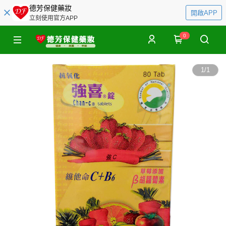
德芳保健藥妝
開啟APP
立刻使用官方APP
0
1
/
1