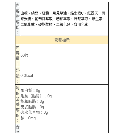
郵局（離島配送）
※ 交易是否成功請以「AFTEE先享後付 」之結帳頁面顯示為準，若有關於
內
是否繳費成功／繳費後需取消欲退款等相關疑問，請聯繫「AFTEE先享後付
容
每筆NT$125
山楂、納豆、紅麴、月見草油、維生素C、紅景天、再
客戶支援中心」
https://netprotections.freshdesk.com/support/home
物
來米粉、葡萄籽萃取、蕃茄萃取、綠茶萃取、維生素、
成
付款後門市自取
二氧化鈦、硬脂酸鎂、二氧化矽、食用色素
【注意事項】
份
１．透過由恩沛科技股份有限公司提供之「AFTEE先享後付」服務完成之交
免運費
：
易，需依本服務之必要範圍內提供個人資料，並將交易相關給付款項請求債
營養標示
權轉讓予恩沛科技股份有限公司。
內
２．關於個人資料處理事宜，請瀏覽以下網址：
https://aftee.tw/terms/#terms3
容
60粒
３．未成年的使用者請事先徵得法定代理人或監護人之同意方可使用
量
「AFTEE先享後付」，若未經同意申辦者引起之損失，本公司不負相關責
：
任。
熱
４．使用「AFTEE先享後付」時，將依據個別帳號之用戶狀況，依本公司即
0.0kcal
量
時審查核予不同之上限額度；若仍有額度不足之情形，本公司將視審查結果
：
請求用戶進行身份認證。
每
５．嚴禁一人註冊多個帳號或使用他人資訊註冊。若發現惡意使用之情形，
蛋白質：0g
份
恩沛科技股份有限公司將有權停止該用戶之使用額度並採取法律行動。
脂肪（脂質）：0g
營
飽和脂肪：0g
養
反式脂肪：0g
成
碳水化合物：0g
份
鈉：0mg
：
食
品