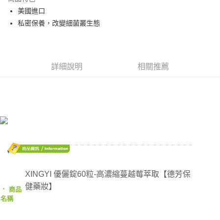
Apple Pay
美國進口
私密保養，改變細菌叢生態
街口支付
悠遊付
AFTEE先享後付
詳細說明
相關推薦
相關說明
【關於「AFTEE先享後付」】
ATM付款
AFTEE先享後付是「在收到商品之後才付款」的支付方式。 讓您購物簡單
便利好安心！
１．簡單：不需註冊會員、不需綁卡、不需儲值。
運送方式
２．便利：只要手機號碼，簡訊認證，即可結帳。
３．安心：先確認商品／服務後，再付款。
全家取貨付款
每筆NT$70，滿NT$600(含以上)免運費
【「AFTEE先享後付」結帳流程】
１．於結帳方式選擇「AFTEE先享後付」後，將跳轉至「AFTEE先享後付」
7-11取貨付款
結帳頁面，進行簡訊認證並確認金額後，即可完成結帳。
XINGYI 優儷錠60粒-高濃縮蔓越莓萃取【德芳保
２．訂單成立數日內，您將收到繳費通知簡訊。
每筆NT$70，滿NT$600(含以上)免運費
３．收到繳費通知簡訊後14天內，點擊此簡訊中的連結，可透過四大超商／
健藥妝】
‧
商品
ATM／網路銀行／等多元方式進行付款，方視為交易完成。
宅配
名稱
※ 請注意：結帳手續完成當下不需立刻繳費，但若您需要取消訂單，請聯絡
每筆NT$80，滿NT$600(含以上)免運費
購買商品的店家。未經商家同意取消之訂單仍視為有效，需透過AFTEE先享
後付繳納相關費用。