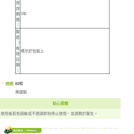
保
存
3年
期
限
：
製
造
/
有
標示於包裝上
效
日
期
：
‧
規格
60粒
美國製
貼心提醒
使用後若有過敏或不適請即刻停止使用，並請教於醫生。