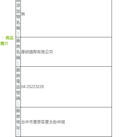
添
加
無
物
名
稱
：
‧
商品
廠
簡介
商
康研國際有限公司
名
稱
：
廠
商
電
04-25223228
話
號
碼
：
廠
商
台中市豐原區豐北街46號
地
址
：