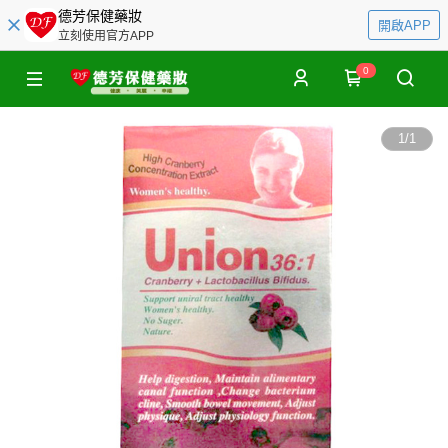
德芳保健藥妝
開啟APP
立刻使用官方APP
0
1
/
1