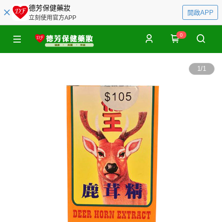
德芳保健藥妝
開啟APP
立刻使用官方APP
0
1
/
1