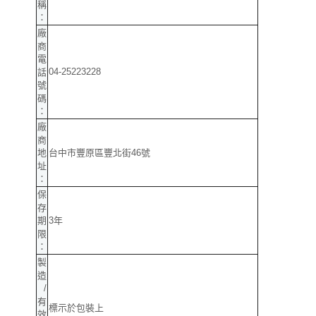
稱
：
廠
商
電
04-25223228
話
號
碼
：
廠
商
台中市豐原區豐北街46號
地
址
：
保
存
3年
期
限
：
製
造
/
有
標示於包裝上
效