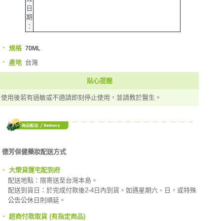
日
期
：
‧
規格
70ML
‧
台灣
產地
貼心提醒
使用後若有過敏或不適請即刻停止使用，並請教於醫生。
德芳保健藥妝配送方式
‧
大榮貨運宅配到府
配送地點：限寄送至台灣本島。
配送到貨日：於完成付款後2-4日內到貨。如遇星期六、日，或特殊
公告公休日則順延。
‧
超商付款取貨 (有指定商品)