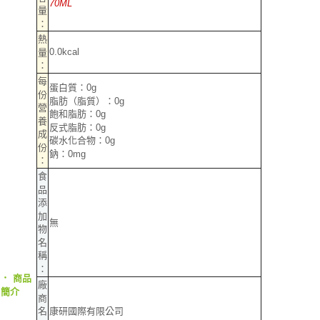
70ML
是否繳費成功／繳費後需取消欲退款等相關疑問，請聯繫「AFTEE先享後付
量
每筆NT$125
客戶支援中心」
https://netprotections.freshdesk.com/support/home
：
付款後門市自取
熱
【注意事項】
0.0kcal
量
１．透過由恩沛科技股份有限公司提供之「AFTEE先享後付」服務完成之交
免運費
：
易，需依本服務之必要範圍內提供個人資料，並將交易相關給付款項請求債
每
權轉讓予恩沛科技股份有限公司。
蛋白質：0g
份
２．關於個人資料處理事宜，請瀏覽以下網址：
脂肪（脂質）：0g
營
https://aftee.tw/terms/#terms3
飽和脂肪：0g
養
３．未成年的使用者請事先徵得法定代理人或監護人之同意方可使用
反式脂肪：0g
成
「AFTEE先享後付」，若未經同意申辦者引起之損失，本公司不負相關責
碳水化合物：0g
任。
份
鈉：0mg
４．使用「AFTEE先享後付」時，將依據個別帳號之用戶狀況，依本公司即
：
時審查核予不同之上限額度；若仍有額度不足之情形，本公司將視審查結果
食
請求用戶進行身份認證。
品
５．嚴禁一人註冊多個帳號或使用他人資訊註冊。若發現惡意使用之情形，
添
恩沛科技股份有限公司將有權停止該用戶之使用額度並採取法律行動。
加
無
物
名
稱
：
‧
商品
廠
簡介
商
康研國際有限公司
名