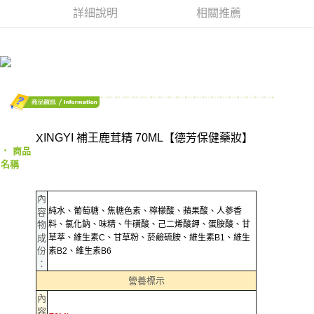
詳細說明
相關推薦
街口支付
悠遊付
AFTEE先享後付
相關說明
【關於「AFTEE先享後付」】
ATM付款
AFTEE先享後付是「在收到商品之後才付款」的支付方式。 讓您購物簡單
便利好安心！
INGYI 補王鹿茸精 70ML【德芳保健藥妝】
X
１．簡單：不需註冊會員、不需綁卡、不需儲值。
運送方式
‧
商品
２．便利：只要手機號碼，簡訊認證，即可結帳。
名稱
３．安心：先確認商品／服務後，再付款。
全家取貨付款
每筆NT$70，滿NT$600(含以上)免運費
【「AFTEE先享後付」結帳流程】
內
１．於結帳方式選擇「AFTEE先享後付」後，將跳轉至「AFTEE先享後付」
純水、葡萄糖、焦糖色素、檸檬酸、蘋果酸、人蔘香
容
7-11取貨付款
結帳頁面，進行簡訊認證並確認金額後，即可完成結帳。
物
料、氯化鈉、味精、牛磺酸、己二烯酸鉀、蛋胺酸、甘
２．訂單成立數日內，您將收到繳費通知簡訊。
每筆NT$70，滿NT$600(含以上)免運費
成
草萃、維生素C、甘草粉、菸鹼硫胺、維生素B1、維生
３．收到繳費通知簡訊後14天內，點擊此簡訊中的連結，可透過四大超商／
份
素B2、維生素B6
ATM／網路銀行／等多元方式進行付款，方視為交易完成。
宅配
：
※ 請注意：結帳手續完成當下不需立刻繳費，但若您需要取消訂單，請聯絡
營養標示
每筆NT$80，滿NT$600(含以上)免運費
購買商品的店家。未經商家同意取消之訂單仍視為有效，需透過AFTEE先享
後付繳納相關費用。
內
郵局（離島配送）
※ 交易是否成功請以「AFTEE先享後付 」之結帳頁面顯示為準，若有關於
容