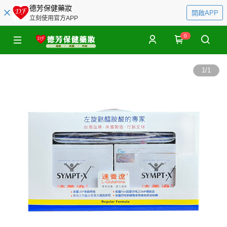
德芳保健藥妝
開啟APP
立刻使用官方APP
0
1
/
1