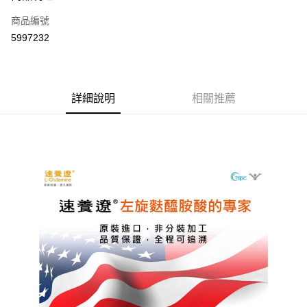
商品編號
Apple Pay
5997232
街口支付
悠遊付
AFTEE先享後付
詳細說明
相關推薦
相關說明
【關於「AFTEE先享後付」】
ATM付款
AFTEE先享後付是「在收到商品之後才付款」的支付方式。 讓您購物簡單
便利好安心！
１．簡單：不需註冊會員、不需綁卡、不需儲值。
運送方式
２．便利：只要手機號碼，簡訊認證，即可結帳。
３．安心：先確認商品／服務後，再付款。
全家取貨付款
每筆NT$70，滿NT$600(含以上)免運費
【「AFTEE先享後付」結帳流程】
１．於結帳方式選擇「AFTEE先享後付」後，將跳轉至「AFTEE先享後付」
7-11取貨付款
結帳頁面，進行簡訊認證並確認金額後，即可完成結帳。
２．訂單成立數日內，您將收到繳費通知簡訊。
每筆NT$70，滿NT$600(含以上)免運費
３．收到繳費通知簡訊後14天內，點擊此簡訊中的連結，可透過四大超商／
ATM／網路銀行／等多元方式進行付款，方視為交易完成。
宅配
※ 請注意：結帳手續完成當下不需立刻繳費，但若您需要取消訂單，請聯絡
每筆NT$80，滿NT$600(含以上)免運費
購買商品的店家。未經商家同意取消之訂單仍視為有效，需透過AFTEE先享