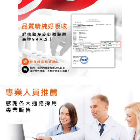
後付繳納相關費用。
郵局（離島配送）
※ 交易是否成功請以「AFTEE先享後付 」之結帳頁面顯示為準，若有關於
是否繳費成功／繳費後需取消欲退款等相關疑問，請聯繫「AFTEE先享後付
每筆NT$125
客戶支援中心」
https://netprotections.freshdesk.com/support/home
付款後門市自取
【注意事項】
１．透過由恩沛科技股份有限公司提供之「AFTEE先享後付」服務完成之交
免運費
易，需依本服務之必要範圍內提供個人資料，並將交易相關給付款項請求債
權轉讓予恩沛科技股份有限公司。
２．關於個人資料處理事宜，請瀏覽以下網址：
https://aftee.tw/terms/#terms3
３．未成年的使用者請事先徵得法定代理人或監護人之同意方可使用
「AFTEE先享後付」，若未經同意申辦者引起之損失，本公司不負相關責
任。
４．使用「AFTEE先享後付」時，將依據個別帳號之用戶狀況，依本公司即
時審查核予不同之上限額度；若仍有額度不足之情形，本公司將視審查結果
請求用戶進行身份認證。
５．嚴禁一人註冊多個帳號或使用他人資訊註冊。若發現惡意使用之情形，
恩沛科技股份有限公司將有權停止該用戶之使用額度並採取法律行動。