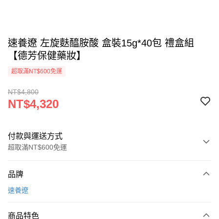
速養遼 左旋麩醯胺酸 盒裝15g*40包 禮盒組
【德芳保健藥妝】
超取滿NT$600免運
NT$4,800
NT$4,320
付款與運送方式
超取滿NT$600免運
付款方式
品牌
信用卡一次付款
速養遼
超商取貨付款
商品特色
LINE Pay