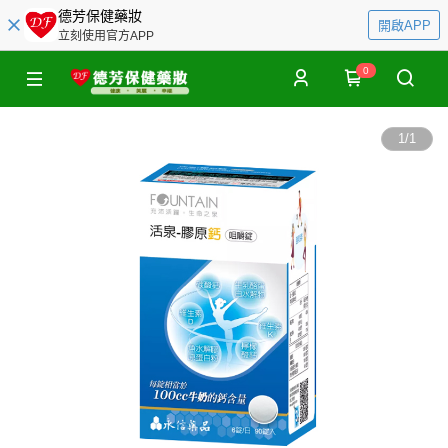
德芳保健藥妝
開啟APP
立刻使用官方APP
0
1
/
1