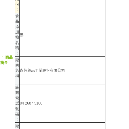
份
：
食
品
添
加
無
物
名
稱
：
‧
商品
廠
簡介
商
永信藥品工業股份有限公司
名
稱
：
廠
商
電
04 2687 5100
話
號
碼
：
廠