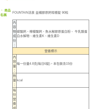
‧
商品
FOUNTAIN活泉 益補膠原鈣咀嚼錠 90粒
名稱
內
容
碳酸鈣、檸檬酸鈣、魚水解膠原蛋白粉、 牛乳酪蛋
物
白水解物、維生素K、維生素D
成
份
：
營養標示
內
容
每一份量4.8克(每日6錠)，本包裝含15份
量
：
熱
kcal
量
：
每
份
營
養
成