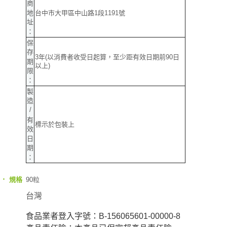
商
台中市大甲區中山路1段1191號
地
址
：
保
存
3年(以消費者收受日起算，至少距有效日期前90日
期
以上)
限
：
製
造
/
有
標示於包裝上
效
日
期
：
‧
90粒
規格
台灣
食品業者登入字號：B-156065601-00000-8