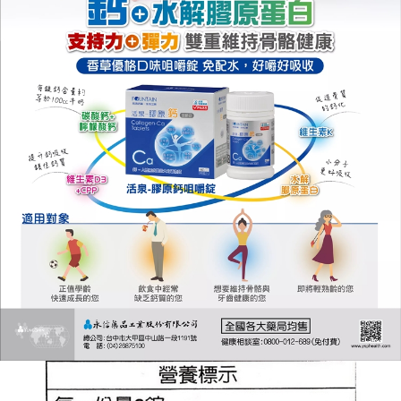
後付繳納相關費用。
郵局（離島配送）
※ 交易是否成功請以「AFTEE先享後付 」之結帳頁面顯示為準，若有關於
是否繳費成功／繳費後需取消欲退款等相關疑問，請聯繫「AFTEE先享後付
每筆NT$125
客戶支援中心」
https://netprotections.freshdesk.com/support/home
付款後門市自取
【注意事項】
１．透過由恩沛科技股份有限公司提供之「AFTEE先享後付」服務完成之交
免運費
易，需依本服務之必要範圍內提供個人資料，並將交易相關給付款項請求債
權轉讓予恩沛科技股份有限公司。
２．關於個人資料處理事宜，請瀏覽以下網址：
https://aftee.tw/terms/#terms3
３．未成年的使用者請事先徵得法定代理人或監護人之同意方可使用
「AFTEE先享後付」，若未經同意申辦者引起之損失，本公司不負相關責
任。
４．使用「AFTEE先享後付」時，將依據個別帳號之用戶狀況，依本公司即
時審查核予不同之上限額度；若仍有額度不足之情形，本公司將視審查結果
請求用戶進行身份認證。
５．嚴禁一人註冊多個帳號或使用他人資訊註冊。若發現惡意使用之情形，
恩沛科技股份有限公司將有權停止該用戶之使用額度並採取法律行動。