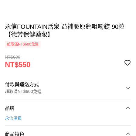
永信FOUNTAIN活泉 益補膠原鈣咀嚼錠 90粒
【德芳保健藥妝】
超取滿NT$600免運
NT$600
NT$550
付款與運送方式
超取滿NT$600免運
付款方式
品牌
信用卡一次付款
永信活泉
超商取貨付款
商品特色
LINE Pay