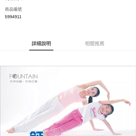
商品編號
Apple Pay
5994911
街口支付
悠遊付
AFTEE先享後付
詳細說明
相關推薦
相關說明
【關於「AFTEE先享後付」】
ATM付款
AFTEE先享後付是「在收到商品之後才付款」的支付方式。 讓您購物簡單
便利好安心！
１．簡單：不需註冊會員、不需綁卡、不需儲值。
運送方式
２．便利：只要手機號碼，簡訊認證，即可結帳。
３．安心：先確認商品／服務後，再付款。
全家取貨付款
每筆NT$70，滿NT$600(含以上)免運費
【「AFTEE先享後付」結帳流程】
１．於結帳方式選擇「AFTEE先享後付」後，將跳轉至「AFTEE先享後付」
7-11取貨付款
結帳頁面，進行簡訊認證並確認金額後，即可完成結帳。
２．訂單成立數日內，您將收到繳費通知簡訊。
每筆NT$70，滿NT$600(含以上)免運費
３．收到繳費通知簡訊後14天內，點擊此簡訊中的連結，可透過四大超商／
ATM／網路銀行／等多元方式進行付款，方視為交易完成。
宅配
※ 請注意：結帳手續完成當下不需立刻繳費，但若您需要取消訂單，請聯絡
每筆NT$80，滿NT$600(含以上)免運費
購買商品的店家。未經商家同意取消之訂單仍視為有效，需透過AFTEE先享