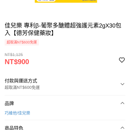
佳兒樂 專利β-葡聚多醣體超強護元素2gX30包
入【德芳保健藥妝】
超取滿NT$600免運
NT$1,125
NT$900
付款與運送方式
超取滿NT$600免運
付款方式
品牌
信用卡一次付款
巧維他/佳兒樂
超商取貨付款
商品特色
LINE Pay