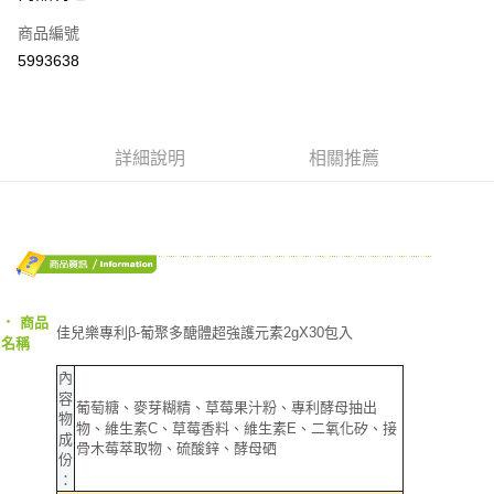
商品編號
Apple Pay
5993638
街口支付
悠遊付
AFTEE先享後付
詳細說明
相關推薦
相關說明
【關於「AFTEE先享後付」】
ATM付款
AFTEE先享後付是「在收到商品之後才付款」的支付方式。 讓您購物簡單
便利好安心！
１．簡單：不需註冊會員、不需綁卡、不需儲值。
運送方式
２．便利：只要手機號碼，簡訊認證，即可結帳。
３．安心：先確認商品／服務後，再付款。
全家取貨付款
‧
商品
佳兒樂專利β-葡聚多醣體超強護元素2gX30包入
名稱
每筆NT$70，滿NT$600(含以上)免運費
【「AFTEE先享後付」結帳流程】
１．於結帳方式選擇「AFTEE先享後付」後，將跳轉至「AFTEE先享後付」
內
7-11取貨付款
結帳頁面，進行簡訊認證並確認金額後，即可完成結帳。
容
葡萄糖、麥芽糊精、草莓果汁粉、專利酵母抽出
２．訂單成立數日內，您將收到繳費通知簡訊。
每筆NT$70，滿NT$600(含以上)免運費
物
３．收到繳費通知簡訊後14天內，點擊此簡訊中的連結，可透過四大超商／
物、維生素C、草莓香料、維生素E、二氧化矽、接
成
ATM／網路銀行／等多元方式進行付款，方視為交易完成。
骨木莓萃取物、硫酸鋅、酵母硒
宅配
份
※ 請注意：結帳手續完成當下不需立刻繳費，但若您需要取消訂單，請聯絡
：
每筆NT$80，滿NT$600(含以上)免運費
購買商品的店家。未經商家同意取消之訂單仍視為有效，需透過AFTEE先享