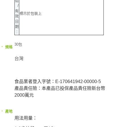
造
/
有
標示於包裝上
效
日
期
：
30包
‧
規格
台灣
食品業者登入字號：E-170641942-00000-5
產品責任險：本產品已投保產品責任險新台幣
2000萬元
‧
產地
用法用量：