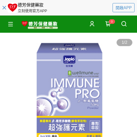
德芳保健藥妝
開啟APP
立刻使用官方APP
0
1
/
2