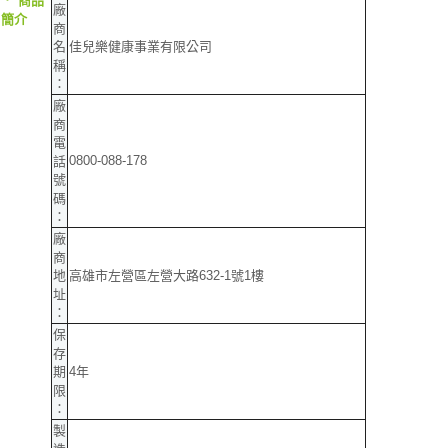
商品
廠
簡介
商
佳兒樂健康事業有限公司
名
稱
：
廠
商
電
0800-088-178
話
號
碼
：
廠
商
高雄市左營區左營大路632-1號1樓
地
址
：
保
存
4年
期
限
：
製