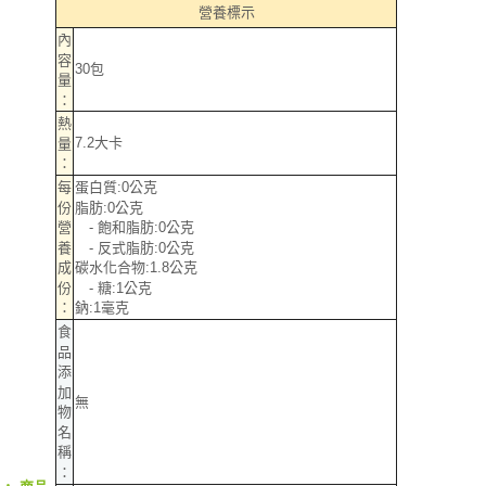
營養標示
後付繳納相關費用。
郵局（離島配送）
※ 交易是否成功請以「AFTEE先享後付 」之結帳頁面顯示為準，若有關於
內
是否繳費成功／繳費後需取消欲退款等相關疑問，請聯繫「AFTEE先享後付
容
每筆NT$125
30包
客戶支援中心」
https://netprotections.freshdesk.com/support/home
量
：
付款後門市自取
【注意事項】
熱
１．透過由恩沛科技股份有限公司提供之「AFTEE先享後付」服務完成之交
免運費
7.2大卡
量
易，需依本服務之必要範圍內提供個人資料，並將交易相關給付款項請求債
：
權轉讓予恩沛科技股份有限公司。
每
蛋白質:0公克
２．關於個人資料處理事宜，請瀏覽以下網址：
份
脂肪:0公克
https://aftee.tw/terms/#terms3
營
- 飽和脂肪:0公克
３．未成年的使用者請事先徵得法定代理人或監護人之同意方可使用
「AFTEE先享後付」，若未經同意申辦者引起之損失，本公司不負相關責
養
- 反式脂肪:0公克
任。
成
碳水化合物:1.8公克
４．使用「AFTEE先享後付」時，將依據個別帳號之用戶狀況，依本公司即
份
- 糖:1公克
時審查核予不同之上限額度；若仍有額度不足之情形，本公司將視審查結果
：
鈉:1毫克
請求用戶進行身份認證。
食
５．嚴禁一人註冊多個帳號或使用他人資訊註冊。若發現惡意使用之情形，
品
恩沛科技股份有限公司將有權停止該用戶之使用額度並採取法律行動。
添
加
無
物
名
稱
：
‧