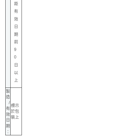
距
有
效
日
期
前
9
0
日
以
上
製
造
/
標示
有
於包
效
裝上
日
期
：