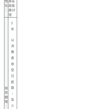
地
業區
址
興業
：
路18
號
3
年
以
消
費
者
收
受
日
起
算
保
存
，
期
至
限
少
：