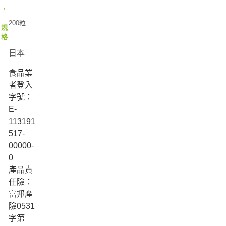
‧
200粒
規
格
日本
食品業
者登入
字號：
E-
113191
517-
00000-
0
產品責
任險：
富邦產
險0531
字第