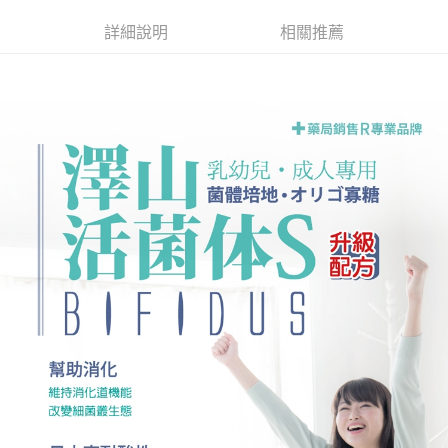
Apple Pay
詳細說明
相關推薦
街口支付
悠遊付
AFTEE先享後付
相關說明
【關於「AFTEE先享後付」】
ATM付款
AFTEE先享後付是「在收到商品之後才付款」的支付方式。 讓您購物簡單
便利好安心！
１．簡單：不需註冊會員、不需綁卡、不需儲值。
運送方式
２．便利：只要手機號碼，簡訊認證，即可結帳。
３．安心：先確認商品／服務後，再付款。
全家取貨付款
每筆NT$70，滿NT$600(含以上)免運費
【「AFTEE先享後付」結帳流程】
１．於結帳方式選擇「AFTEE先享後付」後，將跳轉至「AFTEE先享後付」
7-11取貨付款
結帳頁面，進行簡訊認證並確認金額後，即可完成結帳。
２．訂單成立數日內，您將收到繳費通知簡訊。
每筆NT$70，滿NT$600(含以上)免運費
３．收到繳費通知簡訊後14天內，點擊此簡訊中的連結，可透過四大超商／
ATM／網路銀行／等多元方式進行付款，方視為交易完成。
宅配
※ 請注意：結帳手續完成當下不需立刻繳費，但若您需要取消訂單，請聯絡
每筆NT$80，滿NT$600(含以上)免運費
購買商品的店家。未經商家同意取消之訂單仍視為有效，需透過AFTEE先享
後付繳納相關費用。