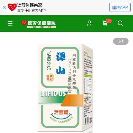
德芳保健藥妝
開啟APP
立刻使用官方APP
0
1
/
1