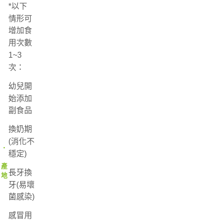
*以下
情形可
增加食
用次數
1~3
次：
幼兒開
始添加
副食品
換奶期
(消化不
‧
穩定)
產
長牙換
地
牙(易壞
菌感染)
感冒用