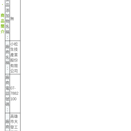
‧
品
添
商
加
無
品
物
簡
名
介
稱
：
小松
廠
生技
商
產業
名
股份
稱
有限
：
公司
廠
商
07-
電
7882
話
100
號
碼
：
高雄
廠
市大
商
發工