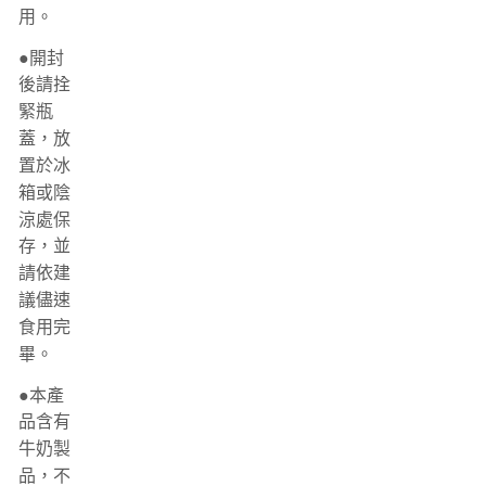
用。
●開封
後請拴
緊瓶
蓋，放
置於冰
箱或陰
涼處保
存，並
請依建
議儘速
食用完
畢。
●本產
品含有
牛奶製
品，不