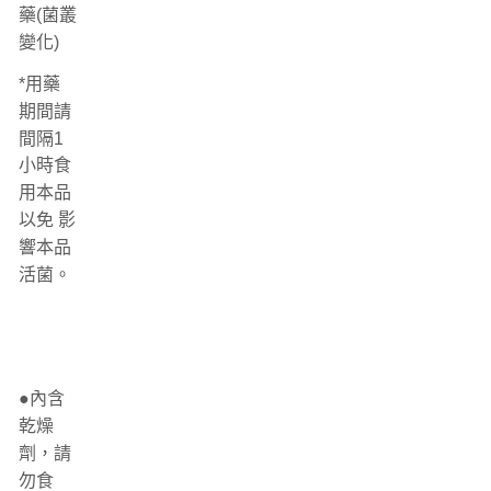
藥(菌叢
變化)
*用藥
期間請
間隔1
小時食
用本品
以免 影
響本品
活菌。
●內含
乾燥
劑，請
勿食