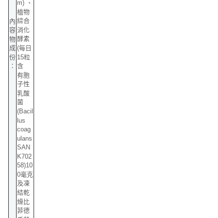
m) 、
植物
綜合
內
消化
容
酵素
物
(每日
成
15粒
份
含
：
有胞
子性
乳酸
菌
(Bacil
lus
coag
ulans
SAN
K702
58)10
0毫克
及凍
結乾
燥比
菲德