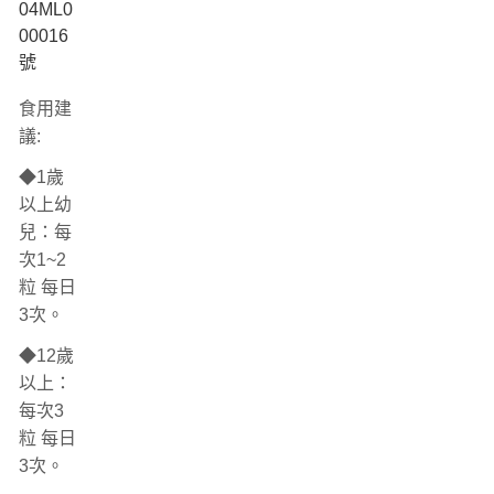
04ML0
00016
號
食用建
議:
◆1歲
以上幼
兒：每
次1~2
粒 每日
3次。
◆12歲
以上：
每次3
粒 每日
3次。