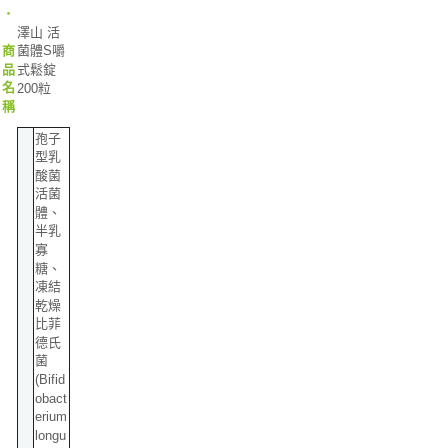
‧
澤山 活
商
菌體S嚼
品
式鬆錠
名
200粒
稱
孢子
型乳
酸菌
活菌
體、
半乳
寡
糖、
凍結
乾燥
比菲
德氏
菌
(Bifid
obact
erium
longu