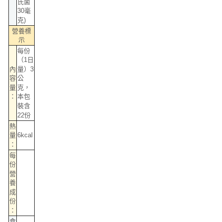
氏菌
30毫
克)
營養標
示
每份
（1日
內
量）3
容
公
量
克，
：
本包
裝含
22份
熱
6kcal
量
：
每
份
營
養
成
份
：
食