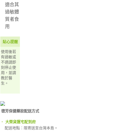
適合其
過敏體
質者食
用
貼心提醒
使用後若
有過敏或
不適請即
刻停止使
用，並請
教於醫
生。
德芳保健藥妝配送方式
‧
大榮貨運宅配到府
配送地點：限寄送至台灣本島。