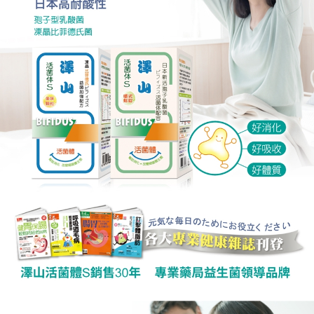
郵局（離島配送）
※ 交易是否成功請以「AFTEE先享後付 」之結帳頁面顯示為準，若有關於
是否繳費成功／繳費後需取消欲退款等相關疑問，請聯繫「AFTEE先享後付
每筆NT$125
客戶支援中心」
https://netprotections.freshdesk.com/support/home
付款後門市自取
【注意事項】
１．透過由恩沛科技股份有限公司提供之「AFTEE先享後付」服務完成之交
免運費
易，需依本服務之必要範圍內提供個人資料，並將交易相關給付款項請求債
權轉讓予恩沛科技股份有限公司。
２．關於個人資料處理事宜，請瀏覽以下網址：
https://aftee.tw/terms/#terms3
３．未成年的使用者請事先徵得法定代理人或監護人之同意方可使用
「AFTEE先享後付」，若未經同意申辦者引起之損失，本公司不負相關責
任。
４．使用「AFTEE先享後付」時，將依據個別帳號之用戶狀況，依本公司即
時審查核予不同之上限額度；若仍有額度不足之情形，本公司將視審查結果
請求用戶進行身份認證。
５．嚴禁一人註冊多個帳號或使用他人資訊註冊。若發現惡意使用之情形，
恩沛科技股份有限公司將有權停止該用戶之使用額度並採取法律行動。