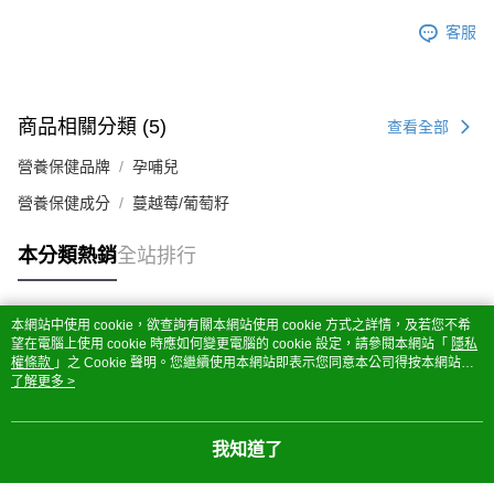
客服
商品相關分類 (5)
查看全部
營養保健品牌
孕哺兒
營養保健成分
蔓越莓/葡萄籽
本分類熱銷
全站排行
本網站中使用 cookie，欲查詢有關本網站使用 cookie 方式之詳情，及若您不希
熱門標籤
望在電腦上使用 cookie 時應如何變更電腦的 cookie 設定，請參閱本網站「
隱私
權條款
」之 Cookie 聲明。您繼續使用本網站即表示您同意本公司得按本網站使
用條款之 Cookie 聲明使用 cookie。
了解更多 >
我知道了