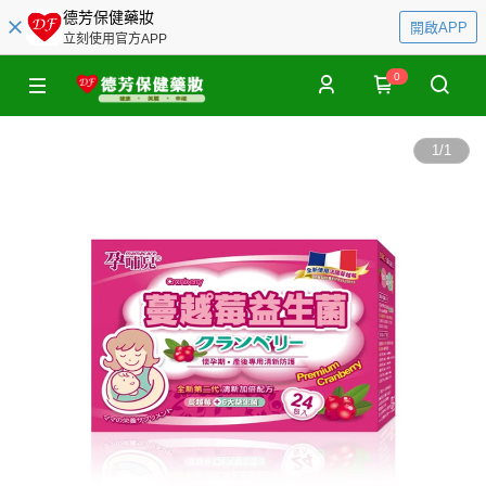
德芳保健藥妝
開啟APP
立刻使用官方APP
0
1
/
1