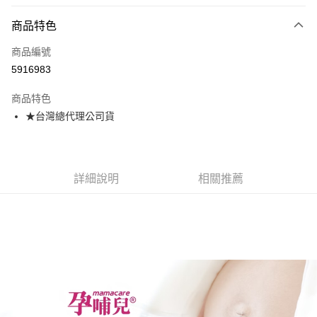
超商取貨付款
商品特色
LINE Pay
商品編號
Apple Pay
5916983
街口支付
商品特色
悠遊付
★台灣總代理公司貨
AFTEE先享後付
相關說明
【關於「AFTEE先享後付」】
ATM付款
AFTEE先享後付是「在收到商品之後才付款」的支付方式。 讓您購物簡單
詳細說明
相關推薦
便利好安心！
１．簡單：不需註冊會員、不需綁卡、不需儲值。
運送方式
２．便利：只要手機號碼，簡訊認證，即可結帳。
３．安心：先確認商品／服務後，再付款。
全家取貨付款
每筆NT$70，滿NT$600(含以上)免運費
【「AFTEE先享後付」結帳流程】
１．於結帳方式選擇「AFTEE先享後付」後，將跳轉至「AFTEE先享後付」
7-11取貨付款
結帳頁面，進行簡訊認證並確認金額後，即可完成結帳。
２．訂單成立數日內，您將收到繳費通知簡訊。
每筆NT$70，滿NT$600(含以上)免運費
３．收到繳費通知簡訊後14天內，點擊此簡訊中的連結，可透過四大超商／