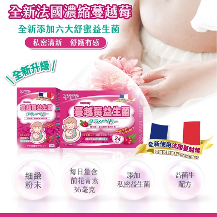
ATM／網路銀行／等多元方式進行付款，方視為交易完成。
宅配
※ 請注意：結帳手續完成當下不需立刻繳費，但若您需要取消訂單，請聯絡
每筆NT$80，滿NT$600(含以上)免運費
購買商品的店家。未經商家同意取消之訂單仍視為有效，需透過AFTEE先享
後付繳納相關費用。
郵局（離島配送）
※ 交易是否成功請以「AFTEE先享後付 」之結帳頁面顯示為準，若有關於
是否繳費成功／繳費後需取消欲退款等相關疑問，請聯繫「AFTEE先享後付
每筆NT$125
客戶支援中心」
https://netprotections.freshdesk.com/support/home
付款後門市自取
【注意事項】
１．透過由恩沛科技股份有限公司提供之「AFTEE先享後付」服務完成之交
免運費
易，需依本服務之必要範圍內提供個人資料，並將交易相關給付款項請求債
權轉讓予恩沛科技股份有限公司。
２．關於個人資料處理事宜，請瀏覽以下網址：
https://aftee.tw/terms/#terms3
３．未成年的使用者請事先徵得法定代理人或監護人之同意方可使用
「AFTEE先享後付」，若未經同意申辦者引起之損失，本公司不負相關責
任。
４．使用「AFTEE先享後付」時，將依據個別帳號之用戶狀況，依本公司即
時審查核予不同之上限額度；若仍有額度不足之情形，本公司將視審查結果
請求用戶進行身份認證。
５．嚴禁一人註冊多個帳號或使用他人資訊註冊。若發現惡意使用之情形，
恩沛科技股份有限公司將有權停止該用戶之使用額度並採取法律行動。