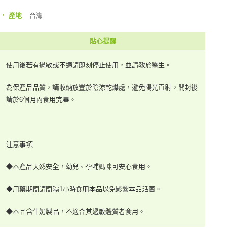
‧
台灣
產地
貼心提醒
使用後若有過敏或不適請即刻停止使用，並請教於醫生。
為保產品品質，請收納放置於陰涼乾燥處，避免陽光直射，開封後
請於6個月內食用完畢。
注意事項
◆本產品天然安全，幼兒、孕哺媽咪可安心食用。
◆用藥期間請間隔1小時食用本品以免影響本品活菌。
◆本品含牛奶製品，不適合其過敏體質者食用。