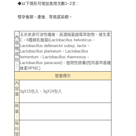
◆以下情形可增加食用次數1~2次：
懷孕後期、產後...等易感染期。
玉米來源可溶性纖維、高濃縮蔓越莓萃取物、維生素
內
C、6種類乳酸菌(Lactobacillus helveticus、
容
Lactobacillus delbrueckii subsp. lactis、
物
Lactobacillus plantarum、Lactobacillus
成
fermentum、Lactobacillus rhamnosus、
份
Lactobacillus paracasei)、植物性膠囊(羥丙基甲基纖
：
維素HPMC)
營養標示
內
容
3gX15包入、3gX24包入
量
：
熱
量
：
每
份
營