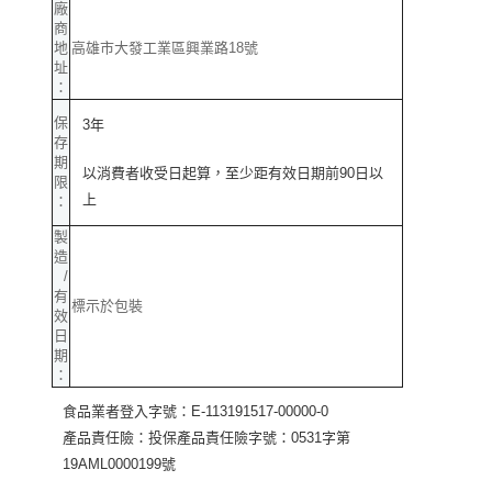
廠
商
地
高雄市大發工業區興業路18號
址
：
保
3年
存
期
以消費者收受日起算，至少距有效日期前90日以
限
上
：
製
造
/
有
標示於包裝
效
日
期
：
食品業者登入字號：E-113191517-00000-0
產品責任險：投保產品責任險字號：0531字第
19AML0000199號