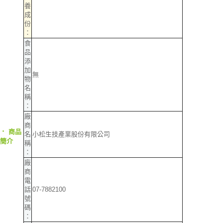
養
成
份
：
食
品
添
加
無
物
名
稱
：
廠
商
‧
商品
名
小松生技產業股份有限公司
簡介
稱
：
廠
商
電
話
07-7882100
號
碼
：