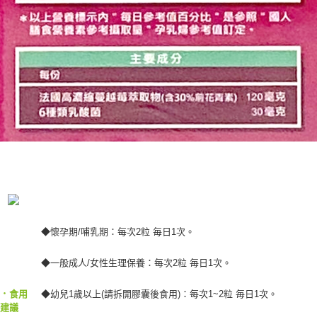
◆懷孕期/哺乳期：每次2粒 毎日1次。
◆一般成人/女性生理保養：每次2粒 毎日1次。
‧
食用
◆幼兒1歲以上(請拆開膠囊後食用)：每次1~2粒 毎日1次。
建議