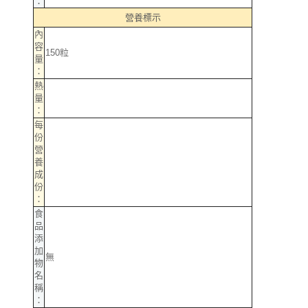
：
營養標示
內
容
150粒
量
：
熱
量
：
每
份
營
養
成
份
：
食
品
添
加
無
物
名
稱
：