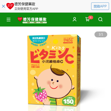
德芳保健藥妝
開啟APP
立刻使用官方APP
0
1
/
1