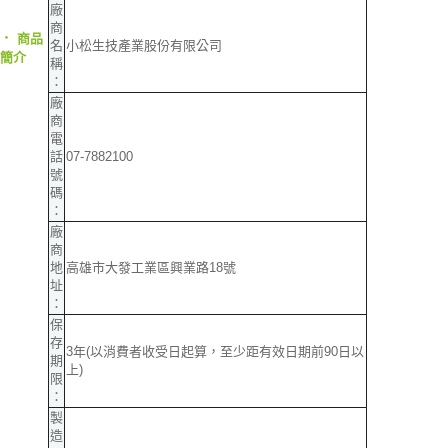
廠
商
‧
商品
名
小松生技產業股份有限公司
簡介
稱
：
廠
商
電
話
07-7882100
號
碼
：
廠
商
地
高雄市大發工業區興業路18號
址
：
保
存
3年(以消費者收受日起算，至少距有效日期前90日以
期
上)
限
：
製
造