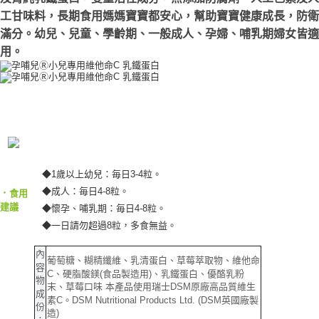
ATM／網路銀行／等多元方式進行付款，方視為交易完成。
宅配
※ 請注意：結帳手續完成當下不需立刻繳費，但若您需要取消訂單，請聯絡
工甘味料，長期食用媽媽寶寶都安心，幫助寶寶健康成長，防衛
每筆NT$80，滿NT$600(含以上)免運費
購買商品的店家。未經商家同意取消之訂單仍視為有效，需透過AFTEE先享
滿分。幼兒、兒童、學齡期、一般成人、孕婦、哺乳期婦女皆適
後付繳納相關費用。
用。
郵局（離島配送）
※ 交易是否成功請以「AFTEE先享後付 」之結帳頁面顯示為準，若有關於
是否繳費成功／繳費後需取消欲退款等相關疑問，請聯繫「AFTEE先享後付
每筆NT$125
客戶支援中心」
https://netprotections.freshdesk.com/support/home
付款後門市自取
【注意事項】
１．透過由恩沛科技股份有限公司提供之「AFTEE先享後付」服務完成之交
免運費
易，需依本服務之必要範圍內提供個人資料，並將交易相關給付款項請求債
權轉讓予恩沛科技股份有限公司。
２．關於個人資料處理事宜，請瀏覽以下網址：
https://aftee.tw/terms/#terms3
◆1歲以上幼兒：毎日3-4粒。
３．未成年的使用者請事先徵得法定代理人或監護人之同意方可使用
◆成人：毎日4-8粒。
「AFTEE先享後付」，若未經同意申辦者引起之損失，本公司不負相關責
‧
食用
任。
建議
◆懷孕、哺乳期：毎日4-8粒。
４．使用「AFTEE先享後付」時，將依據個別帳號之用戶狀況，依本公司即
◆一日請勿超過8粒，多食無益。
時審查核予不同之上限額度；若仍有額度不足之情形，本公司將視審查結果
請求用戶進行身份認證。
內
５．嚴禁一人註冊多個帳號或使用他人資訊註冊。若發現惡意使用之情形，
葡萄糖、糊精纖維、乳清蛋白、草莓萃取物、維他命
容
恩沛科技股份有限公司將有權停止該用戶之使用額度並採取法律行動。
C、硬脂酸鎂(食品製造用)、乳鐵蛋白、優酪乳粉
物
末、草莓口味 本產品使用瑞士DSM原廠高品質維生
成
素C。DSM Nutritional Products Ltd. (DSM英國廠製
份
造)