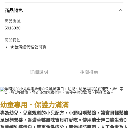
超商取貨付款
商品特色
LINE Pay
商品編號
Apple Pay
5916930
街口支付
商品特色
悠遊付
★台灣總代理公司貨
AFTEE先享後付
相關說明
【關於「AFTEE先享後付」】
ATM付款
AFTEE先享後付是「在收到商品之後才付款」的支付方式。 讓您購物簡單
詳細說明
相關推薦
便利好安心！
１．簡單：不需註冊會員、不需綁卡、不需儲值。
運送方式
２．便利：只要手機號碼，簡訊認證，即可結帳。
３．安心：先確認商品／服務後，再付款。
全家取貨付款
每筆NT$70，滿NT$600(含以上)免運費
【「AFTEE先享後付」結帳流程】
幼童專用．保護力滿滿
１．於結帳方式選擇「AFTEE先享後付」後，將跳轉至「AFTEE先享後付」
7-11取貨付款
專為幼兒、兒童規劃的小兒配方，小顆咀嚼鬆錠，讓寶貝輕鬆補
結帳頁面，進行簡訊認證並確認金額後，即可完成結帳。
２．訂單成立數日內，您將收到繳費通知簡訊。
足足夠營養，香濃草莓風味寶貝好愛吃。使用瑞士進口維生素C
每筆NT$70，滿NT$600(含以上)免運費
３．收到繳費通知簡訊後14天內，點擊此簡訊中的連結，可透過四大超商／
及菁純乳鐵蛋白，雙重活性成分，無添加防腐劑、人工色素及人