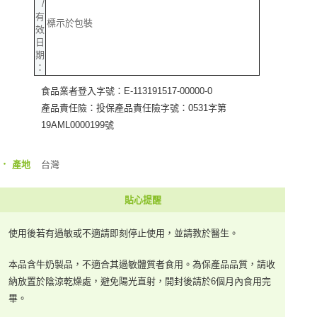
/
有
標示於包裝
效
日
期
：
食品業者登入字號：E-113191517-00000-0
產品責任險：投保產品責任險字號：0531字第
19AML0000199號
‧
台灣
產地
貼心提醒
使用後若有過敏或不適請即刻停止使用，並請教於醫生。
本品含牛奶製品，不適合其過敏體質者食用。為保產品品質，請收
納放置於陰涼乾燥處，避免陽光直射，開封後請於6個月內食用完
畢。