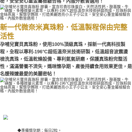
密，安全安心重金屬檢驗合格，內服外敷皆適用！
郵局（離島配送）
※ 交易是否成功請以「AFTEE先享後付 」之結帳頁面顯示為準，若有關於
是否繳費成功／繳費後需取消欲退款等相關疑問，請聯繫「AFTEE先享後付
每筆NT$125
客戶支援中心」
https://netprotections.freshdesk.com/support/home
付款後門市自取
新一代微奈米真珠粉．低溫製程保由完整
【注意事項】
１．透過由恩沛科技股份有限公司提供之「AFTEE先享後付」服務完成之交
免運費
活性
易，需依本服務之必要範圍內提供個人資料，並將交易相關給付款項請求債
權轉讓予恩沛科技股份有限公司。
孕哺兒寶貝真珠粉，使用100%頂級真珠，採新一代高科技製
２．關於個人資料處理事宜，請瀏覽以下網址：
程，全程以專利-196°C超低溫奈米技術研製，低溫超音波震盪
https://aftee.tw/terms/#terms3
３．未成年的使用者請事先徵得法定代理人或監護人之同意方可使用
檢洗真珠，低溫乾燥設備、專利氮氣研磨，保護真珠粉完整活
「AFTEE先享後付」，若未經同意申辦者引起之損失，本公司不負相關責
性，滿滿營養不流失，媽咪懷孕期、產後持續食用效果更佳，是
任。
名媛辣嬤最愛的美麗密帖！
４．使用「AFTEE先享後付」時，將依據個別帳號之用戶狀況，依本公司即
時審查核予不同之上限額度；若仍有額度不足之情形，本公司將視審查結果
請求用戶進行身份認證。
５．嚴禁一人註冊多個帳號或使用他人資訊註冊。若發現惡意使用之情形，
恩沛科技股份有限公司將有權停止該用戶之使用額度並採取法律行動。
◆準備懷孕期：每日2粒。