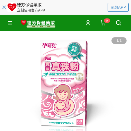
德芳保健藥妝
開啟APP
立刻使用官方APP
0
1
/
1