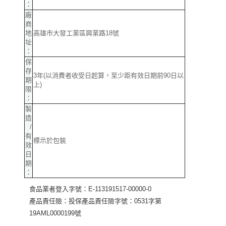
：
廠
商
地
高雄市大發工業區興業路18號
址
：
保
存
3年(以消費者收受日起算，至少距有效日期前90日以
期
上)
限
：
製
造
/
有
標示於包裝
效
日
期
：
食品業者登入字號：E-113191517-00000-0
產品責任險：投保產品責任險字號：0531字第
19AML0000199號