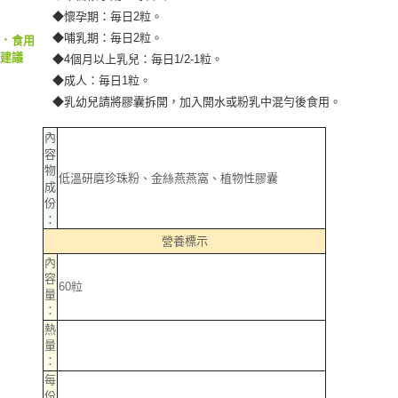
◆懷孕期：毎日2粒。
◆哺乳期：毎日2粒。
‧
食用
建議
◆4個月以上乳兒：毎日1/2-1粒。
◆成人：毎日1粒。
◆乳幼兒請將膠囊拆開，加入開水或粉乳中混勻後食用。
內
容
物
低溫研磨珍珠粉、金絲燕燕窩、植物性膠囊
成
份
：
營養標示
內
容
60粒
量
：
熱
量
：
每
份