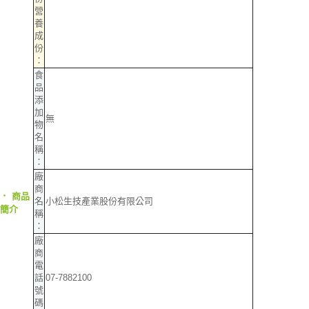
營
養
成
份
：
食
品
添
加
無
物
名
稱
：
廠
商
‧
商品
名
小松生技產業股份有限公司
簡介
稱
：
廠
商
電
話
07-7882100
號
碼