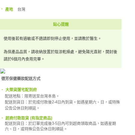
‧
台灣
產地
貼心提醒
使用後若有過敏或不適請即刻停止使用，並請教於醫生。
為保產品品質，請收納放置於陰涼乾燥處，避免陽光直射，開封後
請於6個月內食用完畢。
德芳保健藥妝配送方式
‧
大榮貨運宅配到府
配送地點：限寄送至台灣本島。
配送到貨日：於完成付款後2-4日內到貨。如遇星期六、日，或特殊
公告公休日則順延。
‧
超商付款取貨 (有指定商品)
配送到貨日：於訂單完成
後3-5日內可到超商領取商品，如遇星期
六、日，或特殊公告公休日則順延。