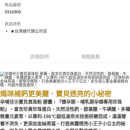
商品編號
Apple Pay
5916909
街口支付
商品特色
悠遊付
★台灣總代理公司貨
AFTEE先享後付
相關說明
【關於「AFTEE先享後付」】
ATM付款
AFTEE先享後付是「在收到商品之後才付款」的支付方式。 讓您購物簡單
詳細說明
相關推薦
便利好安心！
１．簡單：不需註冊會員、不需綁卡、不需儲值。
運送方式
２．便利：只要手機號碼，簡訊認證，即可結帳。
３．安心：先確認商品／服務後，再付款。
全家取貨付款
每筆NT$70，滿NT$600(含以上)免運費
【「AFTEE先享後付」結帳流程】
媽咪補鈣更美麗．寶貝透亮的小秘密
１．於結帳方式選擇「AFTEE先享後付」後，將跳轉至「AFTEE先享後付」
7-11取貨付款
結帳頁面，進行簡訊認證並確認金額後，即可完成結帳。
孕哺兒Ⓡ寶貝真珠粉 膠囊，『懷孕期、哺乳期孕婦專用珍珠
２．訂單成立數日內，您將收到繳費通知簡訊。
每筆NT$70，滿NT$600(含以上)免運費
３．收到繳費通知簡訊後14天內，點擊此簡訊中的連結，可透過四大超商／
粉』，富含珍貴珍珠蛋白、天然活性鈣、胺基酸、牛磺酸、多種
ATM／網路銀行／等多元方式進行付款，方視為交易完成。
宅配
微量元素等，以專利-196°C超低溫奈米技術研磨而成，滿滿營
※ 請注意：結帳手續完成當下不需立刻繳費，但若您需要取消訂單，請聯絡
養不流失，更添加金絲燕窩，打造美麗透亮小王子小公主的秘
每筆NT$80，滿NT$600(含以上)免運費
購買商品的店家。未經商家同意取消之訂單仍視為有效，需透過AFTEE先享
後付繳納相關費用。