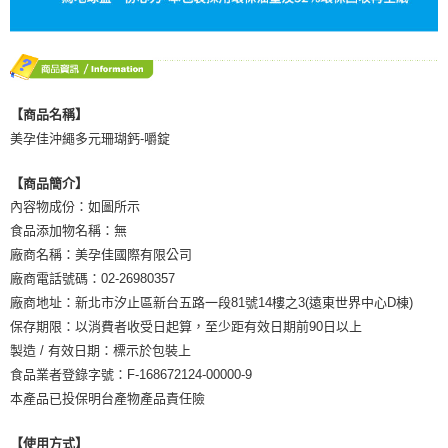
【商品名稱】
美孕佳沖繩多元珊瑚鈣-嚼錠
【商品簡介】
內容物成份：如圖所示
食品添加物名稱：無
廠商名稱：美孕佳國際有限公司
廠商電話號碼：02-26980357
廠商地址：新北市汐止區新台五路一段81號14樓之3(遠東世界中心D棟)
保存期限：以消費者收受日起算，至少距有效日期前90日以上
製造 / 有效日期：標示於包裝上
食品業者登錄字號：F-168672124-00000-9
本產品已投保明台產物產品責任險
【使用方式】