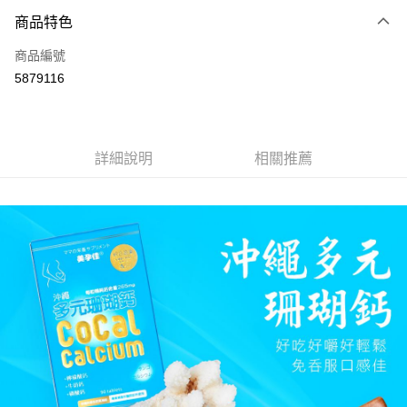
商品特色
LINE Pay
商品編號
Apple Pay
5879116
街口支付
悠遊付
AFTEE先享後付
詳細說明
相關推薦
相關說明
【關於「AFTEE先享後付」】
ATM付款
AFTEE先享後付是「在收到商品之後才付款」的支付方式。 讓您購物簡單
便利好安心！
１．簡單：不需註冊會員、不需綁卡、不需儲值。
運送方式
２．便利：只要手機號碼，簡訊認證，即可結帳。
３．安心：先確認商品／服務後，再付款。
全家取貨付款
每筆NT$70，滿NT$600(含以上)免運費
【「AFTEE先享後付」結帳流程】
１．於結帳方式選擇「AFTEE先享後付」後，將跳轉至「AFTEE先享後付」
7-11取貨付款
結帳頁面，進行簡訊認證並確認金額後，即可完成結帳。
２．訂單成立數日內，您將收到繳費通知簡訊。
每筆NT$70，滿NT$600(含以上)免運費
３．收到繳費通知簡訊後14天內，點擊此簡訊中的連結，可透過四大超商／
ATM／網路銀行／等多元方式進行付款，方視為交易完成。
宅配