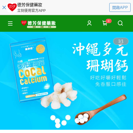
德芳保健藥妝
開啟APP
立刻使用官方APP
0
1
/
1