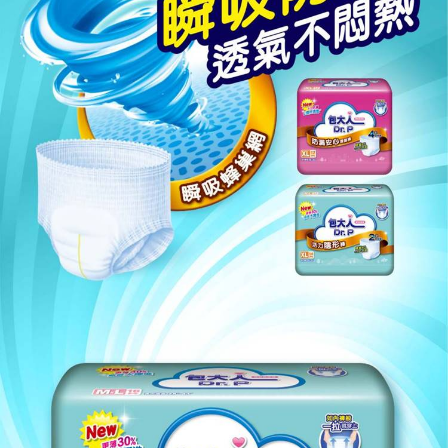
是否繳費成功／繳費後需取消欲退款等相關疑問，請聯繫「AFTEE先享後付
客戶支援中心」
https://netprotections.freshdesk.com/support/home
【注意事項】
１．透過由恩沛科技股份有限公司提供之「AFTEE先享後付」服務完成之交
易，需依本服務之必要範圍內提供個人資料，並將交易相關給付款項請求債
權轉讓予恩沛科技股份有限公司。
２．關於個人資料處理事宜，請瀏覽以下網址：
https://aftee.tw/terms/#terms3
３．未成年的使用者請事先徵得法定代理人或監護人之同意方可使用
「AFTEE先享後付」，若未經同意申辦者引起之損失，本公司不負相關責
任。
４．使用「AFTEE先享後付」時，將依據個別帳號之用戶狀況，依本公司即
時審查核予不同之上限額度；若仍有額度不足之情形，本公司將視審查結果
請求用戶進行身份認證。
５．嚴禁一人註冊多個帳號或使用他人資訊註冊。若發現惡意使用之情形，
恩沛科技股份有限公司將有權停止該用戶之使用額度並採取法律行動。