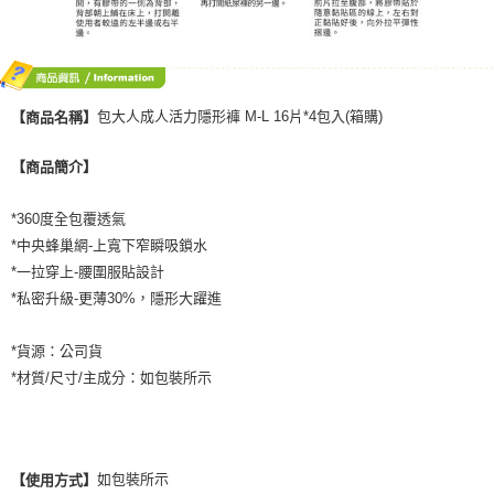
包大人成人活力隱形褲 M-L 16片*4包入(箱購)
【商品名稱】
【商品簡介】
*360度全包覆透氣
*中央蜂巢網-上寬下窄瞬吸鎖水
*一拉穿上-腰圍服貼設計
*私密升級-更薄30%，隱形大躍進
*貨源：公司貨
*材質/尺寸/主成分：如包裝所示
如包裝所示
【使用方式】