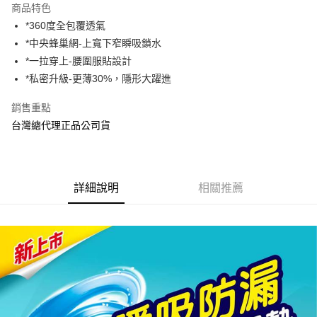
商品特色
街口支付
*360度全包覆透氣
*中央蜂巢網-上寬下窄瞬吸鎖水
悠遊付
*一拉穿上-腰圍服貼設計
AFTEE先享後付
*私密升級-更薄30%，隱形大躍進
相關說明
銷售重點
【關於「AFTEE先享後付」】
ATM付款
AFTEE先享後付是「在收到商品之後才付款」的支付方式。 讓您購物簡單
台灣總代理正品公司貨
便利好安心！
１．簡單：不需註冊會員、不需綁卡、不需儲值。
運送方式
２．便利：只要手機號碼，簡訊認證，即可結帳。
３．安心：先確認商品／服務後，再付款。
宅配
詳細說明
相關推薦
每筆NT$80，滿NT$600(含以上)免運費
【「AFTEE先享後付」結帳流程】
１．於結帳方式選擇「AFTEE先享後付」後，將跳轉至「AFTEE先享後付」
付款後門市自取
結帳頁面，進行簡訊認證並確認金額後，即可完成結帳。
２．訂單成立數日內，您將收到繳費通知簡訊。
免運費
３．收到繳費通知簡訊後14天內，點擊此簡訊中的連結，可透過四大超商／
ATM／網路銀行／等多元方式進行付款，方視為交易完成。
※ 請注意：結帳手續完成當下不需立刻繳費，但若您需要取消訂單，請聯絡
購買商品的店家。未經商家同意取消之訂單仍視為有效，需透過AFTEE先享
後付繳納相關費用。
※ 交易是否成功請以「AFTEE先享後付 」之結帳頁面顯示為準，若有關於