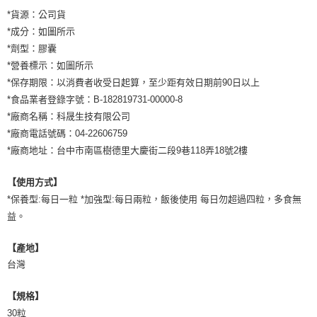
*貨源：公司貨
*成分：如圖所示
*劑型：膠囊
*營養標示：如圖所示
*保存期限：以消費者收受日起算，至少距有效日期前90日以上
*食品業者登錄字號：B-182819731-00000-8
*廠商名稱：科晟生技有限公司
*廠商電話號碼：04-22606759
*廠商地址：台中市南區樹德里大慶街二段9巷118弄18號2樓
【使用方式】
*保養型:每日一粒 *加強型:每日兩粒，飯後使用 每日勿超過四粒，多食無
益。
【產地】
台灣
【規格】
30粒