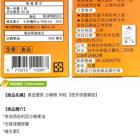
黃金體質 沙棘精 30粒【德芳保健藥妝】
【商品名稱】
【商品簡介】
*來自西伯利亞沙棘果油
*光樣液體膠囊
*維生素E