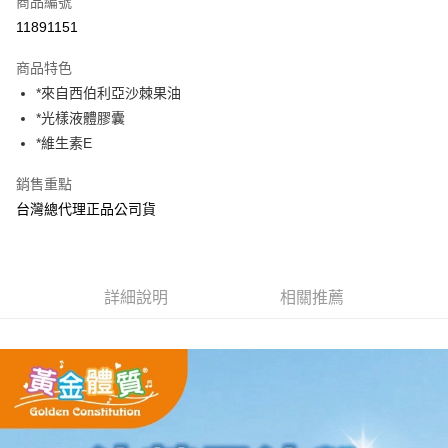
商品編號
超商取貨付款
11891151
LINE Pay
商品特色
Apple Pay
*來自西伯利亞沙棘果油
*光樣液體膠囊
街口支付
*維生素E
悠遊付
銷售重點
Google Pay
台灣總代理正品公司貨
全盈+PAY
AFTEE先享後付
詳細說明
相關推薦
相關說明
【關於「AFTEE先享後付」】
ATM付款
AFTEE先享後付是「在收到商品之後才付款」的支付方式。 讓您購物簡單
便利好安心！
１．簡單：不需註冊會員、不需綁卡、不需儲值。
運送方式
２．便利：只要手機號碼，簡訊認證，即可結帳。
３．安心：先確認商品／服務後，再付款。
全家取貨付款
每筆NT$70，滿NT$600(含以上)免運費
【「AFTEE先享後付」結帳流程】