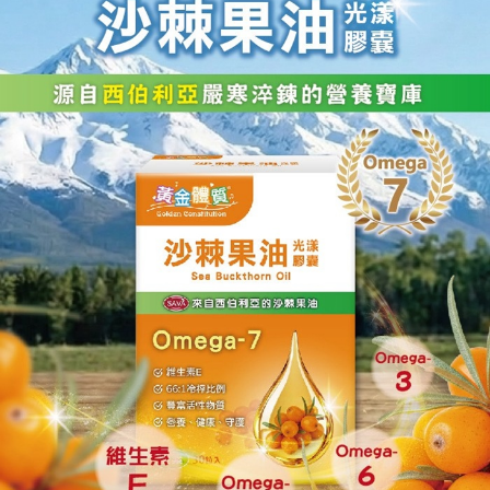
１．於結帳方式選擇「AFTEE先享後付」後，將跳轉至「AFTEE先享後付」
7-11取貨付款
結帳頁面，進行簡訊認證並確認金額後，即可完成結帳。
２．訂單成立數日內，您將收到繳費通知簡訊。
每筆NT$70，滿NT$600(含以上)免運費
３．收到繳費通知簡訊後14天內，點擊此簡訊中的連結，可透過四大超商／
ATM／網路銀行／等多元方式進行付款，方視為交易完成。
宅配
※ 請注意：結帳手續完成當下不需立刻繳費，但若您需要取消訂單，請聯絡
每筆NT$80，滿NT$600(含以上)免運費
購買商品的店家。未經商家同意取消之訂單仍視為有效，需透過AFTEE先享
後付繳納相關費用。
郵局（離島配送）
※ 交易是否成功請以「AFTEE先享後付 」之結帳頁面顯示為準，若有關於
是否繳費成功／繳費後需取消欲退款等相關疑問，請聯繫「AFTEE先享後付
每筆NT$125
客戶支援中心」
https://netprotections.freshdesk.com/support/home
付款後門市自取
【注意事項】
１．透過由恩沛科技股份有限公司提供之「AFTEE先享後付」服務完成之交
免運費
易，需依本服務之必要範圍內提供個人資料，並將交易相關給付款項請求債
權轉讓予恩沛科技股份有限公司。
２．關於個人資料處理事宜，請瀏覽以下網址：
https://aftee.tw/terms/#terms3
３．未成年的使用者請事先徵得法定代理人或監護人之同意方可使用
「AFTEE先享後付」，若未經同意申辦者引起之損失，本公司不負相關責
任。
４．使用「AFTEE先享後付」時，將依據個別帳號之用戶狀況，依本公司即
時審查核予不同之上限額度；若仍有額度不足之情形，本公司將視審查結果
請求用戶進行身份認證。