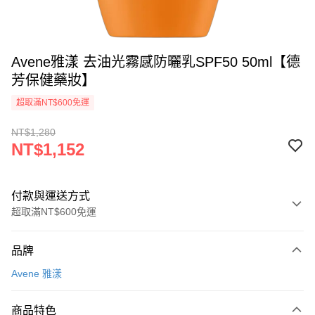
Avene雅漾 去油光霧感防曬乳SPF50 50ml【德
芳保健藥妝】
超取滿NT$600免運
NT$1,280
NT$1,152
付款與運送方式
超取滿NT$600免運
付款方式
品牌
信用卡一次付款
Avene 雅漾
超商取貨付款
商品特色
LINE Pay