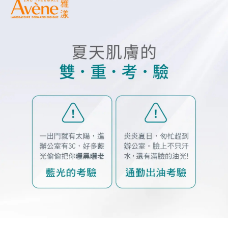
後付繳納相關費用。
付款後門市自取
※ 交易是否成功請以「AFTEE先享後付 」之結帳頁面顯示為準，若有關於
是否繳費成功／繳費後需取消欲退款等相關疑問，請聯繫「AFTEE先享後付
免運費
客戶支援中心」
https://netprotections.freshdesk.com/support/home
【注意事項】
１．透過由恩沛科技股份有限公司提供之「AFTEE先享後付」服務完成之交
易，需依本服務之必要範圍內提供個人資料，並將交易相關給付款項請求債
權轉讓予恩沛科技股份有限公司。
２．關於個人資料處理事宜，請瀏覽以下網址：
https://aftee.tw/terms/#terms3
３．未成年的使用者請事先徵得法定代理人或監護人之同意方可使用
「AFTEE先享後付」，若未經同意申辦者引起之損失，本公司不負相關責
任。
４．使用「AFTEE先享後付」時，將依據個別帳號之用戶狀況，依本公司即
時審查核予不同之上限額度；若仍有額度不足之情形，本公司將視審查結果
請求用戶進行身份認證。
５．嚴禁一人註冊多個帳號或使用他人資訊註冊。若發現惡意使用之情形，
恩沛科技股份有限公司將有權停止該用戶之使用額度並採取法律行動。