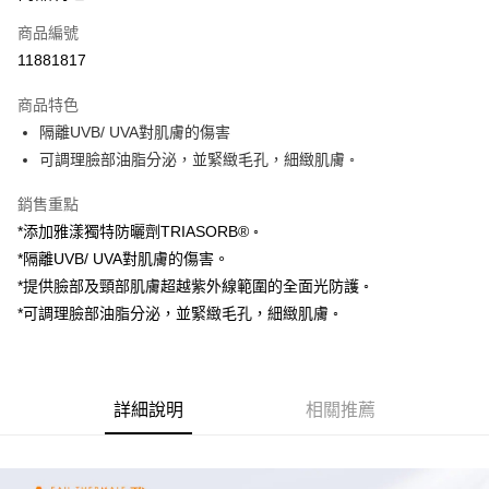
商品編號
Apple Pay
11881817
街口支付
商品特色
悠遊付
隔離UVB/ UVA對肌膚的傷害
AFTEE先享後付
可調理臉部油脂分泌，並緊緻毛孔，細緻肌膚 ◦
相關說明
銷售重點
【關於「AFTEE先享後付」】
ATM付款
AFTEE先享後付是「在收到商品之後才付款」的支付方式。 讓您購物簡單
*添加雅漾獨特防曬劑TRIASORB® ◦
便利好安心！
*隔離UVB/ UVA對肌膚的傷害。
１．簡單：不需註冊會員、不需綁卡、不需儲值。
運送方式
*提供臉部及頸部肌膚超越紫外線範圍的全面光防護 ◦
２．便利：只要手機號碼，簡訊認證，即可結帳。
３．安心：先確認商品／服務後，再付款。
全家取貨付款
*可調理臉部油脂分泌，並緊緻毛孔，細緻肌膚 ◦
每筆NT$70，滿NT$600(含以上)免運費
【「AFTEE先享後付」結帳流程】
１．於結帳方式選擇「AFTEE先享後付」後，將跳轉至「AFTEE先享後付」
7-11取貨付款
結帳頁面，進行簡訊認證並確認金額後，即可完成結帳。
２．訂單成立數日內，您將收到繳費通知簡訊。
詳細說明
相關推薦
每筆NT$70，滿NT$600(含以上)免運費
３．收到繳費通知簡訊後14天內，點擊此簡訊中的連結，可透過四大超商／
ATM／網路銀行／等多元方式進行付款，方視為交易完成。
宅配
※ 請注意：結帳手續完成當下不需立刻繳費，但若您需要取消訂單，請聯絡
每筆NT$80，滿NT$600(含以上)免運費
購買商品的店家。未經商家同意取消之訂單仍視為有效，需透過AFTEE先享