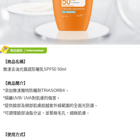
【商品名稱】
雅漾去油光霧感防曬乳SPF50 50ml
【商品簡介】
*添加雅漾獨特防曬劑TRIASORB® ◦
*隔離UVB/ UVA對肌膚的傷害。
*提供臉部及頸部肌膚超越紫外線範圍的全面光防護 ◦
*可調理臉部油脂分泌，並緊緻毛孔，細緻肌膚 ◦
【使用方式】