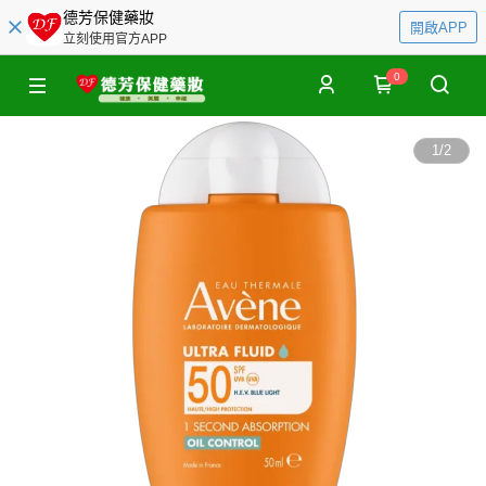
德芳保健藥妝
開啟APP
立刻使用官方APP
0
1
/
2