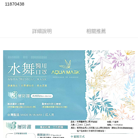
超商取貨付款
11870438
LINE Pay
Apple Pay
詳細說明
相關推薦
街口支付
悠遊付
Google Pay
全盈+PAY
AFTEE先享後付
相關說明
【關於「AFTEE先享後付」】
ATM付款
AFTEE先享後付是「在收到商品之後才付款」的支付方式。 讓您購物簡單
便利好安心！
１．簡單：不需註冊會員、不需綁卡、不需儲值。
運送方式
２．便利：只要手機號碼，簡訊認證，即可結帳。
３．安心：先確認商品／服務後，再付款。
全家取貨付款
每筆NT$70，滿NT$600(含以上)免運費
【「AFTEE先享後付」結帳流程】