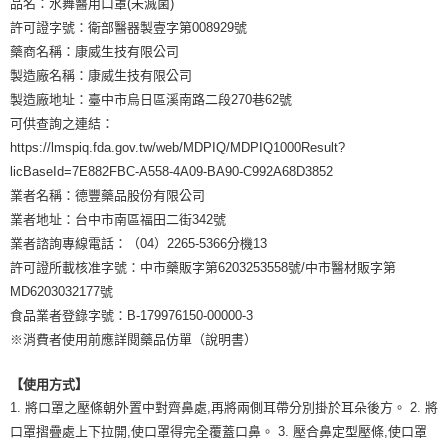
品名：水舞醫用口罩(未滅菌)
恩沛科技股份有限公司將有權停止該用戶之使用額度並採取法律行動。
許可證字號：衛部醫器製壹字第008929號
藥商名稱：康威生技有限公司
製造廠名稱：康威生技有限公司
製造廠地址：臺中市烏日區溪南路二段270巷62號
可供查詢之連結：
https://lmspiq.fda.gov.tw/web/MDPIQ/MDPIQ1000Result?
licBaseId=7E882FBC-A558-4A09-BA90-C992A68D3852
業者名稱：德豐藥品股份有限公司
業者地址：台中市南區福田二街342號
業者諮詢專線電話：（04）2265-5366分機13
許可證所載核准字號：中市藥販字第6203253558號/中市醫材販字第
MD6203032177號
食品業者登錄字號：B-179976150-00000-3
※消費者使用前應詳閱藥品仿單（說明書）
【使用方式】
1. 將口罩之壓條朝外置中對齊鼻處,再將兩側耳帶分別掛於耳朵後方。 2. 將
口罩摺疊處上下拉開,使口罩得完全覆蓋口鼻。 3. 壓合鼻定型壓條,使口罩