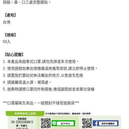
與臉、鼻、口三處完整服貼。
【產地】
台灣
【規格】
50入
【貼心提醒】
1. 本產品為拋棄式口罩,請勿洗滌或多次使用。
2. 使用過程如果出現搔癢或疼痛等症狀,請立即停止使用。
3. 請置放於嬰幼兒無法觸及的地方,以免發生危險
4. 請遠離高溫火源、潮濕處。
5. 拋棄時請將口罩向外對摺後,捲成圓筒狀並丟棄垃圾桶
***口罩屬衛生用品，一經開封不接受退換貨***