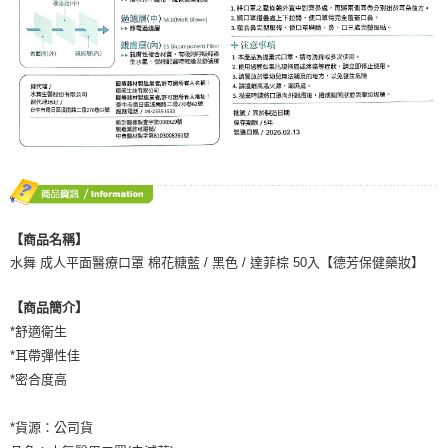
１．於結帳方式選擇「AFTEE先享後付」後，將跳轉至「AFTEE先享後付」
7-11取貨付款
結帳頁面，進行簡訊認證並確認金額後，即可完成結帳。
２．訂單成立數日內，您將收到繳費通知簡訊。
每筆NT$70，滿NT$600(含以上)免運費
３．收到繳費通知簡訊後14天內，點擊此簡訊中的連結，可透過四大超商／
ATM／網路銀行／等多元方式進行付款，方視為交易完成。
宅配
※ 請注意：結帳手續完成當下不需立刻繳費，但若您需要取消訂單，請聯絡
每筆NT$80，滿NT$600(含以上)免運費
購買商品的店家。未經商家同意取消之訂單仍視為有效，需透過AFTEE先享
後付繳納相關費用。
付款後門市自取
※ 交易是否成功請以「AFTEE先享後付 」之結帳頁面顯示為準，若有關於
是否繳費成功／繳費後需取消欲退款等相關疑問，請聯繫「AFTEE先享後付
免運費
客戶支援中心」
https://netprotections.freshdesk.com/support/home
【注意事項】
１．透過由恩沛科技股份有限公司提供之「AFTEE先享後付」服務完成之交
【商品名稱】
易，需依本服務之必要範圍內提供個人資料，並將交易相關給付款項請求債
水舞 成人平面醫療口罩 棉花糖藍 / 黑色 / 達菲棕 50入【德芳保健藥妝】
權轉讓予恩沛科技股份有限公司。
２．關於個人資料處理事宜，請瀏覽以下網址：
【商品簡介】
https://aftee.tw/terms/#terms3
３．未成年的使用者請事先徵得法定代理人或監護人之同意方可使用
*舒適衛生
「AFTEE先享後付」，若未經同意申辦者引起之損失，本公司不負相關責
*耳帶彈性佳
任。
*密合度高
４．使用「AFTEE先享後付」時，將依據個別帳號之用戶狀況，依本公司即
時審查核予不同之上限額度；若仍有額度不足之情形，本公司將視審查結果
請求用戶進行身份認證。
*貨源：公司貨
５．嚴禁一人註冊多個帳號或使用他人資訊註冊。若發現惡意使用之情形，