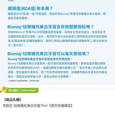
【商品名稱】
貝歐尼 琺瑯補充美白牙膏75ml【德芳保健藥妝】