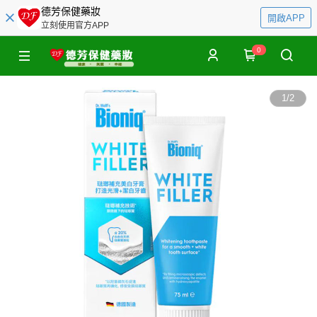
德芳保健藥妝
開啟APP
立刻使用官方APP
0
1
/
2