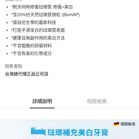
Apple Pay
*刷牙同時修復琺瑯質 修復+美白
*含20%仿天然琺瑯質微粒 (BioHAP)​
街口支付
*源自仿生學的最新科技​
悠遊付
*打造平滑潔白的琺瑯質表面
*健康且無副作用的美白方法
AFTEE先享後付
*不含粗糙的研磨材料
相關說明
*不含有害的化學成分
【關於「AFTEE先享後付」】
ATM付款
AFTEE先享後付是「在收到商品之後才付款」的支付方式。 讓您購物簡單
便利好安心！
銷售重點
１．簡單：不需註冊會員、不需綁卡、不需儲值。
台灣總代理正品公司貨
運送方式
２．便利：只要手機號碼，簡訊認證，即可結帳。
３．安心：先確認商品／服務後，再付款。
全家取貨付款
每筆NT$70，滿NT$600(含以上)免運費
【「AFTEE先享後付」結帳流程】
１．於結帳方式選擇「AFTEE先享後付」後，將跳轉至「AFTEE先享後付」
詳細說明
相關推薦
7-11取貨付款
結帳頁面，進行簡訊認證並確認金額後，即可完成結帳。
２．訂單成立數日內，您將收到繳費通知簡訊。
每筆NT$70，滿NT$600(含以上)免運費
３．收到繳費通知簡訊後14天內，點擊此簡訊中的連結，可透過四大超商／
ATM／網路銀行／等多元方式進行付款，方視為交易完成。
宅配
※ 請注意：結帳手續完成當下不需立刻繳費，但若您需要取消訂單，請聯絡
每筆NT$80，滿NT$600(含以上)免運費
購買商品的店家。未經商家同意取消之訂單仍視為有效，需透過AFTEE先享
後付繳納相關費用。