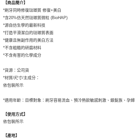
【商品簡介】
*刷牙同時修復琺瑯質 修復+美白
*含20%仿天然琺瑯質微粒 (BioHAP)​
*源自仿生學的最新科技​
*打造平滑潔白的琺瑯質表面
*健康且無副作用的美白方法
*不含粗糙的研磨材料
*不含有害的化學成分
*貨源：公司貨
*材質/尺寸/主成分：
依包裝所示
*適用年齡：目標對象：刷牙容易流血、預冷熱飲敏感刺激、銀髮族、孕婦
【使用方式】
依包裝所示
【產地】