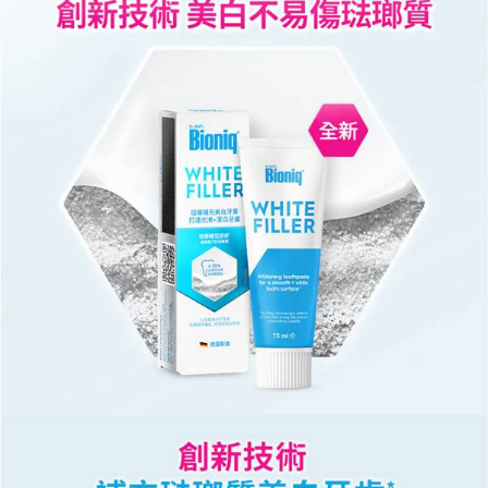
付款後門市自取
※ 交易是否成功請以「AFTEE先享後付 」之結帳頁面顯示為準，若有關於
是否繳費成功／繳費後需取消欲退款等相關疑問，請聯繫「AFTEE先享後付
免運費
客戶支援中心」
https://netprotections.freshdesk.com/support/home
【注意事項】
１．透過由恩沛科技股份有限公司提供之「AFTEE先享後付」服務完成之交
易，需依本服務之必要範圍內提供個人資料，並將交易相關給付款項請求債
權轉讓予恩沛科技股份有限公司。
２．關於個人資料處理事宜，請瀏覽以下網址：
https://aftee.tw/terms/#terms3
３．未成年的使用者請事先徵得法定代理人或監護人之同意方可使用
「AFTEE先享後付」，若未經同意申辦者引起之損失，本公司不負相關責
任。
４．使用「AFTEE先享後付」時，將依據個別帳號之用戶狀況，依本公司即
時審查核予不同之上限額度；若仍有額度不足之情形，本公司將視審查結果
請求用戶進行身份認證。
５．嚴禁一人註冊多個帳號或使用他人資訊註冊。若發現惡意使用之情形，
恩沛科技股份有限公司將有權停止該用戶之使用額度並採取法律行動。