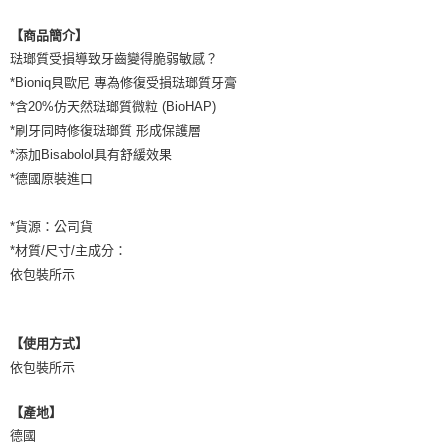
【商品簡介】
琺瑯質受損導致牙齒變得脆弱敏感？
*Bioniq貝歐尼 專為修復受損琺瑯質牙膏
*含20%仿天然琺瑯質微粒 (BioHAP)​
*刷牙同時修復琺瑯質 形成保護層
*添加Bisabolol具有舒緩效果
*德國原裝進口
*貨源：公司貨
*材質/尺寸/主成分：
依包裝所示
【使用方式】
依包裝所示
【產地】
德國