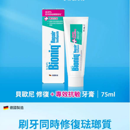
付款後門市自取
※ 交易是否成功請以「AFTEE先享後付 」之結帳頁面顯示為準，若有關於
是否繳費成功／繳費後需取消欲退款等相關疑問，請聯繫「AFTEE先享後付
免運費
客戶支援中心」
https://netprotections.freshdesk.com/support/home
【注意事項】
１．透過由恩沛科技股份有限公司提供之「AFTEE先享後付」服務完成之交
易，需依本服務之必要範圍內提供個人資料，並將交易相關給付款項請求債
權轉讓予恩沛科技股份有限公司。
２．關於個人資料處理事宜，請瀏覽以下網址：
https://aftee.tw/terms/#terms3
３．未成年的使用者請事先徵得法定代理人或監護人之同意方可使用
「AFTEE先享後付」，若未經同意申辦者引起之損失，本公司不負相關責
任。
４．使用「AFTEE先享後付」時，將依據個別帳號之用戶狀況，依本公司即
時審查核予不同之上限額度；若仍有額度不足之情形，本公司將視審查結果
請求用戶進行身份認證。
５．嚴禁一人註冊多個帳號或使用他人資訊註冊。若發現惡意使用之情形，
恩沛科技股份有限公司將有權停止該用戶之使用額度並採取法律行動。