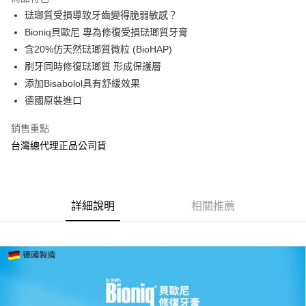
Apple Pay
琺瑯質受損導致牙齒變得脆弱敏感？
Bioniq貝歐尼 專為修復受損琺瑯質牙膏
街口支付
含20%仿天然琺瑯質微粒 (BioHAP)​
悠遊付
刷牙同時修復琺瑯質 形成保護層
添加Bisabolol具有舒緩效果
AFTEE先享後付
德國原裝進口
相關說明
【關於「AFTEE先享後付」】
銷售重點
ATM付款
AFTEE先享後付是「在收到商品之後才付款」的支付方式。 讓您購物簡單
便利好安心！
台灣總代理正品公司貨
１．簡單：不需註冊會員、不需綁卡、不需儲值。
運送方式
２．便利：只要手機號碼，簡訊認證，即可結帳。
３．安心：先確認商品／服務後，再付款。
全家取貨付款
每筆NT$70，滿NT$600(含以上)免運費
詳細說明
相關推薦
【「AFTEE先享後付」結帳流程】
１．於結帳方式選擇「AFTEE先享後付」後，將跳轉至「AFTEE先享後付」
7-11取貨付款
結帳頁面，進行簡訊認證並確認金額後，即可完成結帳。
２．訂單成立數日內，您將收到繳費通知簡訊。
每筆NT$70，滿NT$600(含以上)免運費
３．收到繳費通知簡訊後14天內，點擊此簡訊中的連結，可透過四大超商／
ATM／網路銀行／等多元方式進行付款，方視為交易完成。
宅配
※ 請注意：結帳手續完成當下不需立刻繳費，但若您需要取消訂單，請聯絡
每筆NT$80，滿NT$600(含以上)免運費
購買商品的店家。未經商家同意取消之訂單仍視為有效，需透過AFTEE先享
後付繳納相關費用。