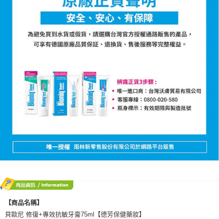
【商品名稱】
貝歐尼 修復+專效抗敏牙膏75ml【德芳保健藥妝】