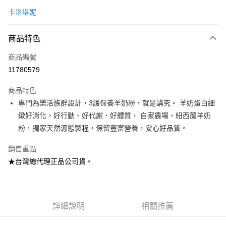
信用卡一次付款
卡洛塔妮
超商取貨付款
商品特色
LINE Pay
商品編號
Apple Pay
11780579
街口支付
商品特色
悠遊付
專門為樂活族群設計，3護保養羊奶粉，就是講究。 羊奶蛋白細
Google Pay
緻好消化，好行動、好代謝、好體質， 自家農場，紐西蘭羊奶
粉，獨家天然源態製程，保留豐富營養，安心好品質。
全盈+PAY
銷售重點
AFTEE先享後付
★台灣總代理正品公司貨。
相關說明
【關於「AFTEE先享後付」】
ATM付款
AFTEE先享後付是「在收到商品之後才付款」的支付方式。 讓您購物簡單
便利好安心！
１．簡單：不需註冊會員、不需綁卡、不需儲值。
詳細說明
相關推薦
運送方式
２．便利：只要手機號碼，簡訊認證，即可結帳。
３．安心：先確認商品／服務後，再付款。
全家取貨付款