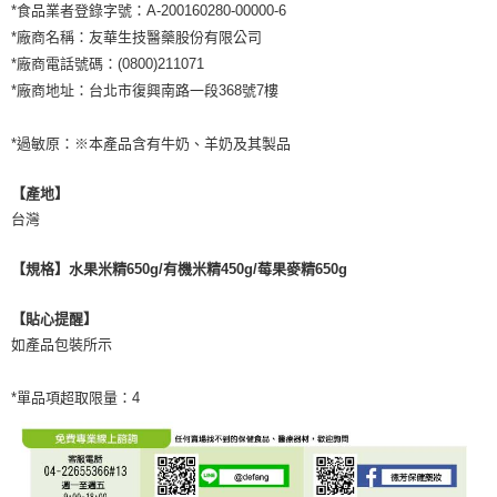
*食品業者登錄字號：A-200160280-00000-6
*廠商名稱：友華生技醫藥股份有限公司
*廠商電話號碼：(0800)211071
*廠商地址：台北市復興南路一段368號7樓
*過敏原：※本產品含有牛奶、羊奶及其製品
【產地】
台灣
【規格】水果米精650g/有機米精450g/莓果麥精650g
【貼心提醒】
如產品包裝所示
*單品項超取限量：4