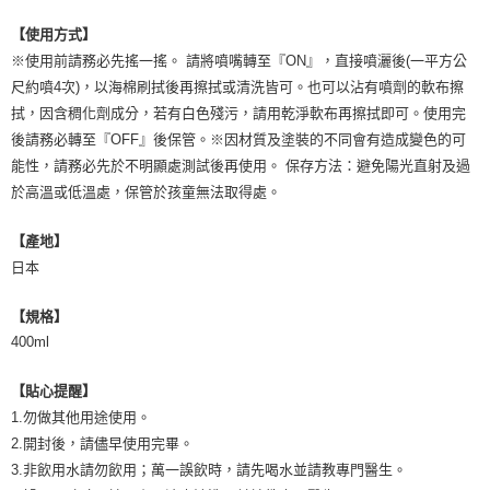
【使用方式】
※使用前請務必先搖一搖。 請將噴嘴轉至『ON』，直接噴灑後(一平方公
尺約噴4次)，以海棉刷拭後再擦拭或清洗皆可。也可以沾有噴劑的軟布擦
拭，因含稠化劑成分，若有白色殘污，請用乾淨軟布再擦拭即可。使用完
後請務必轉至『OFF』後保管。※因材質及塗裝的不同會有造成變色的可
能性，請務必先於不明顯處測試後再使用。 保存方法：避免陽光直射及過
於高溫或低溫處，保管於孩童無法取得處。
【產地】
日本
【規格】
400ml
【貼心提醒】
1.勿做其他用途使用。
2.開封後，請儘早使用完畢。
3.非飲用水請勿飲用；萬一誤飲時，請先喝水並請教專門醫生。