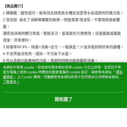
【商品簡介】
1.檸檬酸：酸性成分，能有效去除廚房水槽及浴室等水垢或廁所的黃污垢！
2.泡沫型: 省去了溶解檸檬酸的麻煩，快速清潔!泡沫型，不需用廚房紙覆
蓋，
濃密泡沫吸附髒污表面，輕鬆去污，垂直面也方便使用！浴室牆面或鏡面
清潔，非常便利。
3.抑菌率99.9%，除菌+消臭+去污，一瓶搞定！※並非能抑制所有的菌種。
4.不含界面活性劑，環保，不污染下水道。
5.可以去除引起異味的污垢，清潔的同時也能除菌和消臭。
6.適用清潔廚房水槽及浴室水垢、水壼或水瓶水垢、冰箱內外或廚房周圍的
本網站中使用 cookie，欲查詢有關本網站使用 cookie 方式之詳情，及若您不希
望在電腦上使用 cookie 時應如何變更電腦的 cookie 設定，請參閱本網站「
隱私
除菌消臭、
權條款
」之 Cookie 聲明。您繼續使用本網站即表示您同意本公司得按本網站使
消除廁所臭味或煙味、清除馬桶內的尿垢等。
用條款之 Cookie 聲明使用 cookie。
了解更多 >
※不適用清除滲入接縫內的污垢及石灰化頑固污垢等等。
我知道了
適用場所：※注意：請勿與含氯的清潔劑一起使用，以免釋出有毒氣體，
造成危險。
1.清潔廚房水槽及浴室水垢。
2.清除水壼及水瓶水垢。