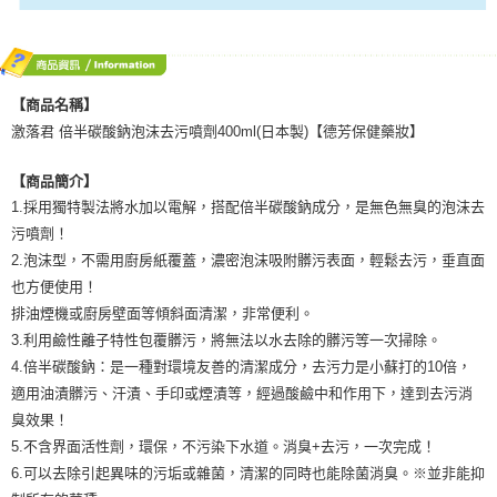
【商品名稱】
激落君 倍半碳酸鈉泡沫去污噴劑400ml(日本製)【德芳保健藥妝】
【商品簡介】
1.採用獨特製法將水加以電解，搭配倍半碳酸鈉成分，是無色無臭的泡沫去
污噴劑！
2.泡沫型，不需用廚房紙覆蓋，濃密泡沫吸附髒污表面，輕鬆去污，垂直面
也方便使用！
排油煙機或廚房壁面等傾斜面清潔，非常便利。
3.利用鹼性離子特性包覆髒污，將無法以水去除的髒污等一次掃除。
4.倍半碳酸鈉：是一種對環境友善的清潔成分，去污力是小蘇打的10倍，
適用油漬髒污、汗漬、手印或煙漬等，經過酸鹼中和作用下，達到去污消
臭效果！
5.不含界面活性劑，環保，不污染下水道。消臭+去污，一次完成！
6.可以去除引起異味的污垢或雜菌，清潔的同時也能除菌消臭。※並非能抑