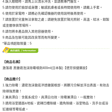
4.誤入眼睛時，請馬上以清水沖洗，並請教專門醫生。
5.請勿使用於臉部或身體；敏感肌膚者或長時間使用時，請戴上手套。
6.使用於家電時，請務必先確認機器的使用說明後再使用。
7.請放置於兒童無法拿取之處；請避免放置於陽光照射、高溫、結冰、鋁製
或塗層傢俱等場所。
8.請勿將本產品倒入其他容器使用。
9.商品及包裝可能因改良等而有所變更。
*單品項超取限量：5
【商品名稱】
激落君 黑黴君泡沫除霉噴劑400ml(日本製)【德芳保健藥妝】
【商品簡介】
1.強力除霉：濃密泡沫徹底滲透黴菌根部，將髒污分解並浮出表面，有效去
除頑強黑黴！
2.兼具漂白：含氯系成分，具漂白功效，除霉兼漂白，一瓶雙效！
3.適用浴室牆面&地板、瓷磚凹槽隙縫、牆角隙縫、浴室物品、洗手台或浴
缸邊緣等霉垢處。