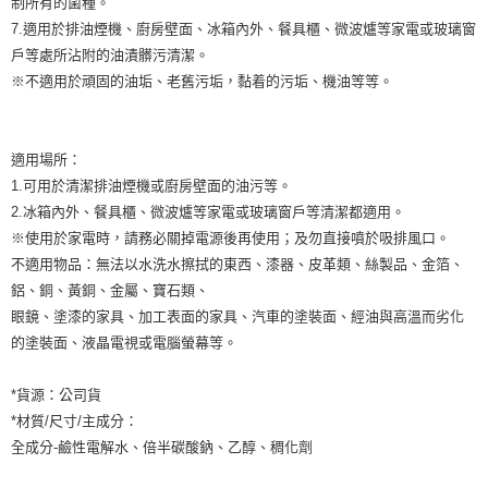
制所有的菌種。
7.適用於排油煙機、廚房壁面、冰箱內外、餐具櫃、微波爐等家電或玻璃窗
戶等處所沾附的油漬髒污清潔。
※不適用於頑固的油垢、老舊污垢，黏着的污垢、機油等等。
適用場所：
1.可用於清潔排油煙機或廚房壁面的油污等。
2.冰箱內外、餐具櫃、微波爐等家電或玻璃窗戶等清潔都適用。
※使用於家電時，請務必關掉電源後再使用；及勿直接噴於吸排風口。
不適用物品：無法以水洗水擦拭的東西、漆器、皮革類、絲製品、金箔、
鋁、銅、黃銅、金屬、寶石類、
眼鏡、塗漆的家具、加工表面的家具、汽車的塗裝面、經油與高溫而劣化
的塗裝面、液晶電視或電腦螢幕等。
*貨源：公司貨
*材質/尺寸/主成分：
全成分-鹼性電解水、倍半碳酸鈉、乙醇、稠化劑