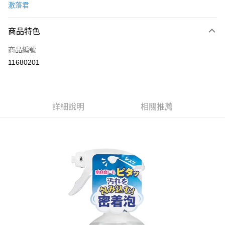
激落君
超商取貨付款
商品特色
LINE Pay
商品編號
Apple Pay
11680201
街口支付
悠遊付
Google Pay
詳細說明
相關推薦
全盈+PAY
AFTEE先享後付
相關說明
【關於「AFTEE先享後付」】
ATM付款
AFTEE先享後付是「在收到商品之後才付款」的支付方式。 讓您購物簡單
便利好安心！
１．簡單：不需註冊會員、不需綁卡、不需儲值。
運送方式
２．便利：只要手機號碼，簡訊認證，即可結帳。
３．安心：先確認商品／服務後，再付款。
全家取貨付款