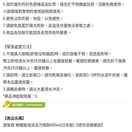
5.用於國外的彩色瓷磚或浴缸等，請先於不明顯處試用，沒變色再使用。
※請遵循對象物的使用說明再使用。
6.避免沾到衣服、地毯，以免褪色。
7.請避免放置於陽光照射、高溫及兒童無法拿取之處。
8.商品及包裝可能因改良等而有所變更。
【緊急處置方法】
1.不慎誤入眼睛(即使沒有痛感)時、或仍放著不管，恐造成失明，
應立即用清水沖洗15分鐘以上並盡速就醫。戴隱形眼鏡者，請先拆下後再
沖洗15分鐘以上，盡速就醫。
2.誤飲時，請立即漱口，請勿乾嘔及催吐，並飲用1~2杯的水或牛奶後，攜
帶本品盡速就醫。
3.誤觸皮膚時，請以大量清水沖洗。
*單品項超取限量：5
【商品名稱】
激落君 檸檬酸泡沫去污噴劑400ml(日本製)【德芳保健藥妝】