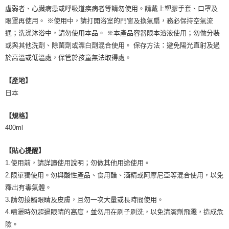
虛弱者、心臟病患或呼吸道疾病者等請勿使用。請戴上塑膠手套、口罩及
眼罩再使用。 ※使用中，請打開浴室的門窗及換氣扇，務必保持空氣流
通；洗澡沐浴中，請勿使用本品。 ※本產品容器限本溶液使用；勿做分裝
或與其他洗劑、除菌劑或漂白劑混合使用。 保存方法：避免陽光直射及過
於高溫或低溫處，保管於孩童無法取得處。
【產地】
日本
【規格】
400ml
【貼心提醒】
1.使用前，請詳讀使用說明；勿做其他用途使用。
2.限單獨使用。勿與酸性產品、食用醋、酒精或阿摩尼亞等混合使用，以免
釋出有毒氣體。
3.請勿接觸眼睛及皮膚，且勿一次大量或長時間使用。
4.噴灑時勿超過眼睛的高度，並勿用在刷子刷洗，以免清潔劑飛濺，造成危
險。