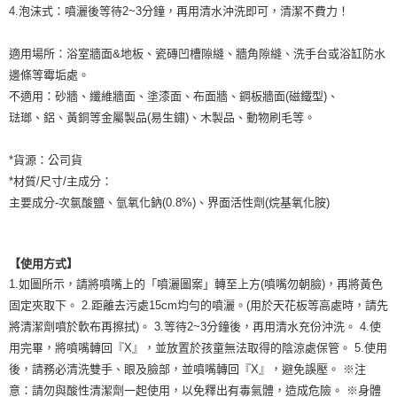
4.泡沫式：噴灑後等待2~3分鐘，再用清水沖洗即可，清潔不費力！
適用場所：浴室牆面&地板、瓷磚凹槽隙縫、牆角隙縫、洗手台或浴缸防水
邊條等霉垢處。
不適用：砂牆、纖維牆面、塗漆面、布面牆、鋼板牆面(磁鐵型)、
琺瑯、鋁、黃銅等金屬製品(易生鏽)、木製品、動物刷毛等。
*貨源：公司貨
*材質/尺寸/主成分：
主要成分-次氯酸鹽、氫氧化鈉(0.8%)、界面活性劑(烷基氧化胺)
【使用方式】
1.如圖所示，請將噴嘴上的「噴灑圖案」轉至上方(噴嘴勿朝臉)，再將黃色
固定夾取下。 2.距離去污處15cm均勻的噴灑。(用於天花板等高處時，請先
將清潔劑噴於軟布再擦拭)。 3.等待2~3分鐘後，再用清水充份沖洗。 4.使
用完畢，將噴嘴轉回『X』，並放置於孩童無法取得的陰涼處保管。 5.使用
後，請務必清洗雙手、眼及臉部，並噴嘴轉回『X』，避免誤壓。 ※注
意：請勿與酸性清潔劑一起使用，以免釋出有毒氣體，造成危險。 ※身體