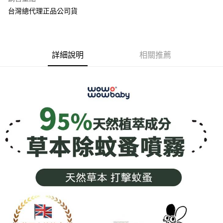
Apple Pay
台灣總代理正品公司貨
街口支付
悠遊付
詳細說明
相關推薦
Google Pay
全盈+PAY
AFTEE先享後付
相關說明
【關於「AFTEE先享後付」】
ATM付款
AFTEE先享後付是「在收到商品之後才付款」的支付方式。 讓您購物簡單
便利好安心！
１．簡單：不需註冊會員、不需綁卡、不需儲值。
運送方式
２．便利：只要手機號碼，簡訊認證，即可結帳。
３．安心：先確認商品／服務後，再付款。
全家取貨付款
每筆NT$70，滿NT$600(含以上)免運費
【「AFTEE先享後付」結帳流程】
１．於結帳方式選擇「AFTEE先享後付」後，將跳轉至「AFTEE先享後付」
7-11取貨付款
結帳頁面，進行簡訊認證並確認金額後，即可完成結帳。
２．訂單成立數日內，您將收到繳費通知簡訊。
每筆NT$70，滿NT$600(含以上)免運費
３．收到繳費通知簡訊後14天內，點擊此簡訊中的連結，可透過四大超商／