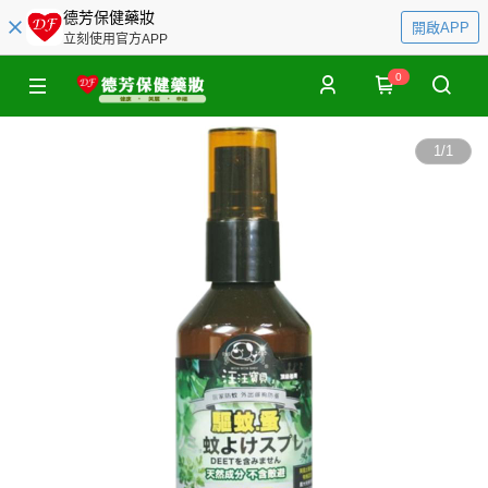
德芳保健藥妝
開啟APP
立刻使用官方APP
0
1
/
1