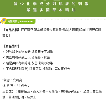
汪汪寶貝 草本95%寵物驅蚊蚤噴霧(犬適用)60ml【德芳保健
【商品名稱】
藥妝】
【商品簡介】
✔ 95%以上植物成分 溫和親膚不刺激
✔ 美國有機矽藻土 天然除蚤、抗菌
✔ 通過英國有機認證 友善環境零污染
✔ 不含DEET(敵避) 除蟲菊酯 樟腦油...等有害成分
*貨源：公司貨
*材質/尺寸/主成分：
主要成分：甜橙精油、義大利佛手柑精油、美洲柚子精油、 加拿大艾草精
油、苦油樹籽油、硅藻土