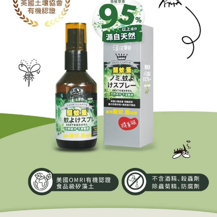
ATM／網路銀行／等多元方式進行付款，方視為交易完成。
宅配
※ 請注意：結帳手續完成當下不需立刻繳費，但若您需要取消訂單，請聯絡
每筆NT$80，滿NT$600(含以上)免運費
購買商品的店家。未經商家同意取消之訂單仍視為有效，需透過AFTEE先享
後付繳納相關費用。
付款後門市自取
※ 交易是否成功請以「AFTEE先享後付 」之結帳頁面顯示為準，若有關於
是否繳費成功／繳費後需取消欲退款等相關疑問，請聯繫「AFTEE先享後付
免運費
客戶支援中心」
https://netprotections.freshdesk.com/support/home
【注意事項】
１．透過由恩沛科技股份有限公司提供之「AFTEE先享後付」服務完成之交
易，需依本服務之必要範圍內提供個人資料，並將交易相關給付款項請求債
權轉讓予恩沛科技股份有限公司。
２．關於個人資料處理事宜，請瀏覽以下網址：
https://aftee.tw/terms/#terms3
３．未成年的使用者請事先徵得法定代理人或監護人之同意方可使用
「AFTEE先享後付」，若未經同意申辦者引起之損失，本公司不負相關責
任。
４．使用「AFTEE先享後付」時，將依據個別帳號之用戶狀況，依本公司即
時審查核予不同之上限額度；若仍有額度不足之情形，本公司將視審查結果
請求用戶進行身份認證。
５．嚴禁一人註冊多個帳號或使用他人資訊註冊。若發現惡意使用之情形，
恩沛科技股份有限公司將有權停止該用戶之使用額度並採取法律行動。