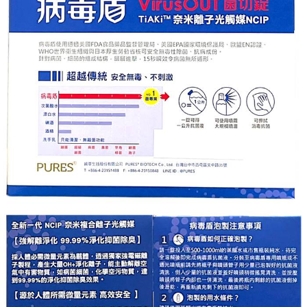
ATM／網路銀行／等多元方式進行付款，方視為交易完成。
宅配
※ 請注意：結帳手續完成當下不需立刻繳費，但若您需要取消訂單，請聯絡
每筆NT$80，滿NT$600(含以上)免運費
購買商品的店家。未經商家同意取消之訂單仍視為有效，需透過AFTEE先享
後付繳納相關費用。
付款後門市自取
※ 交易是否成功請以「AFTEE先享後付 」之結帳頁面顯示為準，若有關於
是否繳費成功／繳費後需取消欲退款等相關疑問，請聯繫「AFTEE先享後付
免運費
客戶支援中心」
https://netprotections.freshdesk.com/support/home
【注意事項】
１．透過由恩沛科技股份有限公司提供之「AFTEE先享後付」服務完成之交
易，需依本服務之必要範圍內提供個人資料，並將交易相關給付款項請求債
權轉讓予恩沛科技股份有限公司。
２．關於個人資料處理事宜，請瀏覽以下網址：
https://aftee.tw/terms/#terms3
３．未成年的使用者請事先徵得法定代理人或監護人之同意方可使用
「AFTEE先享後付」，若未經同意申辦者引起之損失，本公司不負相關責
任。
４．使用「AFTEE先享後付」時，將依據個別帳號之用戶狀況，依本公司即
時審查核予不同之上限額度；若仍有額度不足之情形，本公司將視審查結果
請求用戶進行身份認證。
５．嚴禁一人註冊多個帳號或使用他人資訊註冊。若發現惡意使用之情形，
恩沛科技股份有限公司將有權停止該用戶之使用額度並採取法律行動。