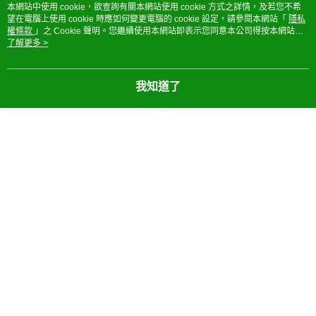
本網站中使用 cookie，欲查詢有關本網站使用 cookie 方式之詳情，及若您不希
望在電腦上使用 cookie 時應如何變更電腦的 cookie 設定，請參閱本網站「
隱私
權條款
」之 Cookie 聲明。您繼續使用本網站即表示您同意本公司得按本網站使
用條款之 Cookie 聲明使用 cookie。
了解更多 >
【商品名稱】
我知道了
病毒盾 菌切錠家庭禮盒(3錠x2盒+60ml噴瓶x2+500ml噴瓶x1)【德芳保健藥
妝】
【商品簡介】
*無抗藥性、無酒精、安心無毒
*醫學級抗菌99.99%
*減低致敏原
*去除異味
*分解有毒物
*貨源：公司貨
業者名稱：德豐藥品股份有限公司
業者地址：台中市南區福田二街342號
業者諮詢專線電話：（04）2265-5366分機13