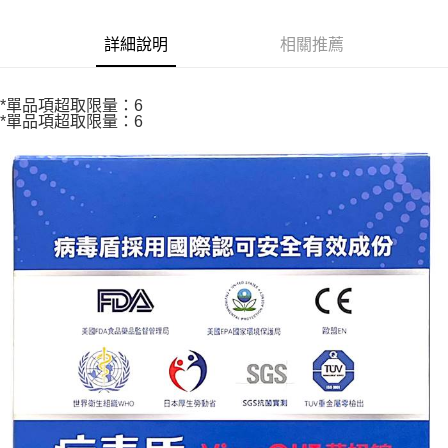
Apple Pay
詳細說明
相關推薦
街口支付
悠遊付
*單品項超取限量：6
*單品項超取限量：6
Google Pay
全盈+PAY
AFTEE先享後付
相關說明
【關於「AFTEE先享後付」】
ATM付款
AFTEE先享後付是「在收到商品之後才付款」的支付方式。 讓您購物簡單
便利好安心！
１．簡單：不需註冊會員、不需綁卡、不需儲值。
運送方式
２．便利：只要手機號碼，簡訊認證，即可結帳。
３．安心：先確認商品／服務後，再付款。
全家取貨付款
每筆NT$70，滿NT$600(含以上)免運費
【「AFTEE先享後付」結帳流程】
１．於結帳方式選擇「AFTEE先享後付」後，將跳轉至「AFTEE先享後付」
7-11取貨付款
結帳頁面，進行簡訊認證並確認金額後，即可完成結帳。
２．訂單成立數日內，您將收到繳費通知簡訊。
每筆NT$70，滿NT$600(含以上)免運費
３．收到繳費通知簡訊後14天內，點擊此簡訊中的連結，可透過四大超商／