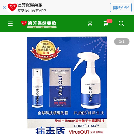
德芳保健藥妝
開啟APP
立刻使用官方APP
0
1
/
1