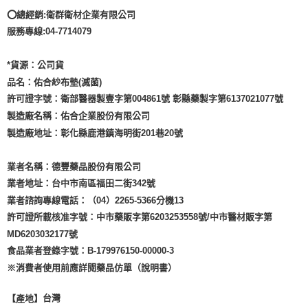
⭕總經銷:衛群衛材企業有限公司
服務專線:04-7714079
*貨源：公司貨
品名：佑合紗布墊(滅菌)
許可證字號：衛部醫器製壹字第004861號 彰縣藥製字第6137021077號
製造廠名稱：佑合企業股份有限公司
製造廠地址：彰化縣鹿港鎮海明街201巷20號
業者名稱：德豐藥品股份有限公司
業者地址：台中市南區福田二街342號
業者諮詢專線電話：（04）2265-5366分機13
許可證所載核准字號：中市藥販字第6203253558號/中市醫材販字第
MD6203032177號
食品業者登錄字號：B-179976150-00000-3
※消費者使用前應詳閱藥品仿單（說明書）
台灣
【產地】