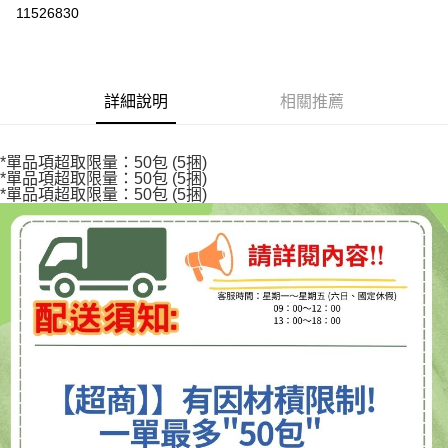
超商取貨付款
11526830
LINE Pay
Apple Pay
詳細說明
相關推薦
街口支付
悠遊付
*單品項超取限量：50包 (5捆)
*單品項超取限量：50包 (5捆)
Google Pay
*單品項超取限量：50包 (5捆)
全盈+PAY
AFTEE先享後付
相關說明
【關於「AFTEE先享後付」】
ATM付款
AFTEE先享後付是「在收到商品之後才付款」的支付方式。 讓您購物簡單
便利好安心！
１．簡單：不需註冊會員、不需綁卡、不需儲值。
運送方式
２．便利：只要手機號碼，簡訊認證，即可結帳。
３．安心：先確認商品／服務後，再付款。
全家取貨付款
每筆NT$70，滿NT$600(含以上)免運費
【「AFTEE先享後付」結帳流程】