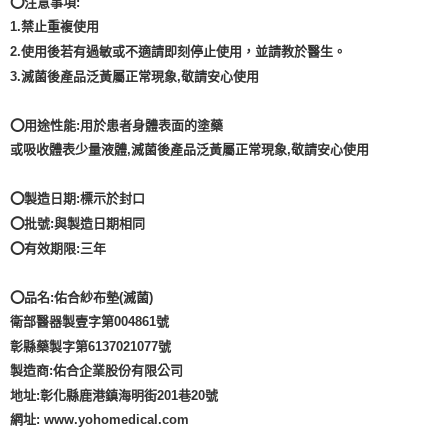
⭕注意事項:
1.禁止重複使用
2.使用後若有過敏或不適請即刻停止使用，並請教於醫生。
3.滅菌後產品泛黃屬正常現象,敬請安心使用
⭕用途性能:用於患者身體表面的塗藥
或吸收體表少量液體,滅菌後產品泛黃屬正常現象,敬請安心使用
⭕製造日期:標示於封口
⭕批號:與製造日期相同
⭕有效期限:三年
⭕品名:佑合紗布墊(滅菌)
衛部醫器製壹字第004861號
彰縣藥製字第6137021077號
製造商:佑合企業股份有限公司
地址:彰化縣鹿港鎮海明街201巷20號
網址: www.yohomedical.com