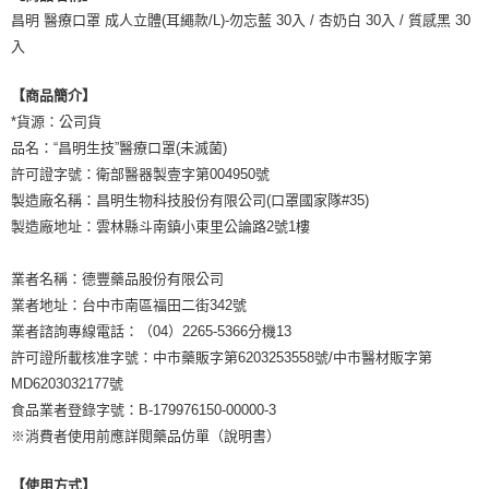
恩沛科技股份有限公司將有權停止該用戶之使用額度並採取法律行動。
昌明 醫療口罩 成人立體(耳繩款/L)-勿忘藍 30入 / 杏奶白 30入 / 質感黑 30
入
【商品簡介】
*貨源：公司貨
品名：“昌明生技”醫療口罩(未滅菌)
許可證字號：衛部醫器製壹字第004950號
製造廠名稱：昌明生物科技股份有限公司(口罩國家隊#35)
製造廠地址：雲林縣斗南鎮小東里公論路2號1樓
業者名稱：德豐藥品股份有限公司
業者地址：台中市南區福田二街342號
業者諮詢專線電話：（04）2265-5366分機13
許可證所載核准字號：中市藥販字第6203253558號/中市醫材販字第
MD6203032177號
食品業者登錄字號：B-179976150-00000-3
※消費者使用前應詳閱藥品仿單（說明書）
【使用方式】