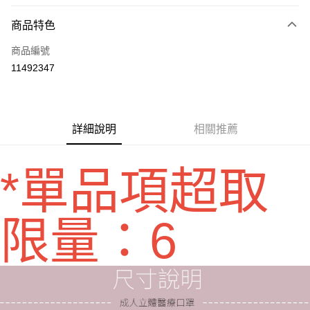
超商取貨付款
商品特色
LINE Pay
商品編號
Apple Pay
11492347
街口支付
悠遊付
Google Pay
詳細說明
相關推薦
全盈+PAY
*單品項超取
AFTEE先享後付
相關說明
【關於「AFTEE先享後付」】
限量：6
ATM付款
AFTEE先享後付是「在收到商品之後才付款」的支付方式。 讓您購物簡單
便利好安心！
１．簡單：不需註冊會員、不需綁卡、不需儲值。
運送方式
２．便利：只要手機號碼，簡訊認證，即可結帳。
３．安心：先確認商品／服務後，再付款。
全家取貨付款
每筆NT$70，滿NT$600(含以上)免運費
【「AFTEE先享後付」結帳流程】