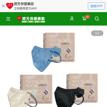
德芳保健藥妝
開啟APP
立刻使用官方APP
0
1
/
1