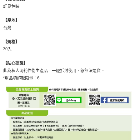
詳見包裝
【產地】
台灣
【規格】
30入
【貼心提醒】
此為私人消耗性衛生產品，一經拆封使用，恕無法退貨。
*單品項超取限量：6