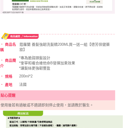
‧
商品名
蔻蘿蘭 養髮強韌洗髮精200ML買一送一組【德芳保健藥
妝】
稱
*專為脆弱頭髮設計
‧
商品簡
*奎寧和複合維他命B發揮加乘效果
介
*讓髮絲更強韌豐盈
200ml*2
‧
規格
法國
‧
產地
貼心提醒
使用後若有過敏或不適請即刻停止使用，並請教於醫生。