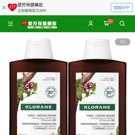
德芳保健藥妝
開啟APP
立刻使用官方APP
0
1
/
1