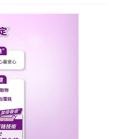
FTEE先享後付」】
先享後付是「在收到商品之後才付款」的支付方式。 讓您購物簡單
心！
：不需註冊會員、不需綁卡、不需儲值。
：只要手機號碼，簡訊認證，即可結帳。
：先確認商品／服務後，再付款。
EE先享後付」結帳流程】
0，滿NT$600(含以上)免運費
方式選擇「AFTEE先享後付」後，將跳轉至「AFTEE先享後
頁面，進行簡訊認證並確認金額後，即可完成結帳。
市自取
成立數日內，您將收到繳費通知簡訊。
費通知簡訊後14天內，點擊此簡訊中的連結，可透過四大超商
網路銀行／等多元方式進行付款，方視為交易完成。
：結帳手續完成當下不需立刻繳費，但若您需要取消訂單，請聯
的店家。未經商家同意取消之訂單仍視為有效，需透過AFTEE
繳納相關費用。
否成功請以「AFTEE先享後付 」之結帳頁面顯示為準，若有關於
功／繳費後需取消欲退款等相關疑問，請聯繫「AFTEE先享後
援中心」
https://netprotections.freshdesk.com/support/home
項】
恩沛科技股份有限公司提供之「AFTEE先享後付」服務完成之
依本服務之必要範圍內提供個人資料，並將交易相關給付款項請
讓予恩沛科技股份有限公司。