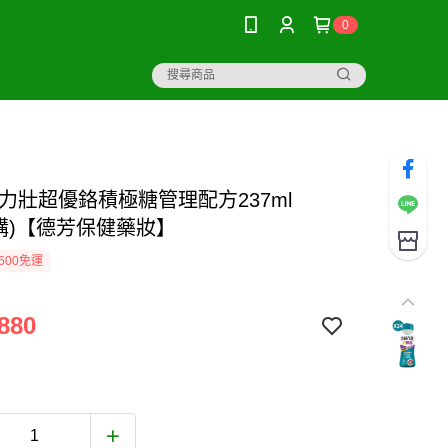
0
益力壯超優鉻積極糖管理配方237ml
箱購)【德芳保健藥妝】
600免運
880