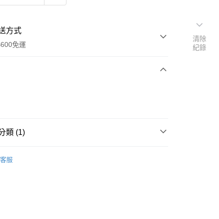
送方式
清除
600免運
紀錄
次付款
類 (1)
專區
奶水
客服
y
享後付