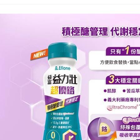
相關說明
【關於「A
ATM付款
AFTEE
便利好安
１．簡單
２．便利
運送方式
３．安心
宅配
【「AFT
每筆NT$8
１．於結帳
付」結帳
付款後門
２．訂單
３．收到繳
免運費
／ATM／
※ 請注意
絡購買商品
先享後付
※ 交易是
是否繳費成
付客戶支
【注意事
１．透過由
交易，需
求債權轉