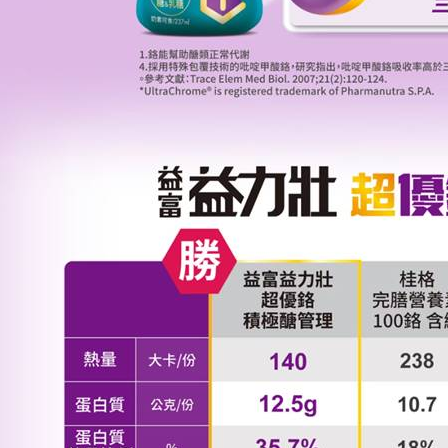
２．關於
https://aft
３．未成
「AFTE
任。
４．使用「
即時審查
結果請求
５．嚴禁
形，恩沛
動。