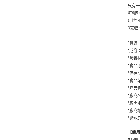
只有
每罐5
每罐1
0克糖
*貨源
*成分
*營養
*食品
*保存
*食品業
*產品
*廠商
*廠商電
*廠商
*過敏
【使
如圖