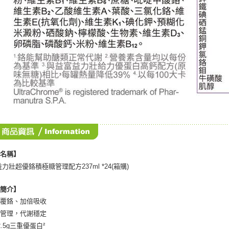
品名稱】
益力壯超優鉻積極糖管理配方237ml *24(箱購)
品簡介】
包覆鉻、加倍吸收
醣管理，代謝穩定
2.5g三重優蛋白²