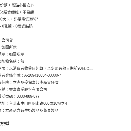
一份醣，當點心最安心
.5g膳食纖維，不易餓
40大卡，熱量降低39%³
、0乳糖、0反式脂肪
：公司貨
：如圖所示
標示：如圖所示
添加物名稱：無
期限：以消費者收受日起算，至少距有效日期前90日以上
者登錄字號：A-109418034-00000-7
責任險：本產品投保富邦產品責任險
名稱：益富實業股份有限公司
話號碼：0800-889-877
地址：台北市中山區明水路600號10樓之4
原：本產品含有牛奶製品及黃豆製品
用方式】
所示