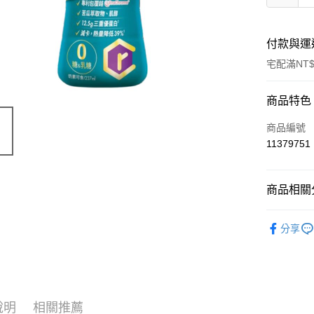
付款與運
宅配滿NT$
付款方式
商品特色
信用卡一
商品編號
11379751
LINE Pay
Apple Pay
商品相關分
街口支付
成人食品
分享
悠遊付
Google Pa
全盈+PAY
說明
相關推薦
AFTEE先