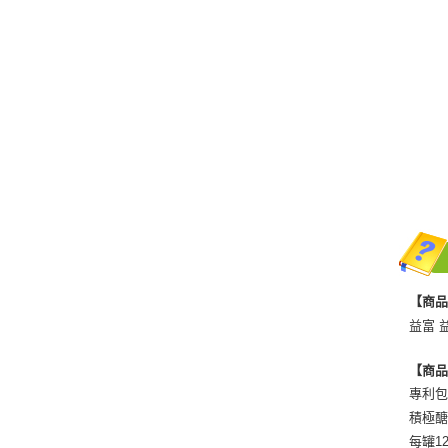
【商
益富 
【商
專利
積極
每罐1